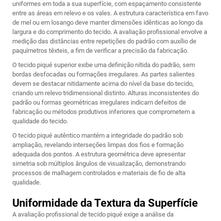
uniformes em toda a sua superfície, com espaçamento consistente
entre as áreas em relevo e os vales. A estrutura característica em favo
de mel ou em losango deve manter dimensões idênticas ao longo da
largura e do comprimento do tecido. A avaliação profissional envolve a
medição das distâncias entre repetições do padrão com auxílio de
paquímetros têxteis, a fim de verificar a precisão da fabricação.
O tecido piqué superior exibe uma definição nítida do padrão, sem
bordas desfocadas ou formações irregulares. As partes salientes
devem se destacar nitidamente acima do nível da base do tecido,
criando um relevo tridimensional distinto. Alturas inconsistentes do
padrão ou formas geométricas irregulares indicam defeitos de
fabricação ou métodos produtivos inferiores que comprometem a
qualidade do tecido.
O tecido piqué autêntico mantém a integridade do padrão sob
ampliação, revelando interseções limpas dos fios e formação
adequada dos pontos. A estrutura geométrica deve apresentar
simetria sob múltiplos ângulos de visualização, demonstrando
processos de malhagem controlados e materiais de fio de alta
qualidade.
Uniformidade da Textura da Superfície
A avaliação profissional de tecido piqué exige a análise da