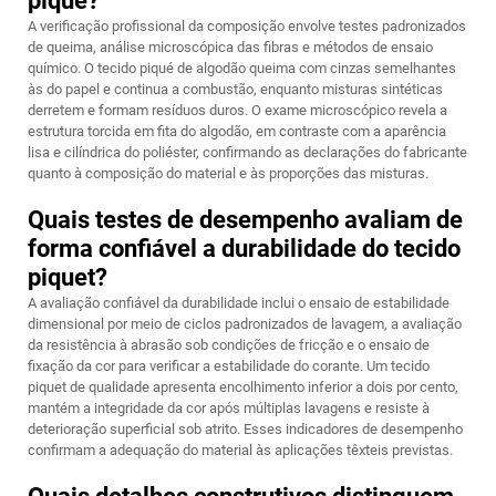
piqué?
A verificação profissional da composição envolve testes padronizados
de queima, análise microscópica das fibras e métodos de ensaio
químico. O tecido piqué de algodão queima com cinzas semelhantes
às do papel e continua a combustão, enquanto misturas sintéticas
derretem e formam resíduos duros. O exame microscópico revela a
estrutura torcida em fita do algodão, em contraste com a aparência
lisa e cilíndrica do poliéster, confirmando as declarações do fabricante
quanto à composição do material e às proporções das misturas.
Quais testes de desempenho avaliam de
forma confiável a durabilidade do tecido
piquet?
A avaliação confiável da durabilidade inclui o ensaio de estabilidade
dimensional por meio de ciclos padronizados de lavagem, a avaliação
da resistência à abrasão sob condições de fricção e o ensaio de
fixação da cor para verificar a estabilidade do corante. Um tecido
piquet de qualidade apresenta encolhimento inferior a dois por cento,
mantém a integridade da cor após múltiplas lavagens e resiste à
deterioração superficial sob atrito. Esses indicadores de desempenho
confirmam a adequação do material às aplicações têxteis previstas.