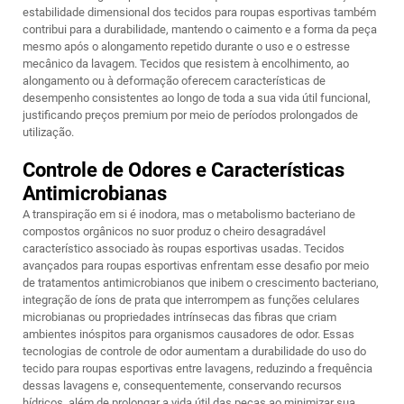
estabilidade dimensional dos tecidos para roupas esportivas também
contribui para a durabilidade, mantendo o caimento e a forma da peça
mesmo após o alongamento repetido durante o uso e o estresse
mecânico da lavagem. Tecidos que resistem à encolhimento, ao
alongamento ou à deformação oferecem características de
desempenho consistentes ao longo de toda a sua vida útil funcional,
justificando preços premium por meio de períodos prolongados de
utilização.
Controle de Odores e Características
Antimicrobianas
A transpiração em si é inodora, mas o metabolismo bacteriano de
compostos orgânicos no suor produz o cheiro desagradável
característico associado às roupas esportivas usadas. Tecidos
avançados para roupas esportivas enfrentam esse desafio por meio
de tratamentos antimicrobianos que inibem o crescimento bacteriano,
integração de íons de prata que interrompem as funções celulares
microbianas ou propriedades intrínsecas das fibras que criam
ambientes inóspitos para organismos causadores de odor. Essas
tecnologias de controle de odor aumentam a durabilidade do uso do
tecido para roupas esportivas entre lavagens, reduzindo a frequência
dessas lavagens e, consequentemente, conservando recursos
hídricos, além de prolongar a vida útil das peças ao minimizar sua