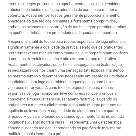
como em lunges profundos ou agachamentos, exigindo densidade
suficiente do tecido e seleção adequada de cores para manter a
cobertura. Acabamentos foscos geralmente proporcionam melhor
opacidade do que tecidos brilhantes e fortemente comprimidos,
embora os avanços na construção de malhas agora permitam ambas
as opções estéticas com propriedades adequadas de cobertura.
A experiência tátil do tecido para roupas esportivas de ioga influencia
significativamente a qualidade da prática, sendo que os praticantes
preferem texturas macias como manteiga, que proporcionam conforto
durante os exercícios no chão e não distraem o foco meditativo.
Acabamentos escovados, superfícies pespegadas ou texturização
especializada dos fios criam uma sensação tátil luxuosa, mantendo
ao mesmo tempo o desempenho necessário em gestão da umidade e
elasticidade para ioga em ambientes aquecidos ou para fluxos
vigorosos de vinyasa. Alguns tecidos específicos para roupas
esportivas de ioga incorporam leve compressão, que promove a
consciência muscular sem causar aperto restritivo, ajudando os
praticantes a manter o alinhamento adequado durante posturas de
equilíbrio ou inversões. A capacidade de alongamento em quatro
direções — ou seja, o tecido se estende igualmente tanto no sentido
longitudinal quanto no transversal — representa uma característica
essencial desses tecidos, acomodando os padrões de movimento
multidirecionais inerentes à prática.