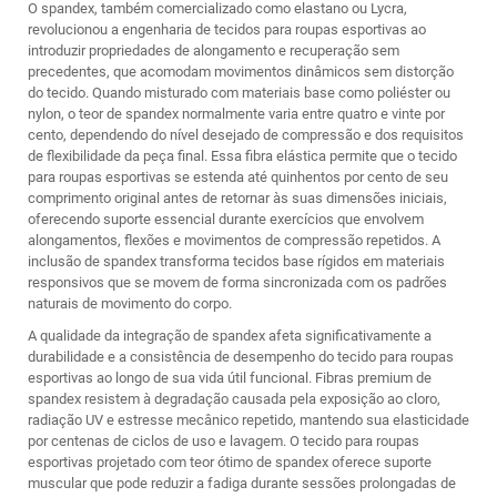
O spandex, também comercializado como elastano ou Lycra,
revolucionou a engenharia de tecidos para roupas esportivas ao
introduzir propriedades de alongamento e recuperação sem
precedentes, que acomodam movimentos dinâmicos sem distorção
do tecido. Quando misturado com materiais base como poliéster ou
nylon, o teor de spandex normalmente varia entre quatro e vinte por
cento, dependendo do nível desejado de compressão e dos requisitos
de flexibilidade da peça final. Essa fibra elástica permite que o tecido
para roupas esportivas se estenda até quinhentos por cento de seu
comprimento original antes de retornar às suas dimensões iniciais,
oferecendo suporte essencial durante exercícios que envolvem
alongamentos, flexões e movimentos de compressão repetidos. A
inclusão de spandex transforma tecidos base rígidos em materiais
responsivos que se movem de forma sincronizada com os padrões
naturais de movimento do corpo.
A qualidade da integração de spandex afeta significativamente a
durabilidade e a consistência de desempenho do tecido para roupas
esportivas ao longo de sua vida útil funcional. Fibras premium de
spandex resistem à degradação causada pela exposição ao cloro,
radiação UV e estresse mecânico repetido, mantendo sua elasticidade
por centenas de ciclos de uso e lavagem. O tecido para roupas
esportivas projetado com teor ótimo de spandex oferece suporte
muscular que pode reduzir a fadiga durante sessões prolongadas de