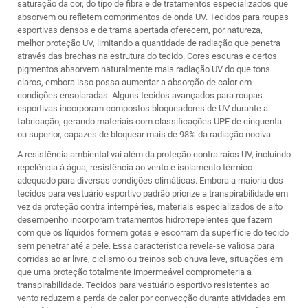
saturação da cor, do tipo de fibra e de tratamentos especializados que
absorvem ou refletem comprimentos de onda UV. Tecidos para roupas
esportivas densos e de trama apertada oferecem, por natureza,
melhor proteção UV, limitando a quantidade de radiação que penetra
através das brechas na estrutura do tecido. Cores escuras e certos
pigmentos absorvem naturalmente mais radiação UV do que tons
claros, embora isso possa aumentar a absorção de calor em
condições ensolaradas. Alguns tecidos avançados para roupas
esportivas incorporam compostos bloqueadores de UV durante a
fabricação, gerando materiais com classificações UPF de cinquenta
ou superior, capazes de bloquear mais de 98% da radiação nociva.
A resistência ambiental vai além da proteção contra raios UV, incluindo
repelência à água, resistência ao vento e isolamento térmico
adequado para diversas condições climáticas. Embora a maioria dos
tecidos para vestuário esportivo padrão priorize a transpirabilidade em
vez da proteção contra intempéries, materiais especializados de alto
desempenho incorporam tratamentos hidrorrepelentes que fazem
com que os líquidos formem gotas e escorram da superfície do tecido
sem penetrar até a pele. Essa característica revela-se valiosa para
corridas ao ar livre, ciclismo ou treinos sob chuva leve, situações em
que uma proteção totalmente impermeável comprometeria a
transpirabilidade. Tecidos para vestuário esportivo resistentes ao
vento reduzem a perda de calor por convecção durante atividades em