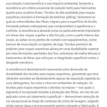
sua relação custo-benefício e seu impacto ambiental, tornando a
resistência um critério essencial de seleção tanto para fabricantes
quanto para usuários finais. Tecidos de alta qualidade para roupas
esportivas resistem à formação de bolinhas (pilling), fenômeno no
qual as extremidades das fibras migram para a superfície do tecido,
formando pelotas indesejáveis que comprometem a aparência e o
conforto. A resistência à abrasão torna-se particularmente importante
em áreas das roupas sujeitas a alta fricção, como a parte interna das
coxas, as axilas ou os pontos de contato com equipamentos, como
bancos de musculação ou tapetes de ioga. Tecidos premium de
poliéster para roupas esportivas alcançam uma durabilidade superior
por meio de torções apertadas dos fios, estruturas de malha densas e
tratamentos de fibras que reforçam a integridade superficial contra o
desgaste mecânico.
A resistência à desbotamento representa outra dimensão da
durabilidade dos tecidos para roupas esportivas, garantindo que tons
vibrantes resistam ao desbotamento apesar da exposição repetida ao
suor, detergentes, luz solar e cloro em ambientes de natação. Os
tecidos para roupas esportivas coloridos na massa — nos quais o
pigmento é incorporado durante a produção das fibras, em vez de ser
aplicado como um tratamento superficial — demonstram retenção de
cor excepcional ao longo de centenas de ciclos de lavagem, exigindo
ainda menos água e processamento químico durante a fabricação. A