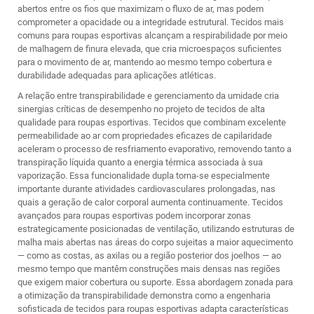
abertos entre os fios que maximizam o fluxo de ar, mas podem
comprometer a opacidade ou a integridade estrutural. Tecidos mais
comuns para roupas esportivas alcançam a respirabilidade por meio
de malhagem de finura elevada, que cria microespaços suficientes
para o movimento de ar, mantendo ao mesmo tempo cobertura e
durabilidade adequadas para aplicações atléticas.
A relação entre transpirabilidade e gerenciamento da umidade cria
sinergias críticas de desempenho no projeto de tecidos de alta
qualidade para roupas esportivas. Tecidos que combinam excelente
permeabilidade ao ar com propriedades eficazes de capilaridade
aceleram o processo de resfriamento evaporativo, removendo tanto a
transpiração líquida quanto a energia térmica associada à sua
vaporização. Essa funcionalidade dupla torna-se especialmente
importante durante atividades cardiovasculares prolongadas, nas
quais a geração de calor corporal aumenta continuamente. Tecidos
avançados para roupas esportivas podem incorporar zonas
estrategicamente posicionadas de ventilação, utilizando estruturas de
malha mais abertas nas áreas do corpo sujeitas a maior aquecimento
— como as costas, as axilas ou a região posterior dos joelhos — ao
mesmo tempo que mantêm construções mais densas nas regiões
que exigem maior cobertura ou suporte. Essa abordagem zonada para
a otimização da transpirabilidade demonstra como a engenharia
sofisticada de tecidos para roupas esportivas adapta características