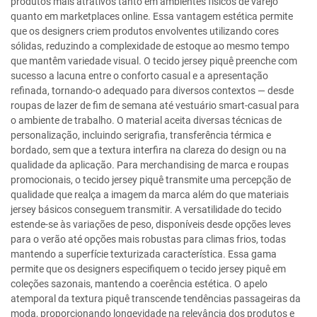
produtos mais atrativos tanto em ambientes físicos de varejo
quanto em marketplaces online. Essa vantagem estética permite
que os designers criem produtos envolventes utilizando cores
sólidas, reduzindo a complexidade de estoque ao mesmo tempo
que mantêm variedade visual. O tecido jersey piquê preenche com
sucesso a lacuna entre o conforto casual e a apresentação
refinada, tornando-o adequado para diversos contextos — desde
roupas de lazer de fim de semana até vestuário smart-casual para
o ambiente de trabalho. O material aceita diversas técnicas de
personalização, incluindo serigrafia, transferência térmica e
bordado, sem que a textura interfira na clareza do design ou na
qualidade da aplicação. Para merchandising de marca e roupas
promocionais, o tecido jersey piquê transmite uma percepção de
qualidade que realça a imagem da marca além do que materiais
jersey básicos conseguem transmitir. A versatilidade do tecido
estende-se às variações de peso, disponíveis desde opções leves
para o verão até opções mais robustas para climas frios, todas
mantendo a superfície texturizada característica. Essa gama
permite que os designers especifiquem o tecido jersey piquê em
coleções sazonais, mantendo a coerência estética. O apelo
atemporal da textura piquê transcende tendências passageiras da
moda, proporcionando longevidade na relevância dos produtos e