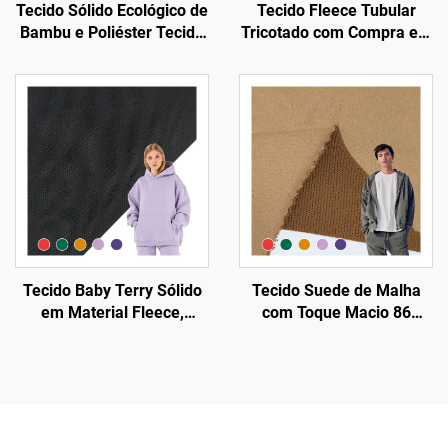
Tecido Sólido Ecológico de
Tecido Fleece Tubular
Bambu e Poliéster Tecido
Tricotado com Compra em
Terry para Roupa de Bebê
Atacado, Tecido Terry em
Algodão Poli para
Moletons com Capuz
Tecido Baby Terry Sólido
Tecido Suede de Malha
em Material Fleece,
com Toque Macio 86
Tecido Fleece French
Poliéster 14 Sorona
Terry em Algodão Pesado
Material Terry Lisa para
para Moletons com Capuz
Tecido