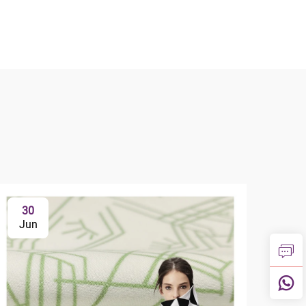
30
3
Jun
Ju