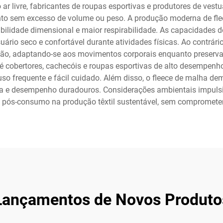
 ar livre, fabricantes de roupas esportivas e produtores de vestu
ento sem excesso de volume ou peso. A produção moderna de fl
bilidade dimensional e maior respirabilidade. As capacidades
rio seco e confortável durante atividades físicas. Ao contrário 
ação, adaptando-se aos movimentos corporais enquanto preserva 
é cobertores, cachecóis e roupas esportivas de alto desempenh
o frequente e fácil cuidado. Além disso, o fleece de malha dem
ia e desempenho duradouros. Considerações ambientais impuls
s pós-consumo na produção têxtil sustentável, sem comprometer 
Lançamentos de Novos Produto