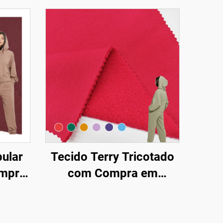
ular
Tecido Terry Tricotado
ompra
com Compra em
ido
Atacado, Tecido Fleece
 Poli
Sólido em Algodão
com
100% para Moletons