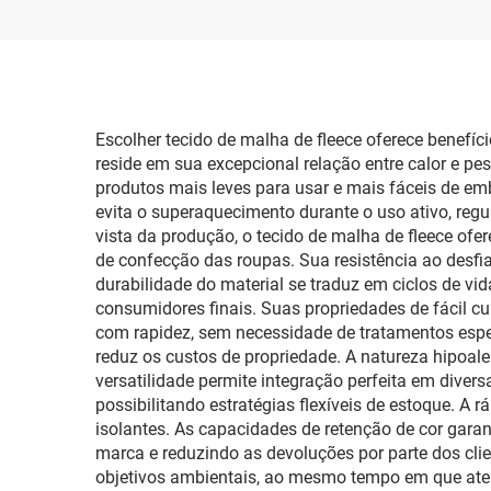
Calças/
em
T
Escolher tecido de malha de fleece oferece benefíc
reside em sua excepcional relação entre calor e p
produtos mais leves para usar e mais fáceis de emba
evita o superaquecimento durante o uso ativo, reg
vista da produção, o tecido de malha de fleece ofe
de confecção das roupas. Sua resistência ao desf
durabilidade do material se traduz em ciclos de vi
consumidores finais. Suas propriedades de fácil 
com rapidez, sem necessidade de tratamentos especi
reduz os custos de propriedade. A natureza hipoal
versatilidade permite integração perfeita em diver
possibilitando estratégias flexíveis de estoque. 
isolantes. As capacidades de retenção de cor gar
marca e reduzindo as devoluções por parte dos cli
objetivos ambientais, ao mesmo tempo em que ate