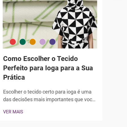
Como Escolher o Tecido
Mel
Perfeito para Ioga para a Sua
par
Prática
Esco
das 
Escolher o tecido certo para ioga é uma
esti
das decisões mais importantes que você
VER 
ofer
tomará como praticante de ioga ou
VER MAIS
estr
designer de roupas para atividades
e su
físicas. O tecido para ioga que você