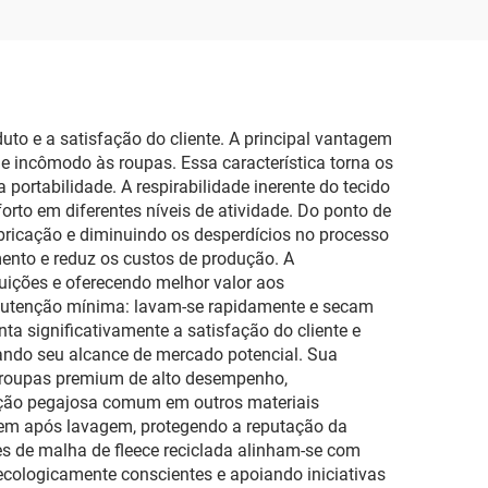
com Capuz
uto e a satisfação do cliente. A principal vantagem
e incômodo às roupas. Essa característica torna os
 portabilidade. A respirabilidade inerente do tecido
rto em diferentes níveis de atividade. Do ponto de
abricação e diminuindo os desperdícios no processo
ento e reduz os custos de produção. A
tuições e oferecendo melhor valor aos
anutenção mínima: lavam-se rapidamente e secam
a significativamente a satisfação do cliente e
iando seu alcance de mercado potencial. Sua
té roupas premium de alto desempenho,
sação pegajosa comum em outros materiais
gem após lavagem, protegendo a reputação da
es de malha de fleece reciclada alinham-se com
ologicamente conscientes e apoiando iniciativas