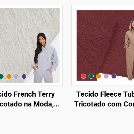
ido French Terry
Tecido Fleece Tub
icotado na Moda,
Tricotado com C
ecido Fleece em
em Atacado, Tec
oliéster de Alta
Terry em Algodão
dade, Tecido Macio
para Moletons 