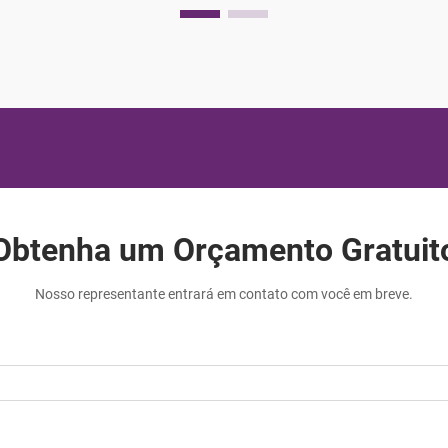
confortáveis. O tecido para roupas de
lazer afeta diretamente a sensação que
as peças provocam na pele, como elas se
comportam ao serem usadas, como...
Obtenha um Orçamento Gratuit
Nosso representante entrará em contato com você em breve.