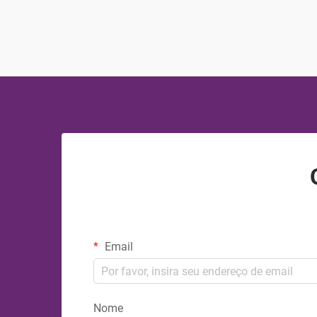
do tecido influencia diretamente o
desempenho da peça, a satisfação do
cliente, a reputação da marca e, em
última instância...
Email
Nome