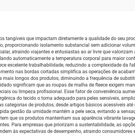
 Algodão French
Capuz
erry para Venda
ios tangíveis que impactam diretamente a qualidade do seu prod
eso, proporcionando isolamento substancial sem adicionar volum
lar, atraindo viajantes e entusiastas ao ar livre que valorizam a
ulando automaticamente a temperatura corporal para maior confo
rece excelente trabalhabilidade, reduzindo a complexidade da f
iamento nas bordas cortadas simplifica as operações de acabam
da mais longos dos produtos, diminuindo a frequência de substi
cuidado significam que as roupas de malha de fleece exigem m
ais ou limpeza profissional. Esse fator de conveniência aument
ergênica do tecido o torna adequado para peles sensíveis, ampl
sas categorias de produtos, desde artigos básicos acessíveis a
A rápida gestão da umidade mantém a pele seca, evitando a sen
antem que os produtos mantenham sua aparência vibrante lava
entes. Para empresas que priorizam a sustentabilidade, as opçõ
ndem às expectativas de desempenho, atraindo consumidores ec