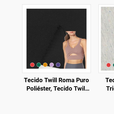
Tecido Twill Roma Puro
Tec
Poliéster, Tecido Twill
Tr
Roma Elástico de
T
Algodão Poliéster
P
Spandex 350 GSM para
Quali