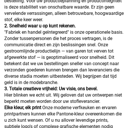
bestelling. Voor uw productieplanning en productintegriteit
is deze stabiliteit van onschatbare waarde. Er zijn geen
vervelende verrassingen, alleen betrouwbare, hoogwaardige
stof, elke keer weer.
2. Snelheid waar u op kunt rekenen.
"Fabriek en handel geïntegreerd" is onze operationele basis.
Zonder tussenpersonen die het proces vertragen, is de
communicatie direct en zijn beslissingen snel. Onze
gestroomlijnde productielijn — van garen tot verven tot
afgewerkte stof — is geoptimaliseerd voor snelheid. Dit
betekent dat we uw bestellingen sneller van concept naar
verzonden goederen kunnen brengen dan leveranciers die
diverse stadia moeten uitbesteden. Wij begrijpen dat tijd
geld is in de modebranche.
3. Totale creatieve vrijheid: Uw visie, ons bevel.
Hier blinken we echt uit. Wij geloven dat uw ontwerpen niet
beperkt moeten worden door uw stofleverancier.
Elke kleur, elk print
Onze moderne verfkeuken en ervaren
printpartners kunnen elke Pantone-kleur overeenkomen die
u zich kunt wensen. Of u nu allover levendige prints,
subtiele logo's of complexe grafische elementen nodig