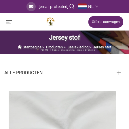
NL
[email protected]
Offerte aanvragen
Jersey stof
Startpagina
>
Producten
>
Basiskleding
>
Jersey stof
ALLE PRODUCTEN