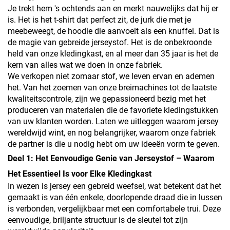
Je trekt hem 's ochtends aan en merkt nauwelijks dat hij er
is. Het is het t-shirt dat perfect zit, de jurk die met je
meebeweegt, de hoodie die aanvoelt als een knuffel. Dat is
de magie van gebreide jerseystof. Het is de onbekroonde
held van onze kledingkast, en al meer dan 35 jaar is het de
kern van alles wat we doen in onze fabriek.
We verkopen niet zomaar stof, we leven ervan en ademen
het. Van het zoemen van onze breimachines tot de laatste
kwaliteitscontrole, zijn we gepassioneerd bezig met het
produceren van materialen die de favoriete kledingstukken
van uw klanten worden. Laten we uitleggen waarom jersey
wereldwijd wint, en nog belangrijker, waarom onze fabriek
de partner is die u nodig hebt om uw ideeën vorm te geven.
Deel 1: Het Eenvoudige Genie van Jerseystof – Waarom
Het Essentieel Is voor Elke Kledingkast
In wezen is jersey een gebreid weefsel, wat betekent dat het
gemaakt is van één enkele, doorlopende draad die in lussen
is verbonden, vergelijkbaar met een comfortabele trui. Deze
eenvoudige, briljante structuur is de sleutel tot zijn