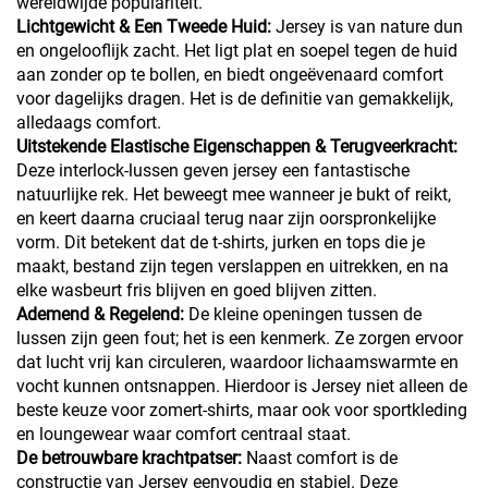
wereldwijde populariteit.
Lichtgewicht & Een Tweede Huid:
Jersey is van nature dun
en ongelooflijk zacht. Het ligt plat en soepel tegen de huid
aan zonder op te bollen, en biedt ongeëvenaard comfort
voor dagelijks dragen. Het is de definitie van gemakkelijk,
alledaags comfort.
Uitstekende Elastische Eigenschappen & Terugveerkracht:
Deze interlock-lussen geven jersey een fantastische
natuurlijke rek. Het beweegt mee wanneer je bukt of reikt,
en keert daarna cruciaal terug naar zijn oorspronkelijke
vorm. Dit betekent dat de t-shirts, jurken en tops die je
maakt, bestand zijn tegen verslappen en uitrekken, en na
elke wasbeurt fris blijven en goed blijven zitten.
Ademend & Regelend:
De kleine openingen tussen de
lussen zijn geen fout; het is een kenmerk. Ze zorgen ervoor
dat lucht vrij kan circuleren, waardoor lichaamswarmte en
vocht kunnen ontsnappen. Hierdoor is Jersey niet alleen de
beste keuze voor zomert-shirts, maar ook voor sportkleding
en loungewear waar comfort centraal staat.
De betrouwbare krachtpatser:
Naast comfort is de
constructie van Jersey eenvoudig en stabiel. Deze