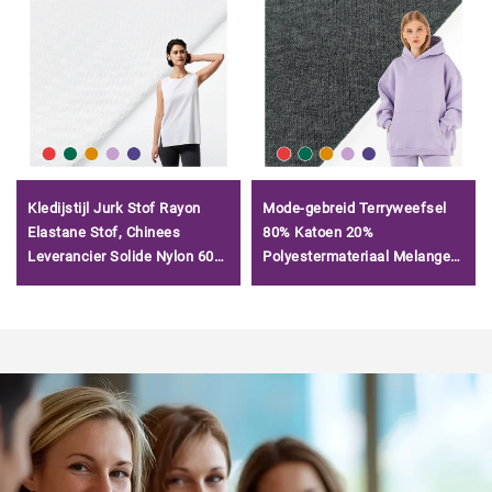
Kledijstijl Jurk Stof Rayon
Mode-gebreid Terryweefsel
Elastane Stof, Chinees
80% Katoen 20%
Leverancier Solide Nylon 60S
Polyestermateriaal Melange
Tencel Roma Stof/
Fleeceweefsel voor Hoodies