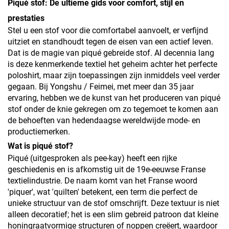
Piqué stof: De ultieme gids voor comfort, stijl en
prestaties
Stel u een stof voor die comfortabel aanvoelt, er verfijnd
uitziet en standhoudt tegen de eisen van een actief leven.
Dat is de magie van piqué gebreide stof. Al decennia lang
is deze kenmerkende textiel het geheim achter het perfecte
poloshirt, maar zijn toepassingen zijn inmiddels veel verder
gegaan. Bij Yongshu / Feimei, met meer dan 35 jaar
ervaring, hebben we de kunst van het produceren van piqué
stof onder de knie gekregen om zo tegemoet te komen aan
de behoeften van hedendaagse wereldwijde mode- en
productiemerken.
Wat is piqué stof?
Piqué (uitgesproken als pee-kay) heeft een rijke
geschiedenis en is afkomstig uit de 19e-eeuwse Franse
textielindustrie. De naam komt van het Franse woord
'piquer', wat 'quilten' betekent, een term die perfect de
unieke structuur van de stof omschrijft. Deze textuur is niet
alleen decoratief; het is een slim gebreid patroon dat kleine
honingraatvormige structuren of noppen creëert, waardoor