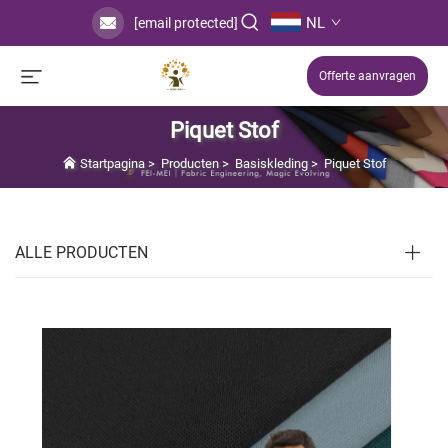
NL
[email protected]
Offerte aanvragen
Piquet Stof
Startpagina
>
Producten
>
Basiskleding
>
Piquet Stof
ALLE PRODUCTEN