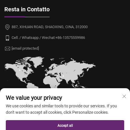
Resta in Contatto
887, XIHUAN ROAD, SHAOXING, CINA, 312000
Cell. / Whatsapp / Wechat:
+86-13575559986
[email protected]
We value your privacy
We use cookies and similar tools to provide our services. If you
don't want to accept all cookies, click Personalize cookies.
Copyright © 2026 China Shaoxing Yongshu Trade Co., Ltd. Tutti i diritti
riservati. —
Informativa sulla privacy
Accept all