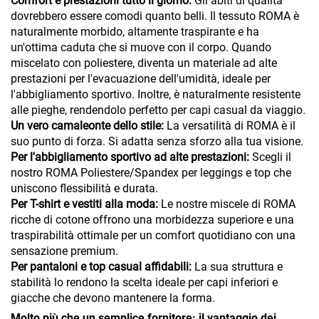
Comfort e prestazioni tutto il giorno:
Gli abiti di qualità
dovrebbero essere comodi quanto belli. Il tessuto ROMA è
naturalmente morbido, altamente traspirante e ha
un'ottima caduta che si muove con il corpo. Quando
miscelato con poliestere, diventa un materiale ad alte
prestazioni per l'evacuazione dell'umidità, ideale per
l'abbigliamento sportivo. Inoltre, è naturalmente resistente
alle pieghe, rendendolo perfetto per capi casual da viaggio.
Un vero camaleonte dello stile:
La versatilità di ROMA è il
suo punto di forza. Si adatta senza sforzo alla tua visione.
Per l'abbigliamento sportivo ad alte prestazioni:
Scegli il
nostro ROMA Poliestere/Spandex per leggings e top che
uniscono flessibilità e durata.
Per T-shirt e vestiti alla moda:
Le nostre miscele di ROMA
ricche di cotone offrono una morbidezza superiore e una
traspirabilità ottimale per un comfort quotidiano con una
sensazione premium.
Per pantaloni e top casual affidabili:
La sua struttura e
stabilità lo rendono la scelta ideale per capi inferiori e
giacche che devono mantenere la forma.
Molto più che un semplice fornitore: il vantaggio dei