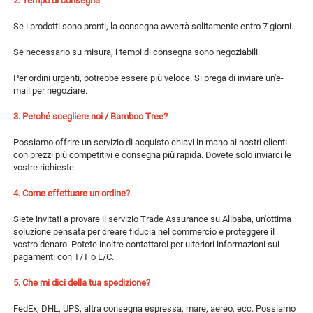
2. Tempo di consegna 
Se i prodotti sono pronti, la consegna avverrà solitamente entro 7 giorni. 
Se necessario su misura, i tempi di consegna sono negoziabili. 
Per ordini urgenti, potrebbe essere più veloce. Si prega di inviare un'e-
mail per negoziare. 
3. Perché scegliere noi / Bamboo Tree? 
Possiamo offrire un servizio di acquisto chiavi in mano ai nostri clienti 
con prezzi più competitivi e consegna più rapida. Dovete solo inviarci le 
vostre richieste. 
4. Come effettuare un ordine? 
Siete invitati a provare il servizio Trade Assurance su Alibaba, un'ottima 
soluzione pensata per creare fiducia nel commercio e proteggere il 
vostro denaro. Potete inoltre contattarci per ulteriori informazioni sui 
pagamenti con T/T o L/C. 
5. Che mi dici della tua spedizione? 
FedEx, DHL, UPS, altra consegna espressa, mare, aereo, ecc. Possiamo 