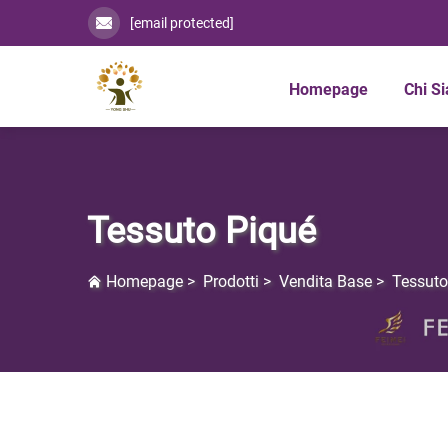
[email protected]
Homepage
Chi S
Tessuto Piqué
Homepage
>
Prodotti
>
Vendita Base
>
Tessuto