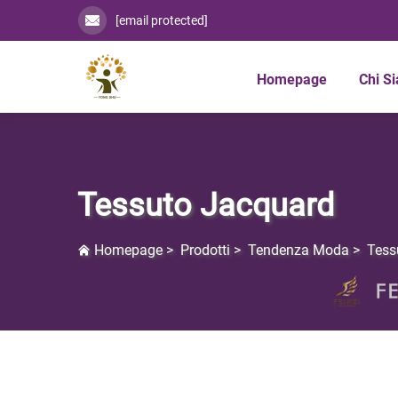
[email protected]
Homepage
Chi S
Tessuto Jacquard
Homepage
>
Prodotti
>
Tendenza Moda
>
Tess