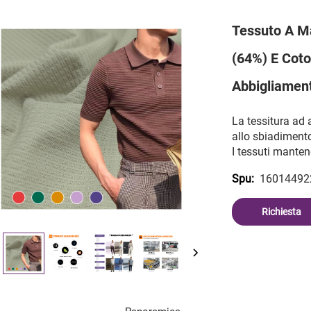
Tessuto A Ma
(64%) E Coto
Abbigliamen
La tessitura ad a
allo sbiadiment
I tessuti manten
16014492
Spu:
Richiesta