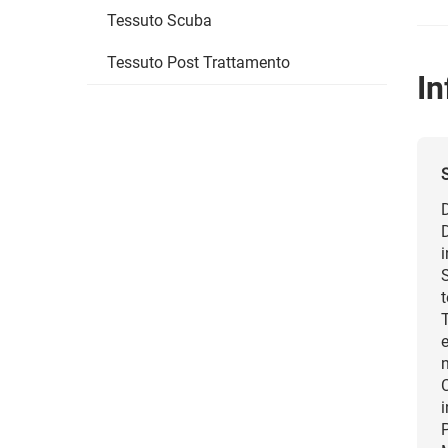
Tessuto Scuba
Tessuto Post Trattamento
In
D
i
S
t
e
n
C
P