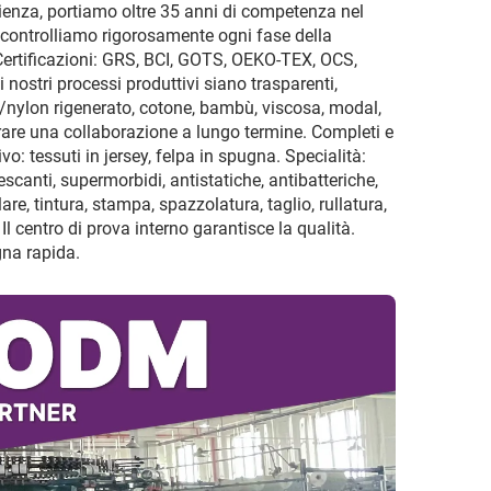
erienza, portiamo oltre 35 anni di competenza nel
, controlliamo rigorosamente ogni fase della
. Certificazioni: GRS, BCI, GOTS, OEKO-TEX, OCS,
nostri processi produttivi siano trasparenti,
tere/nylon rigenerato, cotone, bambù, viscosa, modal,
orare una collaborazione a lungo termine. Completi e
: tessuti in jersey, felpa in spugna. Specialità:
rescanti, supermorbidi, antistatiche, antibatteriche,
are, tintura, stampa, spazzolatura, taglio, rullatura,
Il centro di prova interno garantisce la qualità.
gna rapida.