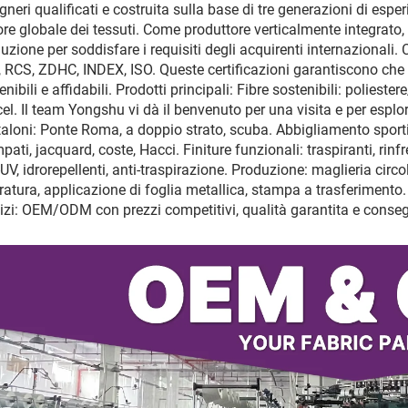
gneri qualificati e costruita sulla base di tre generazioni di esp
ore globale dei tessuti. Come produttore verticalmente integrato
uzione per soddisfare i requisiti degli acquirenti internazionali
 RCS, ZDHC, INDEX, ISO. Queste certificazioni garantiscono che i 
enibili e affidabili. Prodotti principali: Fibre sostenibili: polies
el. Il team Yongshu vi dà il benvenuto per una visita e per espl
aloni: Ponte Roma, a doppio strato, scuba. Abbigliamento sportivo
pati, jacquard, coste, Hacci. Finiture funzionali: traspiranti, rinf
-UV, idrorepellenti, anti-traspirazione. Produzione: maglieria circol
ratura, applicazione di foglia metallica, stampa a trasferimento. 
izi: OEM/ODM con prezzi competitivi, qualità garantita e conse