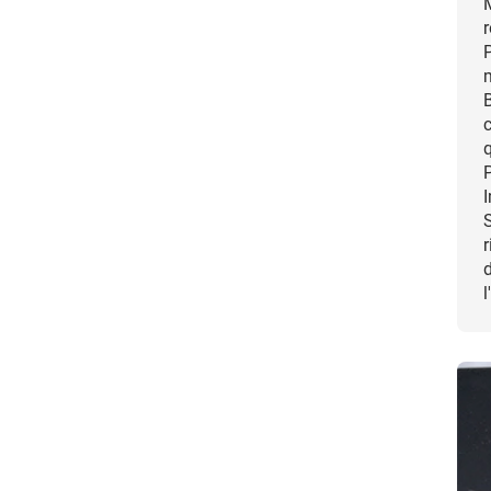
M
r
P
m
B
q
r
d
l