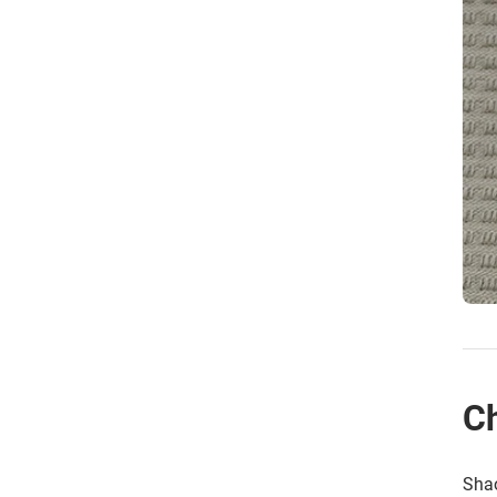
C
Shao