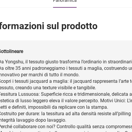
Panoramica
formazioni sul prodotto
Sottolineare
a Yongshu, il tessuto giusto trasforma l’ordinario in straordinari
Da oltre 35 anni padroneggiamo i tessuti a maglia, costruendo u
nnovativo per marchi di tutto il mondo.
copri i tessuti jacquard a maglia: il jacquard rappresenta l’arte t
essuto, creando una texture visibile e tangibile.
Tessitura Lussuosa: Superficie ricca e tridimensionale, delicata
stetica di lusso leggero eleva il valore percepito. Motivi Unici: L'
etti e definiti, impossibili da replicare con la stampa.
ostruito per durare: la tessitura ad alta densità resiste all’pilli
integrità lavaggio dopo lavaggio.
erché collaborare con noi? Controllo qualità senza compromessi: 