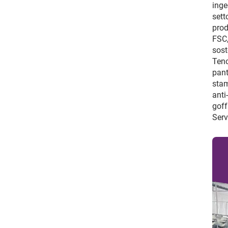
inge
sett
prod
FSC,
sost
Tenc
pant
stam
anti
goff
Serv