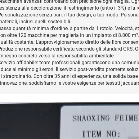
acchinari avanzati controllano con precisione ogni maglia. Ogni 
esistenza alla decolorazione, il restringimento (entro il 3%) e la re
ersonalizzazione senza pari: il tuo design, a tuo modo. Personali
ateriali, inclusi quelli sostenibili.
assa quantità minima d'ordine, a partire da 1 rotolo. Velocità, s
con oltre 120 macchine per maglieria in un impianto di 8.800 m².
ualità costante. L’approvvigionamento diretto delle fibre consent
Produzione responsabile certificata secondo gli standard GRS
Impegno concreto verso la responsabilità ambientale.
Servizio affidabile: team professionali garantiscono una comuni
iduce al minimo gli errori. Il servizio post-vendita promette sol
i straordinario. Con oltre 35 anni di esperienza, una solida base
'innovazione, soddisfiamo le vostre esigenze per tessuti jacquar