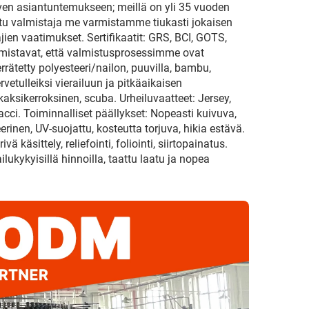
ven asiantuntemukseen; meillä on yli 35 vuoden
itu valmistaja me varmistamme tiukasti jokaisen
en vaatimukset. Sertifikaatit: GRS, BCI, GOTS,
mistavat, että valmistusprosessimme ovat
errätetty polyesteeri/nailon, puuvilla, bambu,
vetulleiksi vierailuun ja pitkäaikaisen
ksikerroksinen, scuba. Urheiluvaatteet: Jersey,
 Hacci. Toiminnalliset päällykset: Nopeasti kuivuva,
rinen, UV-suojattu, kosteutta torjuva, hikia estävä.
 käsittely, reliefointi, foliointi, siirtopainatus.
kykyisillä hinnoilla, taattu laatu ja nopea