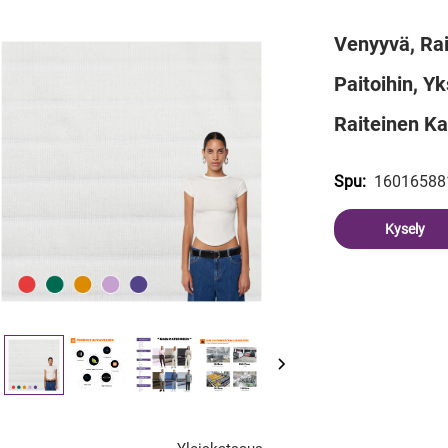
Venyyvä, Rai
Paitoihin, Yk
Raiteinen K
16016588
Spu:
Kysely