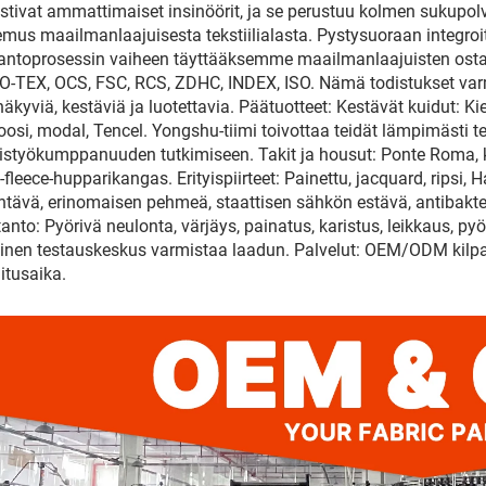
stivat ammattimaiset insinöörit, ja se perustuu kolmen sukupol
mus maailmanlaajuisesta tekstiilialasta. Pystysuoraan integro
antoprosessin vaiheen täyttääksemme maailmanlaajuisten ostaji
-TEX, OCS, FSC, RCS, ZDHC, INDEX, ISO. Nämä todistukset var
näkyviä, kestäviä ja luotettavia. Päätuotteet: Kestävät kuidut: Ki
oosi, modal, Tencel. Yongshu-tiimi toivottaa teidät lämpimästi ter
istyökumppanuuden tutkimiseen. Takit ja housut: Ponte Roma, ka
y-fleece-hupparikangas. Erityispiirteet: Painettu, jacquard, ripsi,
entävä, erinomaisen pehmeä, staattisen sähkön estävä, antibaktee
anto: Pyörivä neulonta, värjäys, painatus, karistus, leikkaus, pyörivä
inen testauskeskus varmistaa laadun. Palvelut: OEM/ODM kilpailu
itusaika.