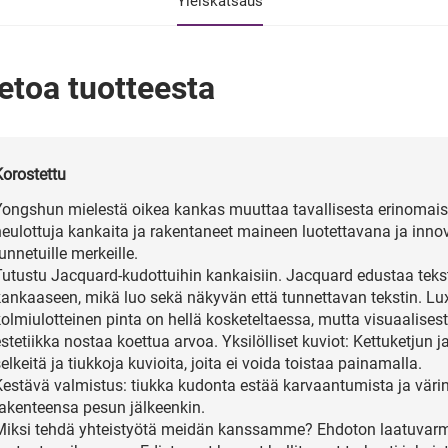
Yleiskatsaus
etoa tuotteesta
Korostettu
Yongshun mielestä oikea kankas muuttaa tavallisesta erinomais
neulottuja kankaita ja rakentaneet maineen luotettavana ja inno
unnetuille merkeille.
Tutustu Jacquard-kudottuihin kankaisiin. Jacquard edustaa teksti
kankaaseen, mikä luo sekä näkyvän että tunnettavan tekstin. L
kolmiulotteinen pinta on hellä kosketeltaessa, mutta visuaalises
estetiikka nostaa koettua arvoa. Yksilölliset kuviot: Kettuketju
elkeitä ja tiukkoja kuvioita, joita ei voida toistaa painamalla.
Kestävä valmistus: tiukka kudonta estää karvaantumista ja väri
rakenteensa pesun jälkeenkin.
Miksi tehdä yhteistyötä meidän kanssamme? Ehdoton laatuvarm