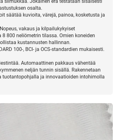
ta silmukkaa. Jokainen erä testataan sisäisesti
astustuksen osalta.
t säätää kuvioita, värejä, painoa, kosketusta ja
Nopeus, vakaus ja kilpailukykyiset
a 8 800 neliömetrin tilassa. Omien koneiden
llistaa kustannusten hallinnan.
DARD 100-, BCI- ja OCS-standardien mukaisesti.
viestintää. Automaattinen pakkaus vähentää
nkymmenen neljän tunnin sisällä. Rakennetaan
 tuotantopohjalla ja innovaatioiden intohimolla