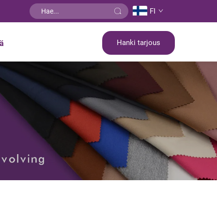
FI
Hanki tarjous
tä