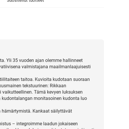
Suositellut tuotteet
ta. Yli 35 vuoden ajan olemme hallinneet
vatiivisena valmistajana maailmanlaajuisesti
ilitaiteen taitoa. Kuvioita kudotaan suoraan
uxusmainen tekstuurinen: Rikkaan
ti vaikutteellinen. Tämä kevyen luksuksen
n ja kudontalangan monitasoinen kudonta luo
n hämärtymistä. Kankaat säilyttävät
istus – integroimme laadun jokaiseen