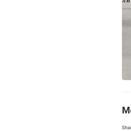
M
Shao