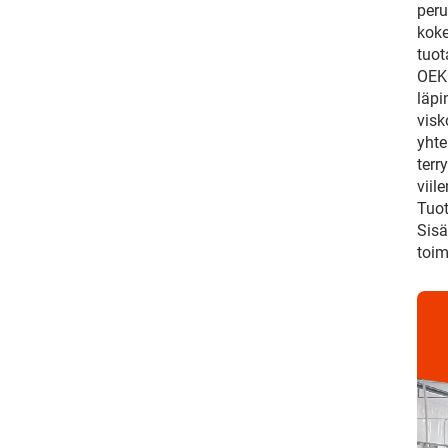
peru
koke
tuot
OEKO
läpi
visk
yhte
terr
viil
Tuot
Sisä
toim