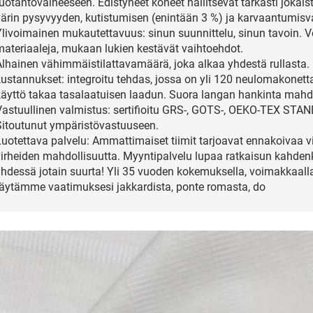
uotantovaiheeseen. Edistyneet koneet hallitsevat tarkasti jokais
värin pysyvyyden, kutistumisen (enintään 3 %) ja karvaantumisv
livoimainen mukautettavuus: sinun suunnittelu, sinun tavoin. Voi
materiaaleja, mukaan lukien kestävät vaihtoehdot.
Alhainen vähimmäistilattavamäärä, joka alkaa yhdestä rullasta. 
kustannukset: integroitu tehdas, jossa on yli 120 neulomakonett
käyttö takaa tasalaatuisen laadun. Suora langan hankinta mahdo
Vastuullinen valmistus: sertifioitu GRS-, GOTS-, OEKO-TEX STAN
Sitoutunut ympäristövastuuseen.
Luotettava palvelu: Ammattimaiset tiimit tarjoavat ennakoivaa 
virheiden mahdollisuutta. Myyntipalvelu lupaa ratkaisun kahde
yhdessä jotain suurta! Yli 35 vuoden kokemuksella, voimakkaalla
täytämme vaatimuksesi jakkardista, ponte romasta, do