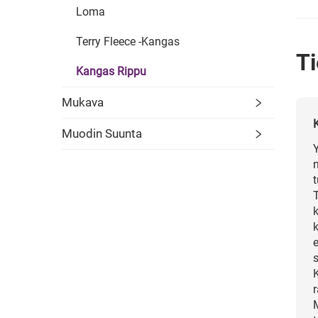
Loma
Terry Fleece -kangas
Ti
Kangas Rippu
Mukava
Muodin Suunta
t
s