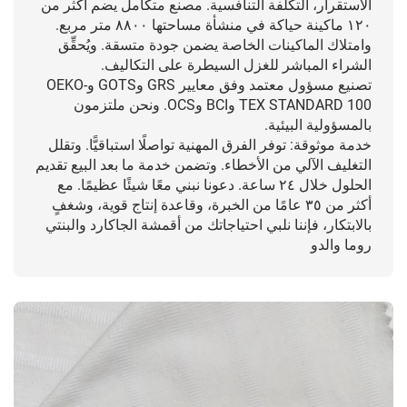
الاستقرار، التكلفة التنافسية. مصنع متكامل يضم أكثر من
١٢٠ ماكينة حياكة في منشأة مساحتها ٨٨٠٠ متر مربع.
وامتلاك الماكينات الخاصة يضمن جودة متسقة. ويُحقِّق
الشراء المباشر للغزل السيطرة على التكاليف.
تصنيع مسؤول معتمد وفق معايير GRS وGOTS وOEKO-
TEX STANDARD 100 وBCI وOCS. ونحن ملتزمون
بالمسؤولية البيئية.
خدمة موثوقة: توفر الفرق المهنية تواصلًا استباقيًّا. وتقلل
التغليف الآلي من الأخطاء. وتضمن خدمة ما بعد البيع تقديم
الحلول خلال ٢٤ ساعة. دعونا نبني معًا شيئًا عظيمًا. مع
أكثر من ٣٥ عامًا من الخبرة، وقاعدة إنتاج قوية، وشغفٍ
بالابتكار، فإننا نلبي احتياجاتك من أقمشة الجاكارد والبنتي
روما والدو