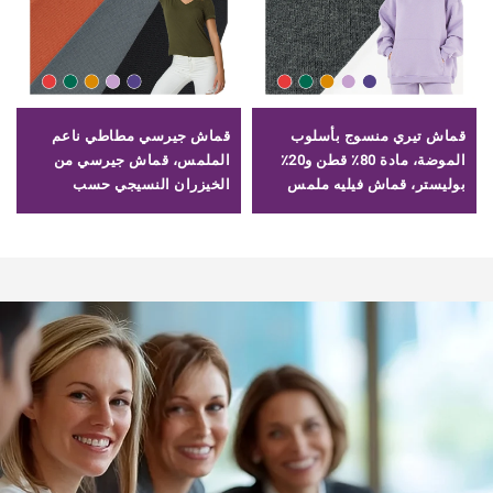
قماش تيري منسوج بأسلوب
قماش جيرسي مطاطي ناعم
الموضة، مادة 80٪ قطن و20٪
الملمس، قماش جيرسي من
بوليستر، قماش فيليه ملمس
الخيزران النسيجي حسب
خشن لملابس الهودي
الطلب للقمصان