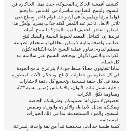
اكتشف أقمشة الجاكارد المحبوكة، حيث يمثل الجاكارد فن
النسيج. وتُنسج التصاميم مباشرةً في القماش، ما يخلق
قواماً مرئياً وملموساً في آنٍ واحد. قوام فاخر: سطح غني
ثلاثي الأبعاد، ناعم عند اللمس لكنه جذّاب بصرياً. ويُعزِّز هذا
المظهر الفاخر الخفيف القيمة المدرَكة للمنتج. أنماط
فريدة: إن التداخل المعقد لخيوط اللحمة والسلك يُنتج
تصاميم واضحة وثابتة لا يمكن محاكاتها باستخدام الطباعة.
مصمَّم ليَدوم: تقاوم عملية النسج عالية الكثافة تكوُّن
الكرات وتلاشي الألوان. ويحافظ النسيج على سلامته مع
كل غسلة.
لماذا تتعاونون معنا؟ ضبط جودة لا يتزعزع: ندمج الجودة
في كل خطوة من خطوات الإنتاج. وتتحكم الآلات المتطورة
بدقة في كل حلقة نسيجية. وتخضع كل دفعة لاختبارات
داخلية تشمل ثبات الألوان، والانكماش (ضمن نسبة ٣٪)،
ومقاومة تكوُّن الكرات.
تخصيصٌ لا مثيل له: تصميمكم، بطريقتكم الخاصة.
ويمكنكم تعديل الأنماط، والألوان، والوزن، وملمس
السطح، والمواد المستخدمة، بما في ذلك الخيارات
المستدامة.
كمية طلبية حد أدنى منخفضة تبدأ من لفة واحدة. السرعة،