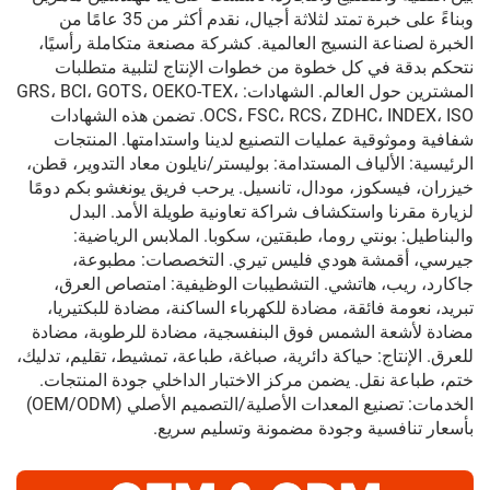
وبناءً على خبرة تمتد لثلاثة أجيال، نقدم أكثر من 35 عامًا من
الخبرة لصناعة النسيج العالمية. كشركة مصنعة متكاملة رأسيًا،
نتحكم بدقة في كل خطوة من خطوات الإنتاج لتلبية متطلبات
المشترين حول العالم. الشهادات: GRS، BCI، GOTS، OEKO-TEX،
OCS، FSC، RCS، ZDHC، INDEX، ISO. تضمن هذه الشهادات
شفافية وموثوقية عمليات التصنيع لدينا واستدامتها. المنتجات
الرئيسية: الألياف المستدامة: بوليستر/نايلون معاد التدوير، قطن،
خيزران، فيسكوز، مودال، تانسيل. يرحب فريق يونغشو بكم دومًا
لزيارة مقرنا واستكشاف شراكة تعاونية طويلة الأمد. البدل
والبناطيل: بونتي روما، طبقتين، سكوبا. الملابس الرياضية:
جيرسي، أقمشة هودي فليس تيري. التخصصات: مطبوعة،
جاكارد، ريب، هاتشي. التشطيبات الوظيفية: امتصاص العرق،
تبريد، نعومة فائقة، مضادة للكهرباء الساكنة، مضادة للبكتيريا،
مضادة لأشعة الشمس فوق البنفسجية، مضادة للرطوبة، مضادة
للعرق. الإنتاج: حياكة دائرية، صباغة، طباعة، تمشيط، تقليم، تدليك،
ختم، طباعة نقل. يضمن مركز الاختبار الداخلي جودة المنتجات.
الخدمات: تصنيع المعدات الأصلية/التصميم الأصلي (OEM/ODM)
بأسعار تنافسية وجودة مضمونة وتسليم سريع.