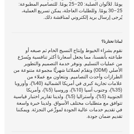
يومًا. للألوان الصلبة: 20–25 يومًا. للتصاميم المطبوعة:
25–30 يومًا. وللطلبات العاجلة، يمكن تسريع العملية،
يُرجى إرسال بريد إلكتروني لمناقشة ذلك.
لماذا تختارنا؟
نقوم بشراء الخيوط وإنتاج النسيج الخام ثم صبغه أو
طباعته بأنفسنا، مما يجعل أسعارنا أكثر تنافسية ويُسرّع
من عمليات التسليم. ونوفر خدمة التصميم والتطوير
الأصلي (ODM) ونقدّم لعملائنا شهريًّا مجموعة متنوعة من
الطرازات وأحدث التصاميم. ونتعاون مع عملاء من
علامات تجارية كبرى في أمريكا الشمالية (40%)، وأوروبا
(35%)، وجنوب آسيا (10%)، وروسيا (5%)، وأمريكا
الجنوبية (5%)، وأستراليا (5%). ولدينا تقارير اختبار قياسية
تتوافق مع متطلبات مختلف الأسواق. ولدينا خبرة واسعة
في تقديم خدمات عالية الجودة لموزِّعي التجزئة. ويمكننا
تقديم ضمان جودة.