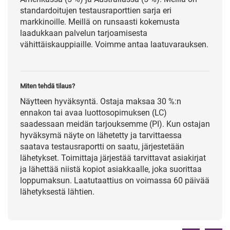
standardoitujen testausraporttien sarja eri
markkinoille. Meillä on runsaasti kokemusta
laadukkaan palvelun tarjoamisesta
vähittäiskauppiaille. Voimme antaa laatuvarauksen.
Miten tehdä tilaus?
Näytteen hyväksyntä. Ostaja maksaa 30 %:n
ennakon tai avaa luottosopimuksen (LC)
saadessaan meidän tarjouksemme (PI). Kun ostajan
hyväksymä näyte on lähetetty ja tarvittaessa
saatava testausraportti on saatu, järjestetään
lähetykset. Toimittaja järjestää tarvittavat asiakirjat
ja lähettää niistä kopiot asiakkaalle, joka suorittaa
loppumaksun. Laatutaattius on voimassa 60 päivää
lähetyksestä lähtien.