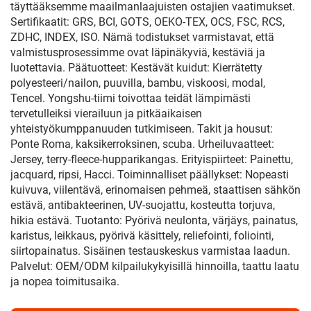
täyttääksemme maailmanlaajuisten ostajien vaatimukset.
Sertifikaatit: GRS, BCI, GOTS, OEKO-TEX, OCS, FSC, RCS,
ZDHC, INDEX, ISO. Nämä todistukset varmistavat, että
valmistusprosessimme ovat läpinäkyviä, kestäviä ja
luotettavia. Päätuotteet: Kestävät kuidut: Kierrätetty
polyesteeri/nailon, puuvilla, bambu, viskoosi, modal,
Tencel. Yongshu-tiimi toivottaa teidät lämpimästi
tervetulleiksi vierailuun ja pitkäaikaisen
yhteistyökumppanuuden tutkimiseen. Takit ja housut:
Ponte Roma, kaksikerroksinen, scuba. Urheiluvaatteet:
Jersey, terry-fleece-hupparikangas. Erityispiirteet: Painettu,
jacquard, ripsi, Hacci. Toiminnalliset päällykset: Nopeasti
kuivuva, viilentävä, erinomaisen pehmeä, staattisen sähkön
estävä, antibakteerinen, UV-suojattu, kosteutta torjuva,
hikia estävä. Tuotanto: Pyörivä neulonta, värjäys, painatus,
karistus, leikkaus, pyörivä käsittely, reliefointi, foliointi,
siirtopainatus. Sisäinen testauskeskus varmistaa laadun.
Palvelut: OEM/ODM kilpailukykyisillä hinnoilla, taattu laatu
ja nopea toimitusaika.