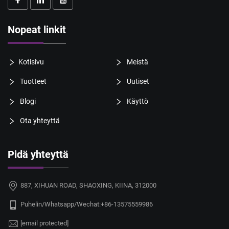
Nopeat linkit
Kotisivu
Meistä
Tuotteet
Uutiset
Blogi
Käyttö
Ota yhteyttä
Pidä yhteyttä
887, XIHUAN ROAD, SHAOXING, KIINA, 312000
Puhelin/Whatsapp/Wechat:
+86-13575559986
[email protected]