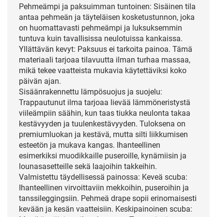
Pehmeämpi ja paksuimman tuntoinen: Sisäinen tila
antaa pehmeän ja täyteläisen kosketustunnon, joka
on huomattavasti pehmeämpi ja luksuksemmin
tuntuva kuin tavallisissa neulotuissa kankaissa.
Yllättävän kevyt: Paksuus ei tarkoita painoa. Tämä
materiaali tarjoaa tilavuutta ilman turhaa massaa,
mikä tekee vaatteista mukavia käytettäviksi koko
päivän ajan.
Sisäänrakennettu lämpösuojus ja suojelu:
Trappautunut ilma tarjoaa lievää lämmöneristystä
viileämpiin säähin, kun taas tiukka neulonta takaa
kestävyyden ja tuulenkestävyyden. Tuloksena on
premiumluokan ja kestävä, mutta silti liikkumisen
esteetön ja mukava kangas. Ihanteellinen
esimerkiksi muodikkaille puseroille, kynämiisin ja
lounasasetteille sekä laajoihin takkeihin.
Valmistettu täydellisessä painossa: Keveä scuba:
Ihanteellinen virvoittaviin mekkoihin, puseroihin ja
tanssileggingsiin. Pehmeä drape sopii erinomaisesti
kevään ja kesän vaatteisiin. Keskipainoinen scuba: