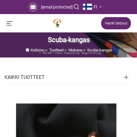
FI
[email protected]
Hanki tarjous
Scuba-kangas
Kotisivu
>
Tuotteet
>
Mukava
>
Scuba-kangas
KAIKKI TUOTTEET