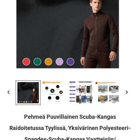
Pehmeä Puuvillainen Scuba-Kangas
Raidoitetussa Tyylissä, Yksivärinen Polyesteeri-
Spandex-Scuba-Kangas Vaatteisiin/