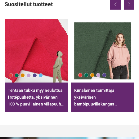
Suositellut tuotteet
Tehtaan tukku myy neulottua
Kiinalainen toimittaja
frotépuuhetta, yksivärinen
yksivärinen
100 % puuvillainen villapuuhe,
bambipuuvillakangas
frotépuuhe huvipaitojen/
villapinta, hyvä hinta
bambispandex neulottu
villapinta kangas vaatteisiin