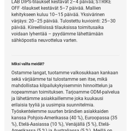
LAB DIPS-tilaukset kestävät 2–4 päivää; STRIKE
OFF -tilaukset kestävät 5–7 päivää. Mallien
kehitykseen kuluu 10–15 päivää. Yksivärinen
värjäys: 20–25 päivää. Tulostettu kuviointi: 25–30
päivää. Kiireellisissä tilauksissa toimitusaika
voidaan lyhentää – pyydämme lähettämään
sähköpostia neuvottelua varten.
Miksi valita meidät?
Ostamme langat, tuotamme valkosukkaan kankaan
sekä värjäämme tai tulostamme sen itse, mikä
mahdollistaa kilpailukykyisemmin hinnoittelun ja
nopeamman toimituksen. Tarjoamme ODM-palvelua
ja lähetämme asiakkaillemme joka kuukausi
erilaisia tyyliä ja uusimpia suunnitelmia.
Työskentelemme suurten brändien asiakkaiden
kanssa Pohjois-Amerikassa (40 %), Euroopassa (35
%), Etelä-Aasiassa (10 %), Venäjällä (5 %), Etelä-
Amerikassa (5 %) ja Australiassa (5 %). Meillä on