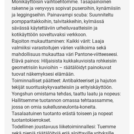
Monikäyttöisin vaihtoehtomme. Tasapainoinen
rakenne ja venyvyys sopivat puseroihin, kynämiisiin
ja leggingseihin. Painavampi scuba: Suunniteltu
pompparitakkoihin, talvitakkeihin, kylmässä
sävässä käytettäviin urheiluvaatteisiin ja
kotikäyttöön soveltuvaksi verkkoon.
Rajoiton mukauttaminen: Kaikki värit: Laaja
valmiiksi varastoitujen värien valikoima sekä
mahdollisuus mukauttaa väri Pantone-viitteeseesi.
Elävä painos: Hiljaisista kukkakuvioista rohkeisiin
geometrisiin kuvioihin – räätälöidyt painokuvat
tuovat näkemyksesi elämään.
Toiminnalliset päätteet: Antibakteeriset ja hajuton
tekijät suorituskykyvaatteisiin ja erityiskäyttöön.
Yongshun omistama tehdas, taattu laatu ja nopeus:
Hallitsemme tuotannon omassa tehtaassamme,
jossa on omia sukellusneulonta-koneita.
Tasalaatuinen tuotanto erästä toiseen ja nopeat
tuotantokierrokset.
Todellinen joustavuus liiketoiminnallesi: Tuemme
sekä pieniä räätälöityjä eriä aloittaville yrityksille