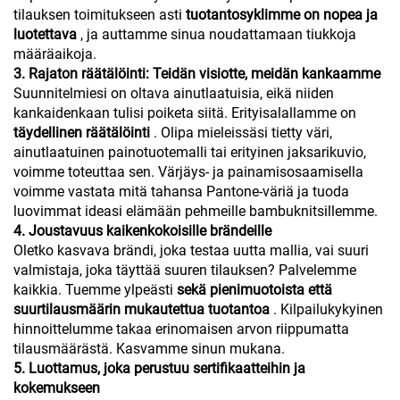
tilauksen toimitukseen asti
tuotantosyklimme on nopea ja
luotettava
, ja auttamme sinua noudattamaan tiukkoja
määräaikoja.
3. Rajaton räätälöinti: Teidän visiotte, meidän kankaamme
Suunnitelmiesi on oltava ainutlaatuisia, eikä niiden
kankaidenkaan tulisi poiketa siitä. Erityisalallamme on
täydellinen räätälöinti
. Olipa mieleissäsi tietty väri,
ainutlaatuinen painotuotemalli tai erityinen jaksarikuvio,
voimme toteuttaa sen. Värjäys- ja painamisosaamisella
voimme vastata mitä tahansa Pantone-väriä ja tuoda
luovimmat ideasi elämään pehmeille bambuknitsillemme.
4. Joustavuus kaikenkokoisille brändeille
Oletko kasvava brändi, joka testaa uutta mallia, vai suuri
valmistaja, joka täyttää suuren tilauksen? Palvelemme
kaikkia. Tuemme ylpeästi
sekä pienimuotoista että
suurtilausmäärin mukautettua tuotantoa
. Kilpailukykyinen
hinnoittelumme takaa erinomaisen arvon riippumatta
tilausmäärästä. Kasvamme sinun mukana.
5. Luottamus, joka perustuu sertifikaatteihin ja
kokemukseen