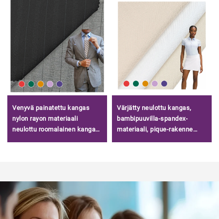
Venyvä painatettu kangas
Värjätty neulottu kangas,
nylon rayon materiaali
bambipuuvilla-spandex-
neulottu roomalainen kangas
materiaali, pique-rakenne
naisten vaatteisiin Kiinassa
liiketoimintapuvuun sopivaan
polopaitaan