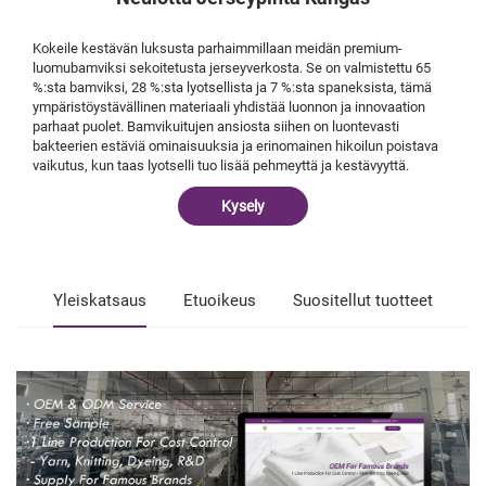
Kokeile kestävän luksusta parhaimmillaan meidän premium-
luomubamviksi sekoitetusta jerseyverkosta. Se on valmistettu 65
%:sta bamviksi, 28 %:sta lyotsellista ja 7 %:sta spaneksista, tämä
ympäristöystävällinen materiaali yhdistää luonnon ja innovaation
parhaat puolet. Bamvikuitujen ansiosta siihen on luontevasti
bakteerien estäviä ominaisuuksia ja erinomainen hikoilun poistava
vaikutus, kun taas lyotselli tuo lisää pehmeyttä ja kestävyyttä.
Kysely
Yleiskatsaus
Etuoikeus
Suositellut tuotteet