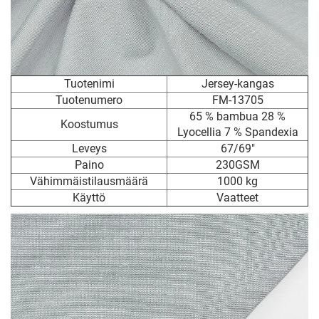
Tuotenimi
Jersey-kangas
Tuotenumero
FM-13705
65 % bambua 28 %
Koostumus
Lyocellia 7 % Spandexia
Leveys
67/69"
Paino
230GSM
Vähimmäistilausmäärä
1000 kg
Käyttö
Vaatteet