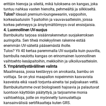
erittäin hienoja ja sileitä, mikä tuloksena on kangas, joka
tuntuu nahkaa vasten hienolta, pehmeältä ja silkkiseltä.
Tulos?
Ideaali premium-loungeweariin, vaippoihin,
korkealaatuisiin T-paitoihin ja vauvavaatteisiin, joissa
korkea pehmeyys ja ärsytymättömyys ovat ensisijaisia.
4. Luonnollinen UV-suojus
Bambukuitu tarjoaa sisäänrakennetun suojakerroksen
auringolta. Sen tiheä molekyylinen rakenne estää
enemmän UV-säteitä pääsemästä iholle.
Tulos? Yli 40 kertaa paremmalla UV-suojalla kuin puuvilla,
bambulla neulottu kangas on erinomainen luonnollinen
vaihtoehto kesäpaitoihin, mekkoihin ja ulkoiluvaatteisiin.
5. Ympäristöystävällinen valinta
Maailmassa, jossa kestävyys on arvokasta, bambu on
voittaja. Se on yksi maapallon nopeimmin kasvavista
kasveista eikä vaadi torjunta-aineita tai paljoakaan vettä.
Bambukuitumme ovat biologisesti hajoavia ja palautuvat
luontoon käyttöiän päätyttyä, ja tarjoamme monia
vaihtoehtoja, joille on myönnetty tunnustettuja
kansainvälisiä sertifikaatteja kuten GRS.