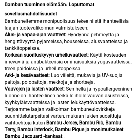
Bambun tuominen elämään: Loputtomat
sovellusmahdollisuudet
Bambuneitemme monipuolisuus tekee niistä ihanteellisia
laajan tuotevalikoiman valmistukseen:
Alus- ja vapaa-ajan vaatteet:
Hyödynnä pehmeyttä ja
hengittävyyttä pyjameissa, housseissa, alusvaatteissa ja
tankkitoppeissa.
Korkean suorituskyvyn urheiluvaatteet:
Käytä kosteuden
imeväviä ja antibakteerisia ominaisuuksia yogavaatteissa,
treenipaidoissa ja urheilutoppeissa.
Arki- ja kesävaatteet:
Luo viileitä, mukavia ja UV-suojia
paitoja, polopaitoja, mekkoja ja shortseja.
Vauvojen ja lasten vaatteet:
Sen hellä ja hypoallergeeninen
luonne on ihanteellinen herkälle iholle vauvan asusteissa,
kyyhkyläisvaatteissa ja lasten lelukäyttövaatteissa.
Tarjoamme laajan valikoiman bambuneulovirkkejä
suunnittelutarpeitasi varten, mukaan lukien suosittuja
vaihtoehtoja kuten
Bambu Jersey, Bambu Rib, Bambu
Terry, Bambu Interlock, Bambu Pique ja monimutkaiset
Bambu Jacquard -kankaat
.