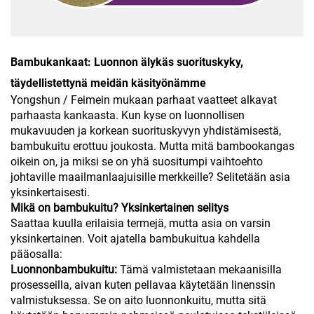
Bambukankaat: Luonnon älykäs suorituskyky,
täydellistettynä meidän käsityönämme
Yongshun / Feimein mukaan parhaat vaatteet alkavat
parhaasta kankaasta. Kun kyse on luonnollisen
mukavuuden ja korkean suorituskyvyn yhdistämisestä,
bambukuitu erottuu joukosta. Mutta mitä bamboo­kangas
oikein on, ja miksi se on yhä suositumpi vaihtoehto
johtaville maailmanlaajuisille merkkeille? Selitetään asia
yksinkertaisesti.
Mikä on bambukuitu? Yksinkertainen selitys
Saattaa kuulla erilaisia termejä, mutta asia on varsin
yksinkertainen. Voit ajatella bambukuitua kahdella
pääosalla:
Luonnonbambukuitu:
Tämä valmistetaan mekaanisilla
prosesseilla, aivan kuten pellavaa käytetään linenssin
valmistuksessa. Se on aito luonnonkuitu, mutta sitä