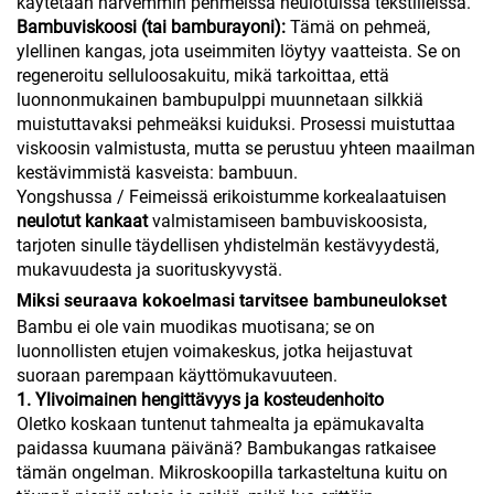
käytetään harvemmin pehmeissä neulotuissa tekstiileissä.
Bambuviskoosi (tai bamburayoni):
Tämä on pehmeä,
ylellinen kangas, jota useimmiten löytyy vaatteista. Se on
regeneroitu selluloosakuitu, mikä tarkoittaa, että
luonnonmukainen bambupulppi muunnetaan silkkiä
muistuttavaksi pehmeäksi kuiduksi. Prosessi muistuttaa
viskoosin valmistusta, mutta se perustuu yhteen maailman
kestävimmistä kasveista: bambuun.
Yongshussa / Feimeissä erikoistumme korkealaatuisen
neulotut kankaat
valmistamiseen bambuviskoosista,
tarjoten sinulle täydellisen yhdistelmän kestävyydestä,
mukavuudesta ja suorituskyvystä.
Miksi seuraava kokoelmasi tarvitsee bambuneulokset
Bambu ei ole vain muodikas muotisana; se on
luonnollisten etujen voimakeskus, jotka heijastuvat
suoraan parempaan käyttömukavuuteen.
1. Ylivoimainen hengittävyys ja kosteudenhoito
Oletko koskaan tuntenut tahmealta ja epämukavalta
paidassa kuumana päivänä? Bambukangas ratkaisee
tämän ongelman. Mikroskoopilla tarkasteltuna kuitu on