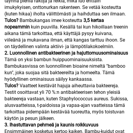
täynnä pieniä rakoja ja reikiä, mikä luo erittäin
imukykyisen, onttonurkan rakenteen. Se vetää kosteutta
(kuten hikaa) iholta välittömästi ja haihduttaa sen ilmaan.
Tulos?
Bambukangas imee kosteutta
3,5 kertaa
nopeammin
kuin puuvilla. Kesällä tai kun hikoillaan treenin
aikana tämä tarkoittaa, että käyttäjä pysyy kuivana,
viileänä ja mukavana ilman, että kangas tarttuu ihoon. Se
on täydellinen valinta aktiivi- ja lämpötilakokoelmiin.
2. Luonnollinen antibakteerinen ja hajuttomuusominaisuus
Tämä on yksi bambun huippuominaisuuksista.
Bambukasvissa on luonnollinen bioaine nimeltä "bamboo
kun", joka suojaa sitä bakteereilta ja homeelta. Tämä
hyödyllinen ominaisuus säilyy kankaassa.
Tulos?
Vaatteet kestävät hajuja aiheuttavia bakteereja.
Testit osoittavat yli 70 %:n antibakteerisen tehon yleisiä
bakteereja vastaan, kuten Staphylococcus aureus. Sukissa,
alusvaatteissa, t-paidoissa ja vapaa-ajan vaatteissa tämä
tarkoittaa pidempään kestävää tuoreutta, myös toistuvan
käytön ja pesun jälkeen.
3. Ihastuttavan pehmeä ja kaunis roikkuvuus
Ensimmäinen kosketus kertoo kaiken. Bambu-kuidut ovat