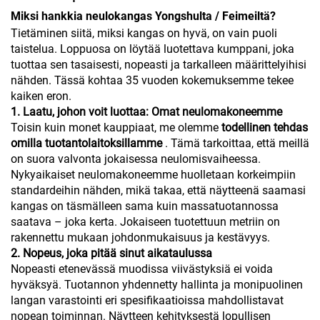
Miksi hankkia neulokangas Yongshulta / Feimeiltä?
Tietäminen siitä, miksi kangas on hyvä, on vain puoli
taistelua. Loppuosa on löytää luotettava kumppani, joka
tuottaa sen tasaisesti, nopeasti ja tarkalleen määrittelyihisi
nähden. Tässä kohtaa 35 vuoden kokemuksemme tekee
kaiken eron.
1. Laatu, johon voit luottaa: Omat neulomakoneemme
Toisin kuin monet kauppiaat, me olemme
todellinen tehdas
omilla tuotantolaitoksillamme
. Tämä tarkoittaa, että meillä
on suora valvonta jokaisessa neulomisvaiheessa.
Nykyaikaiset neulomakoneemme huolletaan korkeimpiin
standardeihin nähden, mikä takaa, että näytteenä saamasi
kangas on täsmälleen sama kuin massatuotannossa
saatava – joka kerta. Jokaiseen tuotettuun metriin on
rakennettu mukaan johdonmukaisuus ja kestävyys.
2. Nopeus, joka pitää sinut aikataulussa
Nopeasti etenevässä muodissa viivästyksiä ei voida
hyväksyä. Tuotannon yhdennetty hallinta ja monipuolinen
langan varastointi eri spesifikaatioissa mahdollistavat
nopean toiminnan. Näytteen kehityksestä lopullisen