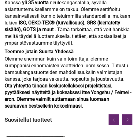
Kanssa
yli 35 vuotta
neulekangasalalla, syvällä
asiantuntemuksellamme on takuu. Olemme sertifioitu
kansainvälisesti kunnioitetuimmilla standardeilla, mukaan
lukien
ISO, OEKO-TEX® (turvallisuus), GRS (kierrätetty
sisältö), GOTS ja muut
. Tämä tarkoittaa, että voit hankkia
meiltä täydellä luottamuksella, tietäen, että sosiaaliset ja
ympäristövastuumme täyttyvät.
Teemme jotain Suurta Yhdessä
Olemme enemmän kuin vain toimittaja; olemme
kumppanisi erinomaisten vaatteiden luomisessa. Tutustu
bambukangastuotteiden mahdollisuuksiin valmistajan
kanssa, joka tarjoaa vakautta, nopeutta ja joustavuutta.
Ota yhteyttä tänään keskustellaksesi projektistasi,
pyytääksesi näytteitä ja kokeaksesi itse Yongshu / Feimei -
eron. Olemme valmiit auttamaan sinua luomaan
seuraavan bestsellerin kokoelmaasi.
Suositellut tuotteet