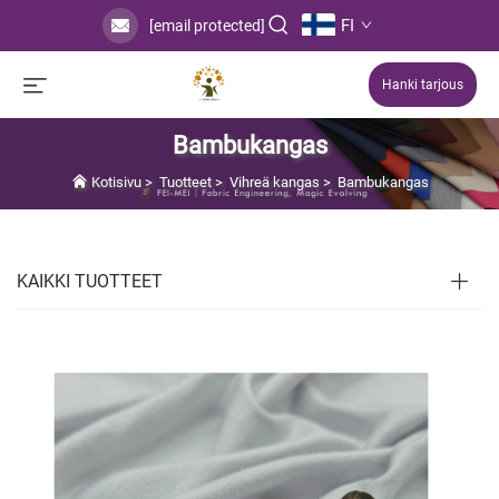
FI
[email protected]
Hanki tarjous
Bambukangas
Kotisivu
>
Tuotteet
>
Vihreä kangas
>
Bambukangas
KAIKKI TUOTTEET