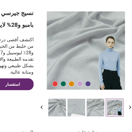
بامبو و28% لايوسيل و7% مطاط
اكتشف أقصى درجا
و
تقدمه الطبيعة وال
بشكل طبيعي وتهوي
ومتانة عالية.
استفسار