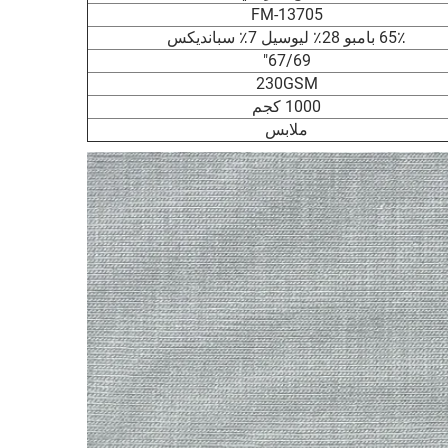
FM-13705
65٪ بامبو 28٪ ليوسيل 7٪ سبانديكس
67/69"
230GSM
1000 كجم
ملابس