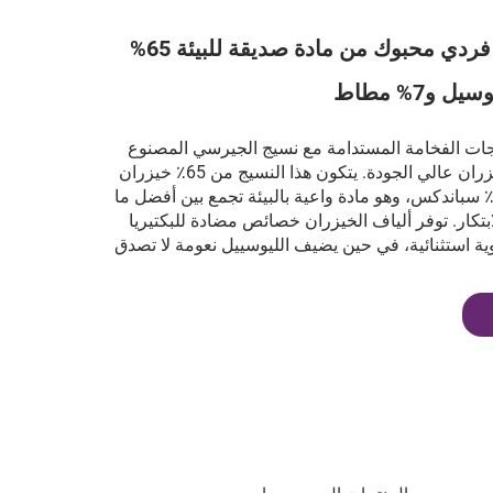
نسيج جيرسي فردي محبوك من مادة صديقة للبيئة 65%
ت الفخامة المستدامة مع نسيج الجيرسي المصنوع
من خليط من الخيزران عالي الجودة. يتكون هذا النسيج من 65٪ خيزران
28٪ ليوسييل و7٪ سباندكس، وهو مادة واعية بالبيئة تجمع بين أفضل ما
ابتكار. توفر ألياف الخيزران خصائص مضادة للبكتيريا
ة استثنائية، في حين يضيف الليوسييل نعومة لا تصدق