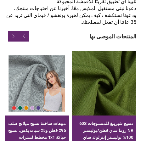
تلبية أي تطبيق تقريبًا للأقمشة المحبوكة.
دعونا نبني مستقبل الملابس معًا. أخبرنا عن احتياجات منتجك،
ودعونا نستكشف كيف يمكن لخبرة يونغشو / فيماي التي تزيد عن
35 عامًا أن تعمل لمصلحتك.
المنتجات الموصى بها
نسيج شيرينغ للمنسوجات 60S
مبيعات ساخنة نسيج ميلانج صلب
NR روما ساي قطن/بوليستر
95٪ قطن و5٪ سبانديكس، نسيج
100% بوليستر إنترلوك ساي
حياكة 1x1 مخطط لسترات