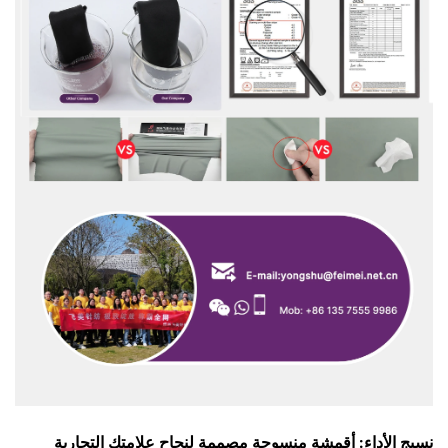
نسيج الأداء: أقمشة منسوجة مصممة لنجاح علامتك التجارية