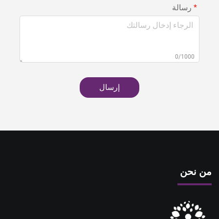
رسالة
0/1000
إرسال
من نحن