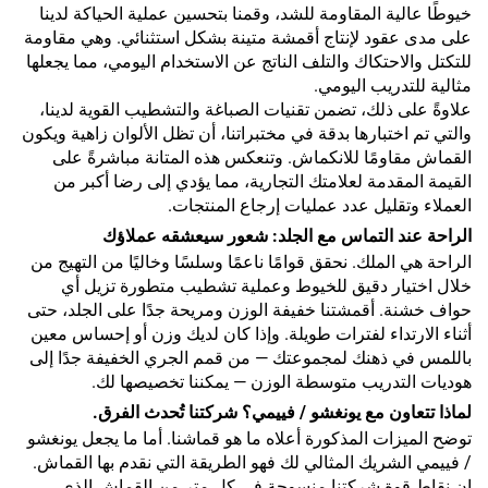
خيوطًا عالية المقاومة للشد، وقمنا بتحسين عملية الحياكة لدينا
على مدى عقود لإنتاج أقمشة متينة بشكل استثنائي. وهي مقاومة
للتكتل والاحتكاك والتلف الناتج عن الاستخدام اليومي، مما يجعلها
مثالية للتدريب اليومي.
علاوةً على ذلك، تضمن تقنيات الصباغة والتشطيب القوية لدينا،
والتي تم اختبارها بدقة في مختبراتنا، أن تظل الألوان زاهية ويكون
القماش مقاومًا للانكماش. وتنعكس هذه المتانة مباشرةً على
القيمة المقدمة لعلامتك التجارية، مما يؤدي إلى رضا أكبر من
العملاء وتقليل عدد عمليات إرجاع المنتجات.
الراحة عند التماس مع الجلد: شعور سيعشقه عملاؤك
الراحة هي الملك. نحقق قوامًا ناعمًا وسلسًا وخاليًا من التهيج من
خلال اختيار دقيق للخيوط وعملية تشطيب متطورة تزيل أي
حواف خشنة. أقمشتنا خفيفة الوزن ومريحة جدًا على الجلد، حتى
أثناء الارتداء لفترات طويلة. وإذا كان لديك وزن أو إحساس معين
باللمس في ذهنك لمجموعتك — من قمم الجري الخفيفة جدًا إلى
هوديات التدريب متوسطة الوزن — يمكننا تخصيصها لك.
لماذا تتعاون مع يونغشو / فييمي؟ شركتنا تُحدث الفرق.
توضح الميزات المذكورة أعلاه ما هو قماشنا. أما ما يجعل يونغشو
/ فييمي الشريك المثالي لك فهو الطريقة التي نقدم بها القماش.
إن نقاط قوة شركتنا منسوجة في كل متر من القماش الذي