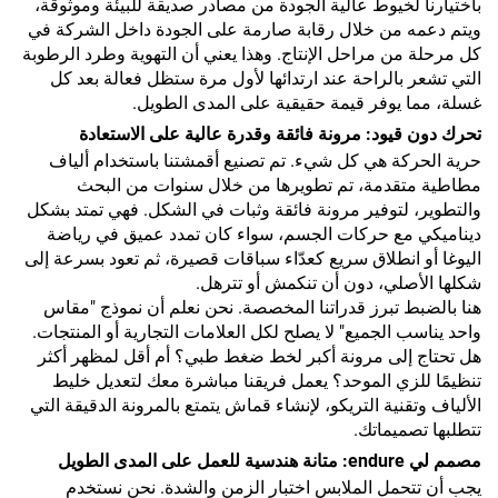
باختيارنا لخيوط عالية الجودة من مصادر صديقة للبيئة وموثوقة،
ويتم دعمه من خلال رقابة صارمة على الجودة داخل الشركة في
كل مرحلة من مراحل الإنتاج. وهذا يعني أن التهوية وطرد الرطوبة
التي تشعر بالراحة عند ارتدائها لأول مرة ستظل فعالة بعد كل
غسلة، مما يوفر قيمة حقيقية على المدى الطويل.
تحرك دون قيود: مرونة فائقة وقدرة عالية على الاستعادة
حرية الحركة هي كل شيء. تم تصنيع أقمشتنا باستخدام ألياف
مطاطية متقدمة، تم تطويرها من خلال سنوات من البحث
والتطوير، لتوفير مرونة فائقة وثبات في الشكل. فهي تمتد بشكل
ديناميكي مع حركات الجسم، سواء كان تمدد عميق في رياضة
اليوغا أو انطلاق سريع كعدّاء سباقات قصيرة، ثم تعود بسرعة إلى
شكلها الأصلي، دون أن تنكمش أو تترهل.
هنا بالضبط تبرز قدراتنا المخصصة. نحن نعلم أن نموذج "مقاس
واحد يناسب الجميع" لا يصلح لكل العلامات التجارية أو المنتجات.
هل تحتاج إلى مرونة أكبر لخط ضغط طبي؟ أم أقل لمظهر أكثر
تنظيمًا للزي الموحد؟ يعمل فريقنا مباشرة معك لتعديل خليط
الألياف وتقنية التريكو، لإنشاء قماش يتمتع بالمرونة الدقيقة التي
تتطلبها تصميماتك.
مصمم لي endure: متانة هندسية للعمل على المدى الطويل
يجب أن تتحمل الملابس اختبار الزمن والشدة. نحن نستخدم