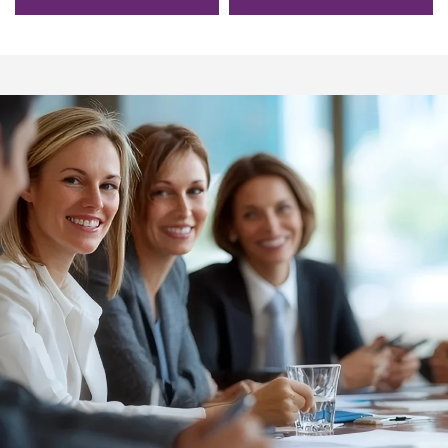
زيورخ لمصنعي الملابس
الرياضية