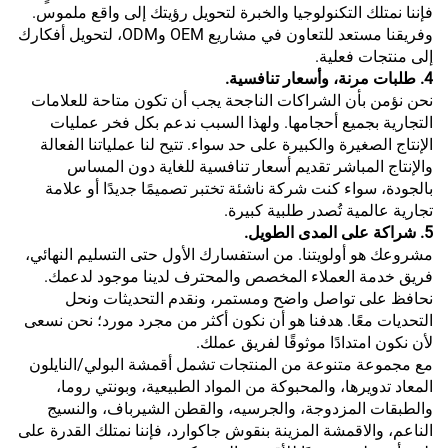
فإننا نمتلك التكنولوجيا والخبرة لتحويل رؤيتك إلى واقع ملموس.
وفريقنا مستعد للتعاون في مشاريع OEM وODM، لتحويل أفكارك
إلى منتجات فعلية.
4. طلبات مرنة، وأسعار تنافسية.
نحن نؤمن بأن الشراكات الناجحة يجب أن تكون متاحة للعلامات
التجارية بجميع أحجامها. ولهذا السبب ندعم بكل فخر عمليات
الإنتاج الصغيرة والكبيرة على حد سواء. تتيح لنا عملياتنا الفعالة
والإنتاج المباشر تقديم أسعار تنافسية للغاية دون المساس
بالجودة، سواء كنت شركة ناشئة تختبر تصميمًا جديدًا أو علامة
تجارية عالمية تُصدر طلبية كبيرة.
5. شراكة على المدى الطويل.
مشروعك هو أولويتنا. من استفسارك الأول حتى التسليم النهائي،
فريق خدمة العملاء المخصص والمحترف لدينا موجود لدعمك.
نحافظ على تواصل واضح ومستمر، ونقدم التحديثات ونحل
التحديات معًا. هدفنا هو أن نكون أكثر من مجرد مورد؛ نحن نسعى
لأن نكون امتدادًا موثوقًا لفريق عملك.
مع مجموعة متنوعة من المنتجات تشمل أقمشة البولي/النايلون
المعاد تدويرها، والمحبوكة من المواد الطبيعية، وبونتي روما،
والطبقات المزدوجة، والجرسيه، والقطن الشيرباف، والنسيج
الناعم، والاقمشة المزينة بنقوش جاكوارد، فإننا نمتلك القدرة على