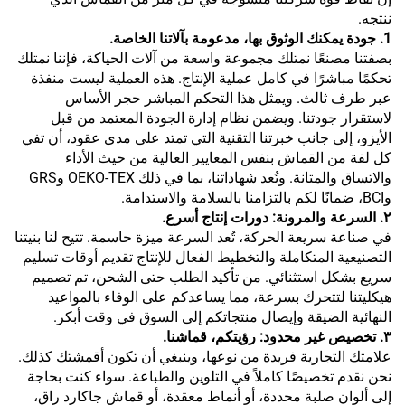
ننتجه.
1. جودة يمكنك الوثوق بها، مدعومة بآلاتنا الخاصة.
بصفتنا مصنعًا نمتلك مجموعة واسعة من آلات الحياكة، فإننا نمتلك
تحكمًا مباشرًا في كامل عملية الإنتاج. هذه العملية ليست منفذة
عبر طرف ثالث. ويمثل هذا التحكم المباشر حجر الأساس
لاستقرار جودتنا. ويضمن نظام إدارة الجودة المعتمد من قبل
الأيزو، إلى جانب خبرتنا التقنية التي تمتد على مدى عقود، أن تفي
كل لفة من القماش بنفس المعايير العالية من حيث الأداء
والاتساق والمتانة. وتُعد شهاداتنا، بما في ذلك OEKO-TEX وGRS
وBCI، ضمانًا لكم بالتزامنا بالسلامة والاستدامة.
٢. السرعة والمرونة: دورات إنتاج أسرع.
في صناعة سريعة الحركة، تُعد السرعة ميزة حاسمة. تتيح لنا بنيتنا
التصنيعية المتكاملة والتخطيط الفعال للإنتاج تقديم أوقات تسليم
سريع بشكل استثنائي. من تأكيد الطلب حتى الشحن، تم تصميم
هيكليتنا لتتحرك بسرعة، مما يساعدكم على الوفاء بالمواعيد
النهائية الضيقة وإيصال منتجاتكم إلى السوق في وقت أبكر.
٣. تخصيص غير محدود: رؤيتكم، قماشنا.
علامتك التجارية فريدة من نوعها، وينبغي أن تكون أقمشتك كذلك.
نحن نقدم تخصيصًا كاملاً في التلوين والطباعة. سواء كنت بحاجة
إلى ألوان صلبة محددة، أو أنماط معقدة، أو قماش جاكارد راقٍ،