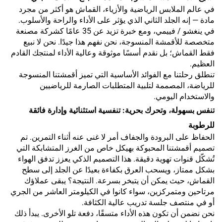
في عالم الملابس الرياضية والأزياء، القماش هو أكثر من مجرد
مادة — إنه الجلد الثاني الذي يؤثر على الأداء والراحة والأسلوب.
في ينغشو / فييمي، ومع خبرة تزيد عن 35 عامًا كشركة مصنعة
متخصصة للأقمشة المنسوجة، نحن نفهم هذا جيدًا. نحن لا نبيع
فقط القماش؛ بل نقدم أسسًا موثوقة وعالية الأداء لمنتجك القادم
العظيم.
تنطلق رحلتنا مع الفوائد الأساسية التي تميز أقمشتنا المنسوجة
للرياضة، المصممة لتلبية المتطلبات الصارمة للرياضيين
والاستخدام اليومي.
تنفس بسهولة، وتحرك بحرية: تنفسية استثنائية وإدارة فائقة
للرطوبة
الحفاظ على البرودة والجفاف أمر لا غنى عنه أثناء التمرين. تم
تصميم أقمشتنا المحبوكة بهيكل خاص من الغرز المتشابكة التي
تُشكّل قنوات تهوية دقيقة. هذا التصميم الذكي يعزز تدفق الهواء
بشكل ممتاز، ويسحب العرق بكفاءة بعيدًا عن الجلد إلى سطح
القماش، حيث يمكن أن يتبخر بسرعة. النتيجة؟ يبقى عملاؤك
مرتاحين ومتمركزين، سواء كانوا في الكيلومتر العاشر من الجري
أو في منتصف جلسة تدريب عالية الكثافة.
نحن نضمن أن تكون هذه الأداء متسقًا، دفعة تلو الأخرى. يبدأ ذلك