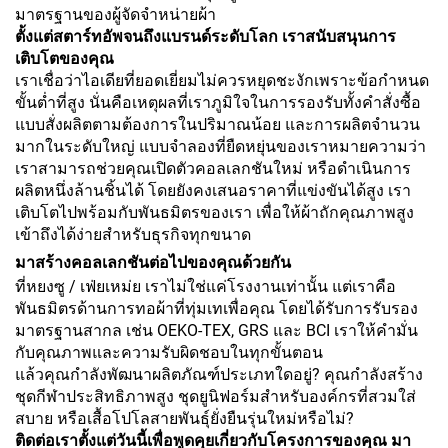
มาตรฐานของผู้จัดจำหน่ายผ้า
ตั้งแต่สตาร์ทอัพจนถึงแบรนด์ระดับโลก เราสนับสนุนการ
เติบโตของคุณ
เราเชื่อว่าไอเดียที่ยอดเยี่ยมไม่ควรหยุดชะงักเพราะข้อกำหนด
ขั้นต่ำที่สูง นั่นคือเหตุผลที่เราภูมิใจในการรองรับทั้งคำสั่งซื้อ
แบบสั่งผลิตตามต้องการในปริมาณน้อย และการผลิตจำนวน
มากในระดับใหญ่ แบบจำลองที่ยืดหยุ่นของเราหมายความว่า
เราสามารถช่วยคุณเปิดตัวคอลเลกชันใหม่ หรือดำเนินการ
ผลิตหนึ่งล้านชิ้นได้ โดยยังคงเสนอราคาที่แข่งขันได้สูง เรา
เติบโตไปพร้อมกับพันธมิตรของเรา เพื่อให้ผ้าถักคุณภาพสูง
เข้าถึงได้ง่ายสำหรับธุรกิจทุกขนาด
มาสร้างคอลเลกชันต่อไปของคุณด้วยกัน
ที่หยงซู / เฟ่ยเหม่ย เราไม่ใช่แค่โรงงานเท่านั้น แต่เราคือ
พันธมิตรด้านการทอผ้าที่ทุ่มเทเพื่อคุณ โดยได้รับการรับรอง
มาตรฐานสากล เช่น OEKO-TEX, GRS และ BCI เราให้คำมั่น
กับคุณภาพและความรับผิดชอบในทุกขั้นตอน
แล้วคุณกำลังพัฒนาผลิตภัณฑ์ประเภทใดอยู่? คุณกำลังสร้าง
ชุดกีฬาประสิทธิภาพสูง ชุดยูนิฟอร์มสำหรับองค์กรที่สวมใส่
สบาย หรือเสื้อโปโลสายพันธุ์ยั่งยืนรุ่นใหม่หรือไม่?
ติดต่อเราตั้งแต่วันนี้เพื่อพูดคุยเกี่ยวกับโครงการของคุณ มา