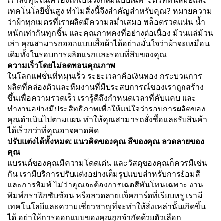
เราลงทุนในเครื่องถักเป็นวงกลมแบบเฉพาะตัวที่ทันสมัยและ
เทคโนโลยีขั้นสูง ทำไมสิ่งนี้จึงสำคัญสำหรับคุณ? หมายความ
ว่าผ้าทุกเมตรที่เราผลิตมีความสม่ำเสมอ พล็อตรวดแน่น น้ำ
หนักเท่ากันทุกชิ้น และคุณภาพคงที่อย่างต่อเนื่อง ม้วนแล่ม้วน
เล่า คุณสามารถออกแบบเสื้อผ้าได้อย่างมั่นใจว่าผ้าจะเหมือน
เดิมทั้งในรอบการผลิตแรกและรอบที่สิบของคุณ
ความเร็วโดยไม่ลดทอนคุณภาพ
ในโลกแฟชั่นที่หมุนเร็ว ระยะเวลาคือเงินทอง กระบวนการ
ผลิตที่คล่องตัวและทีมงานที่มีประสบการณ์ของเราถูกสร้าง
ขึ้นเพื่อความรวดเร็ว เรารู้ดีถึงกำหนดเวลาที่คับแคบ และ
ทำงานอย่างมีประสิทธิภาพเพื่อให้แน่ใจว่ารอบการผลิตของ
คุณดำเนินไปตามแผน ทำให้คุณสามารถสั่งซื้อและรับสินค้า
ได้เร็วกว่าที่คุณอาจคาดคิด
ปรับแต่งได้ทั้งหมด: แนวคิดของคุณ สีของคุณ ลวดลายของ
คุณ
แบรนด์ของคุณมีความโดดเด่น และวัสดุของคุณก็ควรมีเช่น
กัน เรามีบริการปรับแต่งอย่างเต็มรูปแบบสำหรับการย้อมสี
และการพิมพ์ ไม่ว่าคุณจะต้องการเฉดสีพันโทนเฉพาะ งาน
พิมพ์กราฟิกซับซ้อน หรือลวดลายแจ็คการ์ดที่เรียบหรู เรามี
เทคโนโลยีและความเชี่ยวชาญที่จะทำให้สิ่งเหล่านั้นเกิดขึ้น
ได้ อย่าให้การออกแบบของคุณถูกจำกัดด้วยตัวเลือก