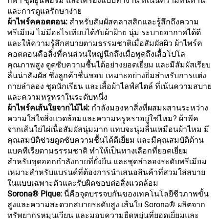
กีฬา ชุดยูนิฟอร์ม และเครื่องแบบทำงาน ที่เน้นความทนทาน
และการดูแลรักษาง่าย
ผ้าไพร์คคอตตอน:
สำหรับสัมผัสคลาสสิกและรู้สึกถึงความ
พรีเมียม ไม่มีอะไรเทียบได้กับผ้าฝ้าย นุ่ม ระบายอากาศได้ดี
และให้ความรู้สึกสบายตามธรรมชาติเมื่อสัมผัสผิว ผ้าไพร์ค
คอตตอนคือสิ่งที่คนส่วนใหญ่นึกถึงเมื่อพูดถึงเสื้อโปโล
คุณภาพสูง ดูดซับความชื้นได้อย่างยอดเยี่ยม และมีสัมผัสเรียบ
ลื่นน่าสัมผัส ซึ่งลูกค้าชื่นชอบ เหมาะอย่างยิ่มสำหรับการแต่ง
กายลำลอง ชุดนักเรียน และเสื้อผ้าไลฟ์สไตล์ ที่เน้นความสบาย
และความหรูหราในระดับหนึ่ง
ผ้าไพร์คเส้นใยจากไม้ไผ่:
กำลังมองหาสิ่งที่ผสมผสานระหว่าง
ความใส่ใจสิ่งแวดล้อมและความหรูหราอยู่ใช่ไหม? ผ้าพีค
จากเส้นใยไผ่เนื้อสัมผัสนุ่มมาก แทบจะนุ่มลื่นเหมือนผ้าไหม มี
คุณสมบัติช่วยดูดซับความชื้นได้ดีเยี่ยม และมีคุณสมบัติต้าน
แบคทีเรียตามธรรมชาติ ทำให้เป็นทางเลือกที่ยอดเยี่ยม
สำหรับชุดออกกำลังกายที่ยั่งยืน และชุดลำลองระดับพรีเมียม
เหมาะสำหรับแบรนด์ที่ต้องการนำเสนอสินค้าที่สวมใส่สบาย
ในแบบเฉพาะตัวและรับผิดชอบต่อสิ่งแวดล้อม
Sorona® Pique:
นี่คือจุดบรรจบกันของเทคโนโลยีชีวภาพขั้น
สูงและความสะดวกสบายระดับสูง เส้นใย Sorona® ผลิตจาก
ทรัพยากรหมุนเวียน และมอบความยืดหยุ่นที่ยอดเยี่ยมและ