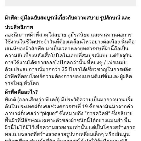
ผ้าพีค: คู่มือฉบับสมบูรณ์เกี่ยวกับความสบาย รูปลักษณ์ และ
ประสิทธิภาพ
ลองนึกภาพผ้าที่สวมใส่สบาย ดูมีรสนิยม และทนทานต่อการ
ใช้งานในชีวิตประจำวันที่ต้องเคลื่อนไหวอย่างต่อเนื่อง นั่นคือ
เสน่ห์ของผ้าถักพีค มาเป็นเวลาหลายทศวรรษที่ผ้านี้ถือเป็น
ความลับเบื้องหลังเสื้อโปโลในแบบที่สมบูรณ์แบบ แต่ปัจจุบัน
การใช้งานได้ขยายออกไปไกลกว่านั้น ที่หยงซู / เฟ่ยเหม่ย
ด้วยประสบการณ์มากกว่า 35 ปี เราได้เชี่ยวชาญในการผลิต
ผ้าพีคที่ตอบโจทย์ความต้องการของแบรนด์แฟชั่นและผู้ผลิต
รายใหญ่ทั่วโลก
ผ้าพีคคืออะไร?
พิเกต์ (ออกเสียงว่า พี-เคย์) มีประวัติความเป็นมายาวนาน เริ่ม
ต้นในประเทศฝรั่งเศสช่วงศตวรรษที่ 19 ชื่อของมันมาจากคำ
ภาษาฝรั่งเศสว่า “piquer” ซึ่งหมายถึง “การควิลท์” ซึ่งอธิบาย
พื้นผิวที่มีลักษณะเฉพาะตัวของผ้าชนิดนี้ได้อย่างแม่นยำ พื้น
ผิวนี้ไม่ได้มีไว้เพื่อความสวยงามเท่านั้น แต่เป็นโครงสร้างการ
ทอแบบฉลาดที่สร้างลวดลายรูปหกเหลี่ยมเล็กๆ หรือเส้นนูน