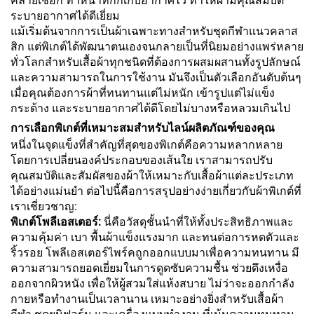
คล้ายเชือก ทำหน้าที่กักเก็บอากาศไว้ ทำให้ผ้ามีคุณสมบัติ
ระบายอากาศได้ดีเยี่ยม
แม้เริ่มต้นจากการเป็นผ้าเฉพาะทางสำหรับชุดกีฬาแนวคลาส
สิก แต่พิเกต์ได้พัฒนาตนเองจนกลายเป็นที่นิยมอย่างแพร่หลาย
ทั่วโลกสำหรับเสื้อผ้าทุกชนิดที่ต้องการผสมผสานทั้งรูปลักษณ์
และความสามารถในการใช้งาน มันจึงเป็นตัวเลือกอันดับต้นๆ
เมื่อคุณต้องการผ้าที่ทนทานแต่ไม่หนัก เข้ารูปแต่ไม่แข็ง
กระด้าง และระบายอากาศได้ดีโดยไม่บางหรือหลวมเกินไป
การเลือกพิเกต์ที่เหมาะสมสำหรับไลน์ผลิตภัณฑ์ของคุณ
หนึ่งในจุดแข็งที่สำคัญที่สุดของพิเกต์คือความหลากหลาย
โดยการเปลี่ยนองค์ประกอบของเส้นใย เราสามารถปรับ
คุณสมบัติและสัมผัสของผ้าให้เหมาะกับเสื้อผ้าแต่ละประเภท
ได้อย่างแม่นยำ ต่อไปนี้คือการสรุปอย่างง่ายเกี่ยวกับผ้าพิเกต์ที่
เราเชี่ยวชาญ:
พิเกต์โพลีเอสเตอร์:
นี่คือวัสดุชั้นนำที่ให้ทั้งประสิทธิภาพและ
ความคุ้มค่า เบา พื้นผ้าแข็งแรงมาก และทนต่อการหดตัวและ
ริ้วรอย โพลีเอสเตอร์ไพร์คถูกออกแบบมาเพื่อความทนทาน มี
ความสามารถยอดเยี่ยมในการดูดซับความชื้น ช่วยดึงเหงื่อ
ออกจากผิวหนัง เพื่อให้ผู้สวมใส่แห้งสบาย ไม่ว่าจะออกกำลัง
กายหรือทำงานเป็นเวลานาน เหมาะอย่างยิ่งสำหรับเสื้อผ้า