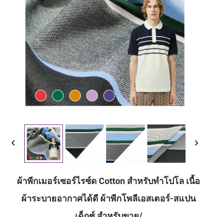
ผ้าพีกเมอร์เซอร์ไรซ์ด Cotton สำหรับทำโปโล เนื้อ
ผ้าระบายอากาศได้ดี ผ้าพีกโพลีเอสเตอร์-สแปน
เด็กซ์ สำหรับขาย/