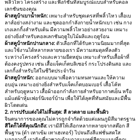
พลิ้วไหว โครงสร้าง และฟังก์ชันที่สมบูรณ์แบบสำหรับคอล
เลกชันของคุณ
ผ้าสคูบ้าเบาน้ำหนัก:
เหมาะสำหรับชุดเดรสที่พลิ้วไหว เสื้อเบ
ลาส์อย่างสง่างาม และชุดออกกำลังกายน้ำหนักเบา เช่น กาง
เกงเลกกิ้งสำหรับเต้น มีความพลิ้วไหวอย่างสวยงาม เหมาะ
อย่างยิ่งสำหรับคอลเลกชันฤดูใบไม้ผลิและฤดูร้อน
ผ้าสคูบ้าหนักปานกลาง:
ตัวเลือกที่ได้รับความนิยมมากที่สุด
และใช้งานได้หลากหลายของเรา มีความสมดุลที่ลงตัว
ระหว่างโครงสร้างและความยืดหยุ่น เหมาะสำหรับเสื้อผ้าที่
ต้องคงรูปทรง เช่น เสื้อแจ็คเก็ตบลิเซอร์ กระโปรงดินสอ และ
เลกกิ้งสำหรับใส่ในชีวิตประจำวัน
ผ้าสคูบ้าหนัก:
ออกแบบมาเพื่อความทนทานและให้ความ
อบอุ่น เหมาะอย่างยิ่งสำหรับแจ็คเก็ตบอมเบอร์ เสื้อโค้ท
สำหรับฤดูหนาว เสื้อผ้าออกกำลังกายสำหรับอากาศเย็น หรือ
แม้แต่ผ้าหุ้มเฟอร์นิเจอร์บ้าน เพื่อให้ได้ลุคที่ทันสมัยและมีพื้น
ผิวโดดเด่น
2. การปรับแต่งได้ไม่สิ้นสุด: สี ลวดลาย และพื้นผิว
จินตนาการของคุณไม่ควรถูกจำกัดด้วยแค่แผนภูมิสีมาตรฐาน
สีใดก็ได้ที่คุณนึกถึง:
เรามีสีให้เลือกหลากหลายจากสต๊อก สี
พื้นฐาน (ดำ เทาเข้ม เทาเฮเทอร์) ไปจนถึงสีแฟชั่นสดใส
นอกจากนี้ เรายังเชี่ยวชาญด้านการแมทช์สีตามแบบที่คุณ