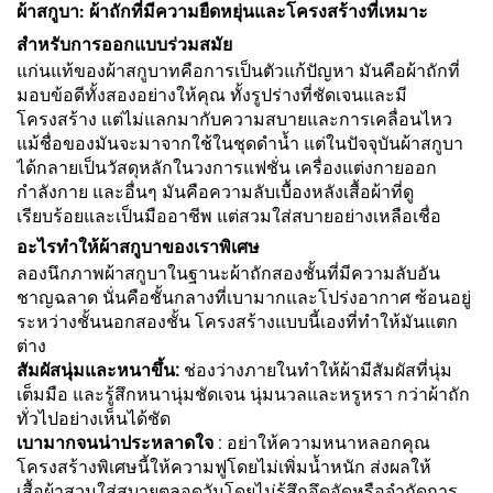
ผ้าสกูบา: ผ้าถักที่มีความยืดหยุ่นและโครงสร้างที่เหมาะ
สำหรับการออกแบบร่วมสมัย
แก่นแท้ของผ้าสกูบาทคือการเป็นตัวแก้ปัญหา มันคือผ้าถักที่
มอบข้อดีทั้งสองอย่างให้คุณ ทั้งรูปร่างที่ชัดเจนและมี
โครงสร้าง แต่ไม่แลกมากับความสบายและการเคลื่อนไหว
แม้ชื่อของมันจะมาจากใช้ในชุดดำน้ำ แต่ในปัจจุบันผ้าสกูบา
ได้กลายเป็นวัสดุหลักในวงการแฟชั่น เครื่องแต่งกายออก
กำลังกาย และอื่นๆ มันคือความลับเบื้องหลังเสื้อผ้าที่ดู
เรียบร้อยและเป็นมืออาชีพ แต่สวมใส่สบายอย่างเหลือเชื่อ
อะไรทำให้ผ้าสกูบาของเราพิเศษ
ลองนึกภาพผ้าสกูบาในฐานะผ้าถักสองชั้นที่มีความลับอัน
ชาญฉลาด นั่นคือชั้นกลางที่เบามากและโปร่งอากาศ ซ้อนอยู่
ระหว่างชั้นนอกสองชั้น โครงสร้างแบบนี้เองที่ทำให้มันแตก
ต่าง
สัมผัสนุ่มและหนาขึ้น:
ช่องว่างภายในทำให้ผ้ามีสัมผัสที่นุ่ม
เต็มมือ และรู้สึกหนานุ่มชัดเจน นุ่มนวลและหรูหรา กว่าผ้าถัก
ทั่วไปอย่างเห็นได้ชัด
เบามากจนน่าประหลาดใจ
: อย่าให้ความหนาหลอกคุณ
โครงสร้างพิเศษนี้ให้ความฟูโดยไม่เพิ่มน้ำหนัก ส่งผลให้
เสื้อผ้าสวมใส่สบายตลอดวันโดยไม่รู้สึกอึดอัดหรือจำกัดการ