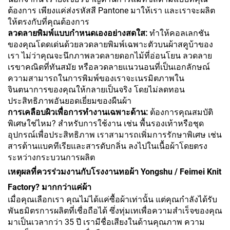
ต้องการ เพียงแค่ส่งรหัสสี Pantone มาให้เรา และเราจะผลิต
ให้ตรงกับที่คุณต้องการ
ลวดลายพิมพ์แบบกำหนดเองอย่างสดใส:
ทำให้คอลเลกชัน
ของคุณโดดเด่นด้วยลวดลายพิมพ์เฉพาะตัวบนผ้าสคูบ้าของ
เรา ไม่ว่าคุณจะนึกภาพลวดลายดอกไม้ที่อ่อนโยน ลวดลาย
เรขาคณิตที่ทันสมัย หรือลวดลายแนวนอนที่เป็นเอกลักษณ์
ความสามารถในการพิมพ์ของเราจะเนรมิตภาพใน
จินตนาการของคุณให้กลายเป็นจริง โดยไม่ลดทอน
ประสิทธิภาพอันยอดเยี่ยมของผืนผ้า
การเคลือบผิวเพื่อการทำงานเฉพาะด้าน:
ต้องการคุณสมบัติ
พิเศษใช่ไหม? สำหรับการใช้งาน เช่น พื้นรองเท้าหรือชุด
อุปกรณ์เพื่อประสิทธิภาพ เราสามารถเพิ่มการรักษาพิเศษ เช่น
สารต้านแบคทีเรียและสารดับกลิ่น ลงไปในเนื้อผ้าโดยตรง
ระหว่างกระบวนการผลิต
เหตุผลที่ควรร่วมงานกับโรงงานทอผ้า Yongshu / Feimei Knit
Factory? มากกว่าแค่ผ้า
เมื่อคุณเลือกเรา คุณไม่ได้แค่ซื้อผ้าเท่านั้น แต่คุณกำลังได้รับ
พันธมิตรการผลิตที่เชื่อถือได้ ซึ่งทุ่มเทเพื่อความสำเร็จของคุณ
มาเป็นเวลากว่า 35 ปี เรามีชื่อเสียงในด้านคุณภาพ ความ