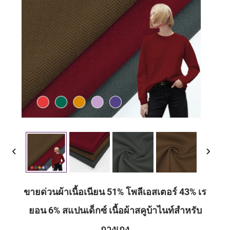
ขายด่วนผ้าเนื้อเนียน 51% โพลีเอสเตอร์ 43% เร
ยอน 6% สแปนเด็กซ์ เนื้อผ้าสคูบ้าไนท์สำหรับ
กางเกง