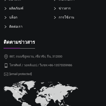
ผลิตภัณฑ์
ข่าวสาร
บล็อก
การใช้งาน
ติดต่อเรา
ติดตามข่าวสาร
887, ถนนซีฮูหยวน, เซี่ยวซิง, จีน, 312000
โทรศัพท์ / วอทส์แอป / วีแชท:
+86-13575559986
[email protected]