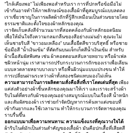
"ใกล้เคียงพอ" ไม่เพียงพอสำหรับเรา การที่ปกหรือข้อมือไม่
เข้ากันอาจทำให้ภาพลักษณ์ของเสื้อผ้าที่ดูสมบูรณ์แบบลดลง
เราเชี่ยวชาญในการผลิตผ้าถักที่รู้สึกเหมือนเป็นส่วนขยายโดย
ธรรมชาติและตั้งใจของผ้าหลักของคุณ
เราจัดเก็บคลังสีจำนวนมากที่สอดคล้องกับผ้าหลักยอดนิยม
เพื่อให้มั่นใจถึงความกลมกลืนของสีอย่างแม่นยำ คุณจะไม่
เห็นชายริบสี "ขาวอมเหลือง" บนเสื้อยืดสีขาวบริสุทธิ์ หรือชาย
ข้อมือสี "น้ำเงินเข้ม" ที่ตัดกันบนแจ็กเก็ตสีน้ำเงินเข้ม สำหรับ
ผ้าเนื้อสัมผัสพิเศษ เช่น ผ้าคอตตอนสลับลายหยาบ หรือผ้าเฟล
ซผิวหน้านุ่ม เราสามารถปรับกระบวนการถักของเราเพื่อเลียน
แบบลวดลายหยาบบางเบา หรือพื้นผิวนุ่มแบบแปรงขน ทำให้
การเปลี่ยนผ่านระหว่างผ้าทั้งสองชนิดแทบมองไม่เห็น
ความสามารถในการผลิตตามสั่งคือสิ่งที่เราโดดเด่นที่สุด
เพียง
แค่ส่งตัวอย่างผ้าชิ้นหลักของคุณมาให้เรา และเราจะสร้างผ้า
ริบไนต์ที่ตรงกับผ้าของคุณอย่างสมบูรณ์แบบในเรื่องสี น้ำหนัก
และสัมผัสของผ้า เราช่วยกำจัดปัญหาการค้นหาแต่งขอบที่
เข้ากันยากและใช้เวลานาน ทำให้กระบวนการจัดหาของคุณ
ราบรื่นขึ้น
ออกแบบมาเพื่อความทนทาน: ความแข็งแรงที่คุณวางใจได้
ผ้าริบไนต์มักเป็นส่วนสำคัญของเสื้อผ้า มันคือปกเสื้อที่เสียดสี