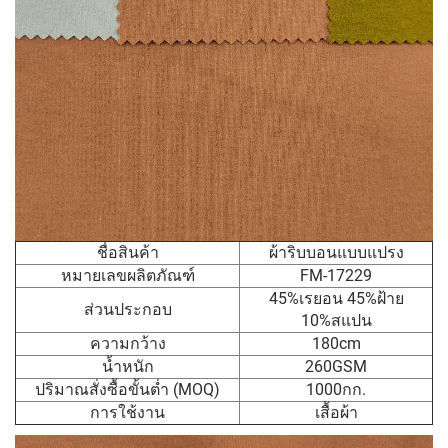
ชื่อสินค้า
ผ้าริบบอนแบบแปรง
หมายเลขผลิตภัณฑ์
FM-17229
45%เรยอน 45%ฝ้าย
ส่วนประกอบ
10%สแปน
ความกว้าง
180cm
น้ำหนัก
260GSM
ปริมาณสั่งซื้อขั้นต่ำ (MOQ)
1000กก.
การใช้งาน
เสื้อผ้า