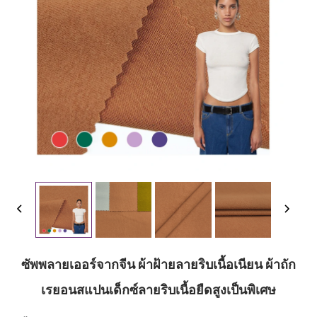
ซัพพลายเออร์จากจีน ผ้าฝ้ายลายริบเนื้อเนียน ผ้าถัก
เรยอนสแปนเด็กซ์ลายริบเนื้อยืดสูงเป็นพิเศษ