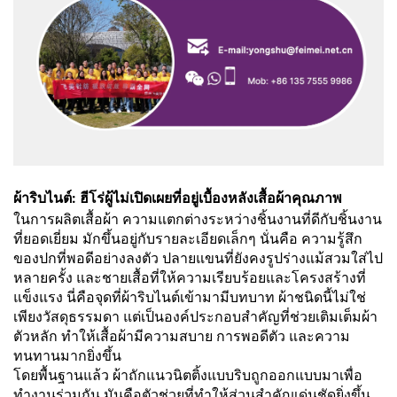
ผ้าริบไนต์: ฮีโร่ผู้ไม่เปิดเผยที่อยู่เบื้องหลังเสื้อผ้าคุณภาพ
ในการผลิตเสื้อผ้า ความแตกต่างระหว่างชิ้นงานที่ดีกับชิ้นงาน
ที่ยอดเยี่ยม มักขึ้นอยู่กับรายละเอียดเล็กๆ นั่นคือ ความรู้สึก
ของปกที่พอดีอย่างลงตัว ปลายแขนที่ยังคงรูปร่างแม้สวมใส่ไป
หลายครั้ง และชายเสื้อที่ให้ความเรียบร้อยและโครงสร้างที่
แข็งแรง นี่คือจุดที่ผ้าริบไนต์เข้ามามีบทบาท ผ้าชนิดนี้ไม่ใช่
เพียงวัสดุธรรมดา แต่เป็นองค์ประกอบสำคัญที่ช่วยเติมเต็มผ้า
ตัวหลัก ทำให้เสื้อผ้ามีความสบาย การพอดีตัว และความ
ทนทานมากยิ่งขึ้น
โดยพื้นฐานแล้ว ผ้าถักแนวนิตติ้งแบบริบถูกออกแบบมาเพื่อ
ทำงานร่วมกัน มันคือตัวช่วยที่ทำให้ส่วนสำคัญเด่นชัดยิ่งขึ้น