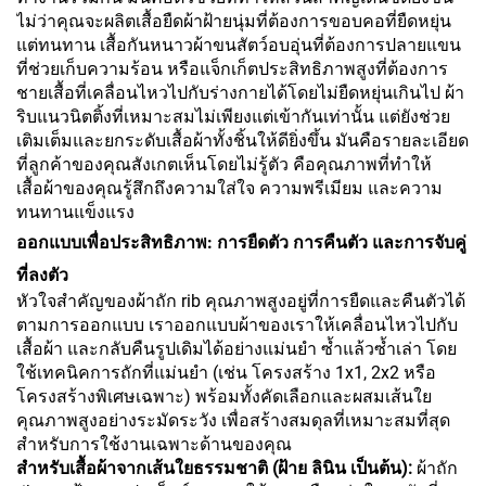
ไม่ว่าคุณจะผลิตเสื้อยืดผ้าฝ้ายนุ่มที่ต้องการขอบคอที่ยืดหยุ่น
แต่ทนทาน เสื้อกันหนาวผ้าขนสัตว์อบอุ่นที่ต้องการปลายแขน
ที่ช่วยเก็บความร้อน หรือแจ็กเก็ตประสิทธิภาพสูงที่ต้องการ
ชายเสื้อที่เคลื่อนไหวไปกับร่างกายได้โดยไม่ยืดหยุ่นเกินไป ผ้า
ริบแนวนิตติ้งที่เหมาะสมไม่เพียงแต่เข้ากันเท่านั้น แต่ยังช่วย
เติมเต็มและยกระดับเสื้อผ้าทั้งชิ้นให้ดียิ่งขึ้น มันคือรายละเอียด
ที่ลูกค้าของคุณสังเกตเห็นโดยไม่รู้ตัว คือคุณภาพที่ทำให้
เสื้อผ้าของคุณรู้สึกถึงความใส่ใจ ความพรีเมียม และความ
ทนทานแข็งแรง
ออกแบบเพื่อประสิทธิภาพ: การยืดตัว การคืนตัว และการจับคู่
ที่ลงตัว
หัวใจสำคัญของผ้าถัก rib คุณภาพสูงอยู่ที่การยืดและคืนตัวได้
ตามการออกแบบ เราออกแบบผ้าของเราให้เคลื่อนไหวไปกับ
เสื้อผ้า และกลับคืนรูปเดิมได้อย่างแม่นยำ ซ้ำแล้วซ้ำเล่า โดย
ใช้เทคนิคการถักที่แม่นยำ (เช่น โครงสร้าง 1x1, 2x2 หรือ
โครงสร้างพิเศษเฉพาะ) พร้อมทั้งคัดเลือกและผสมเส้นใย
คุณภาพสูงอย่างระมัดระวัง เพื่อสร้างสมดุลที่เหมาะสมที่สุด
สำหรับการใช้งานเฉพาะด้านของคุณ
สำหรับเสื้อผ้าจากเส้นใยธรรมชาติ (ฝ้าย ลินิน เป็นต้น):
ผ้าถัก