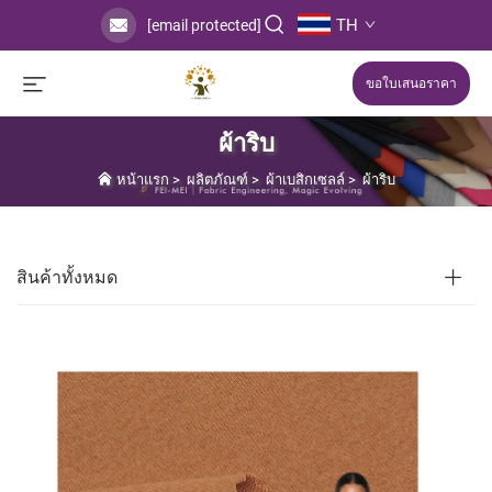
TH
[email protected]
ขอใบเสนอราคา
ผ้าริบ
หน้าแรก
>
ผลิตภัณฑ์
>
ผ้าเบสิกเซลล์
>
ผ้าริบ
สินค้าทั้งหมด