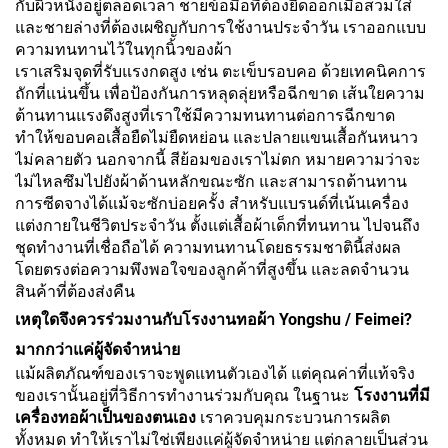
กับผิวหนังอยู่ตลอดเวลา ชายข้อมือที่ต้องยืดออกเมื่อสวมใส่
และชายล่างที่ต้องเผชิญกับการใช้งานประจำวัน เราออกแบบ
ความทนทานไว้ในทุกนิ้วของผ้า
เราเสริมจุดที่รับแรงกดสูง เช่น ตะเข็บรอบคอ ด้วยเทคนิคการ
ถักที่แน่นขึ้น เพื่อป้องกันการหลุดลุ่ยหรือฉีกขาด เส้นใยความ
ต้านทานแรงดึงสูงที่เราใช้มีความทนทานต่อการฉีกขาด
ทำให้ขอบคอเสื้อยืดไม่ยืดหย่อน และปลายแขนเสื้อกันหนาว
ไม่คลายตัว นอกจากนี้ สีย้อมของเราไม่ตก หมายความว่าจะ
ไม่ไหลซึมไปยังผ้าด้านหลักขณะซัก และสามารถต้านทาน
การซีดจางได้แม้จะซักบ่อยครั้ง สำหรับแบรนด์ที่เน้นเครื่อง
แต่งกายในชีวิตประจำวัน ตั้งแต่เสื้อผ้าเด็กที่ทนทาน ไปจนถึง
ชุดทำงานที่เชื่อถือได้ ความทนทานโดยธรรมชาตินี้ส่งผล
โดยตรงต่อความพึงพอใจของลูกค้าที่สูงขึ้น และลดจำนวน
สินค้าที่ต้องส่งคืน
เหตุใดจึงควรร่วมงานกับโรงงานทอผ้า Yongshu / Feimei?
มากกว่าแค่ผู้จัดจำหน่าย
แม้ผลิตภัณฑ์ของเราจะพูดแทนตัวเองได้ แต่คุณค่าที่แท้จริง
ของเรานั้นอยู่ที่วิธีการทำงานร่วมกับคุณ ในฐานะ
โรงงานที่มี
เครื่องทอผ้าเป็นของตนเอง
เราควบคุมกระบวนการผลิต
ทั้งหมด ทำให้เราไม่ใช่เพียงแค่ผู้จัดจำหน่าย แต่กลายเป็นส่วน