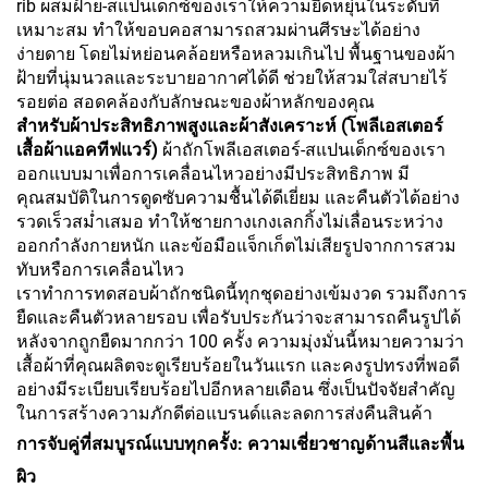
rib ผสมฝ้าย-สแปนเด็กซ์ของเราให้ความยืดหยุ่นในระดับที่
เหมาะสม ทำให้ขอบคอสามารถสวมผ่านศีรษะได้อย่าง
ง่ายดาย โดยไม่หย่อนคล้อยหรือหลวมเกินไป พื้นฐานของผ้า
ฝ้ายที่นุ่มนวลและระบายอากาศได้ดี ช่วยให้สวมใส่สบายไร้
รอยต่อ สอดคล้องกับลักษณะของผ้าหลักของคุณ
สำหรับผ้าประสิทธิภาพสูงและผ้าสังเคราะห์ (โพลีเอสเตอร์
เสื้อผ้าแอคทีฟแวร์)
ผ้าถักโพลีเอสเตอร์-สแปนเด็กซ์ของเรา
ออกแบบมาเพื่อการเคลื่อนไหวอย่างมีประสิทธิภาพ มี
คุณสมบัติในการดูดซับความชื้นได้ดีเยี่ยม และคืนตัวได้อย่าง
รวดเร็วสม่ำเสมอ ทำให้ชายกางเกงเลกกิ้งไม่เลื่อนระหว่าง
ออกกำลังกายหนัก และข้อมือแจ็กเก็ตไม่เสียรูปจากการสวม
ทับหรือการเคลื่อนไหว
เราทำการทดสอบผ้าถักชนิดนี้ทุกชุดอย่างเข้มงวด รวมถึงการ
ยืดและคืนตัวหลายรอบ เพื่อรับประกันว่าจะสามารถคืนรูปได้
หลังจากถูกยืดมากกว่า 100 ครั้ง ความมุ่งมั่นนี้หมายความว่า
เสื้อผ้าที่คุณผลิตจะดูเรียบร้อยในวันแรก และคงรูปทรงที่พอดี
อย่างมีระเบียบเรียบร้อยไปอีกหลายเดือน ซึ่งเป็นปัจจัยสำคัญ
ในการสร้างความภักดีต่อแบรนด์และลดการส่งคืนสินค้า
การจับคู่ที่สมบูรณ์แบบทุกครั้ง: ความเชี่ยวชาญด้านสีและพื้น
ผิว