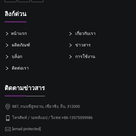
ลิงก์ด่วน
หน้าแรก
เกี่ยวกับเรา
ผลิตภัณฑ์
ข่าวสาร
บล็อก
การใช้งาน
ติดต่อเรา
ติดตามข่าวสาร
887, ถนนซีฮูหยวน, เซี่ยวซิง, จีน, 312000
โทรศัพท์ / วอทส์แอป / วีแชท:
+86-13575559986
[email protected]