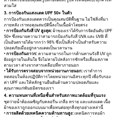
สวมใส่
3. การป้องกันแสงแดด UPF 50+ ในตัว
การป้องกันแสงแดดควรเป็นคุณสมบัติพื้นฐาน ไม่ใช่สิ่งที่มา
ภายหลัง เราทอคุณสมบัตินี้ลงในเนื้อผ้าโดยตรง
• การป้องกันรังสี UV สูงสุด:
ผ้าของเราได้รับการจัดอันดับ UPF
50+ ซึ่งหมายความว่าสามารถป้องกันรังสี UVA และ UVB ที่
เป็นอันตรายได้มากกว่า 98% ซึ่งเป็นสิ่งจำเป็นสำหรับความ
ปลอดภัยเมื่ออยู่กลางแดดเป็นเวลานาน
• การป้องกันถาวร:
ความสามารถในการต้านทานรังสี UV ถูก
ฝังอยู่ภายในเส้นใย จึงไม่หายไปหลังการซักหรือเสื่อมสภาพ
ตามเวลา ต่างจากสารเคลือบที่ทาภายนอก
• ได้รับการตรวจสอบจากหน่วยงานภายนอก:
เราทำการ
ทดสอบในห้องปฏิบัติการโดยหน่วยงานอิสระทุกปี เพื่อรับรอง
ค่า UPF และให้หลักฐานยืนยันด้านความปลอดภัยและ
คุณภาพแก่พันธมิตรของเรา
4. ความทนทานที่เหนือชั้นสำหรับสภาพแวดล้อมที่รุนแรง
ชุดว่ายน้ำต้องเผชิญกับคลอรีน เกลือ ทราย และแสงแดด เนื้อ
ผ้าของเราถูกออกแบบมาเพื่อทนต่อทุกสิ่งทุกอย่างเหล่านี้
• การผลิตด้วยเทคนิคความต้านทานสูง:
เทคนิคการทอผ้า