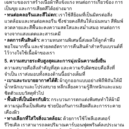
เฉพาะของเราสร้างเนื้อผ้าที่แข็งแรง ทนต่อการเกี่ยวข้อง การ
เป็นขุย และการเสียดสีได้อย่างมาก
• ทนต่อคลอรีนและสีไม่ตก:
เราใช้สีย้อมที่เป็นมิตรต่อสิ่ง
แวดล้อมและทนต่อคลอรีน ซึ่งช่วยคงสีสันให้แน่นหนา สีพิมพ์
ลวดลายและสีพื้นจะคงความสดใสและสม่ำเสมอ ทนต่อการ
จางจากแสงแดดและสารเคมี
• ลดการคืนสินค้า:
ความทนทานพิเศษนี้ส่งผลให้ลูกค้าพึง
พอใจมากขึ้น และช่วยลดอัตราการคืนสินค้าสำหรับแบรนด์ที่
ไว้วางใจใช้เนื้อผ้าของเรา
5. ความสบายระดับสูงสุดและการมุ่งเน้นความยั่งยืน
ความสบายคือสิ่งสำคัญที่สุด และความรับผิดชอบคือสิ่งที่
จำเป็น เราส่งมอบทั้งสองด้านนี้อย่างเต็มที่
• เบาและระบายอากาศได้ดี:
ผ้าถูกออกแบบอย่างพิถีพิถันให้มี
น้ำหนักเบาและโปร่งสบาย หลีกเลี่ยงความรู้สึกหนักและแนบ
ชิดตัวแบบวัสดุทั่วไป
• พื้นผิวที่เป็นมิตรกับผิว:
กระบวนการตกแต่งพิเศษทำให้ผ้ามี
ความนุ่มลื่นเป็นพิเศษ ช่วยป้องกันการเสียดสีและการระคาย
เคืองผิว
• ทางเลือกที่ใส่ใจสิ่งแวดล้อม:
ด้วยการใช้โพลีเอสเตอร์
รีไซเคิล เราสามารถลดปริมาณคาร์บอนฟุตพรินต์ลงประมาณ