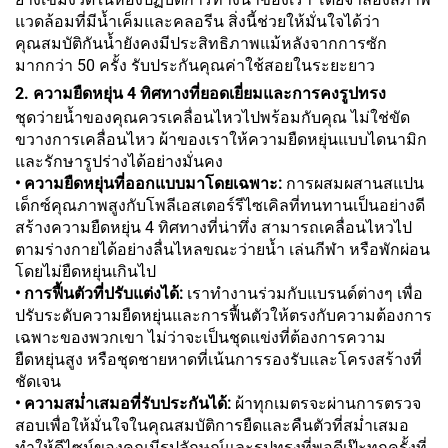
แวดล้อมที่มีน้ำเค็มและคลอรีน สิ่งนี้ช่วยให้มั่นใจได้ว่า
คุณสมบัติกันน้ำยังคงมีประสิทธิภาพแม้หลังจากการซัก
มากกว่า 50 ครั้ง รับประกันคุณค่าใช้สอยในระยะยาว
2. ความยืดหยุ่น 4 ทิศทางที่ยอดเยี่ยมและการคงรูปทรง
ชุดว่ายน้ำของคุณควรเคลื่อนไหวไปพร้อมกับคุณ ไม่ใช่ขัด
ขวางการเคลื่อนไหว ผ้าของเราให้ความยืดหยุ่นแบบไดนามิก
และรักษารูปร่างได้อย่างมั่นคง
• ความยืดหยุ่นที่ออกแบบมาโดยเฉพาะ:
การผสมผสานสแปน
เด็กซ์คุณภาพสูงกับโพลีเอสเตอร์รีไซเคิลที่ทนทานเป็นอย่างดี
สร้างความยืดหยุ่น 4 ทิศทางที่น่าทึ่ง สามารถเคลื่อนไหวไป
ตามร่างกายได้อย่างลื่นไหลขณะว่ายน้ำ เล่นกีฬา หรือพักผ่อน
โดยไม่ยืดหยุ่นเกินไป
• การฟื้นตัวที่ปรับแต่งได้:
เราทำงานร่วมกับแบรนด์ต่างๆ เพื่อ
ปรับระดับความยืดหยุ่นและการฟื้นตัวให้ตรงกับความต้องการ
เฉพาะของพวกเขา ไม่ว่าจะเป็นชุดแข่งที่ต้องการความ
ยืดหยุ่นสูง หรือชุดชายหาดที่เน้นการรองรับและโครงสร้างที่
ชัดเจน
• ความสม่ำเสมอที่รับประกันได้:
ผ้าทุกเมตรจะผ่านการตรวจ
สอบเพื่อให้มั่นใจในคุณสมบัติการยืดและคืนตัวที่สม่ำเสมอ
ทำให้ดีไซน์ของคุณมีรูปลักษณ์และรูปทรงที่พอดีเป๊ะทุกครั้งที่