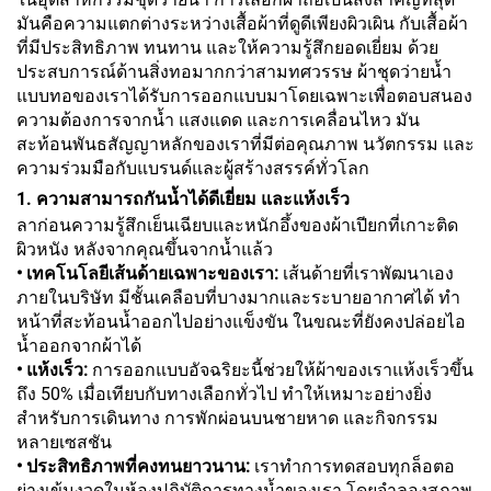
มันคือความแตกต่างระหว่างเสื้อผ้าที่ดูดีเพียงผิวเผิน กับเสื้อผ้า
ที่มีประสิทธิภาพ ทนทาน และให้ความรู้สึกยอดเยี่ยม ด้วย
ประสบการณ์ด้านสิ่งทอมากกว่าสามทศวรรษ ผ้าชุดว่ายน้ำ
แบบทอของเราได้รับการออกแบบมาโดยเฉพาะเพื่อตอบสนอง
ความต้องการจากน้ำ แสงแดด และการเคลื่อนไหว มัน
สะท้อนพันธสัญญาหลักของเราที่มีต่อคุณภาพ นวัตกรรม และ
ความร่วมมือกับแบรนด์และผู้สร้างสรรค์ทั่วโลก
1. ความสามารถกันน้ำได้ดีเยี่ยม และแห้งเร็ว
ลาก่อนความรู้สึกเย็นเฉียบและหนักอึ้งของผ้าเปียกที่เกาะติด
ผิวหนัง หลังจากคุณขึ้นจากน้ำแล้ว
• เทคโนโลยีเส้นด้ายเฉพาะของเรา:
เส้นด้ายที่เราพัฒนาเอง
ภายในบริษัท มีชั้นเคลือบที่บางมากและระบายอากาศได้ ทำ
หน้าที่สะท้อนน้ำออกไปอย่างแข็งขัน ในขณะที่ยังคงปล่อยไอ
น้ำออกจากผ้าได้
• แห้งเร็ว:
การออกแบบอัจฉริยะนี้ช่วยให้ผ้าของเราแห้งเร็วขึ้น
ถึง 50% เมื่อเทียบกับทางเลือกทั่วไป ทำให้เหมาะอย่างยิ่ง
สำหรับการเดินทาง การพักผ่อนบนชายหาด และกิจกรรม
หลายเซสชัน
• ประสิทธิภาพที่คงทนยาวนาน:
เราทำการทดสอบทุกล็อตอ
ย่างเข้มงวดในห้องปฏิบัติการทางน้ำของเรา โดยจำลองสภาพ