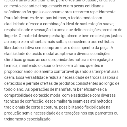
tecido transita perfeitamente para o vestuário casual, onde seu
caimento elegante e toque macio criam peças cotidianas
sofisticadas às quais os consumidores recorrem repetidamente.
Para fabricantes de roupas íntimas, o tecido modal com
elasticidade oferece a combinação ideal de sustentação suave,
respirabilidade e sensação luxuosa que define coleções premium de
lingerie. O material desempenha igualmente bem em designs justos
ao corpo e em silhuetas mais soltas, concedendo aos estilistas
liberdade criativa sem comprometer o desempenho da peça. A
elasticidade do tecido modal adapta-se a diversas condições
climáticas graças às suas propriedades naturais de regulação
térmica, mantendo o usuário fresco em climas quentes e
proporcionando isolamento confortável quando as temperaturas
caem. Essa versatilidade reduz a necessidade de trocas sazonais
de tecidos e permite ofertas de produtos consistentes ao longo de
todo o ano. As operações de manufatura beneficiam-se da
compatibilidade do tecido modal com elasticidade com diversas
técnicas de confecção, desde malharia seamless até métodos
tradicionais de corte e costura, possibilitando flexibilidade na
produção sem a necessidade de alterações nos equipamentos ou
treinamento especializado.