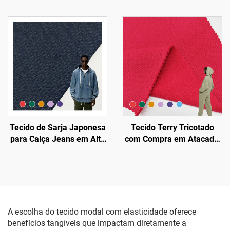
Roma Elástico de Algodão
Poliéster Interlock Cey
Poliéster Spandex 350
Tecido Jersey Zurich para
GSM para Calças/
Preço de Roupas
Esportivas
Tecido de Sarja Japonesa
Tecido Terry Tricotado
para Calça Jeans em Alta
com Compra em Atacado,
Demanda, Tecido Malha
Tecido Fleece Sólido em
100% Algodão Indigo Terry
Algodão 100% para
Tecido/
Moletons com Capuz
A escolha do tecido modal com elasticidade oferece
benefícios tangíveis que impactam diretamente a