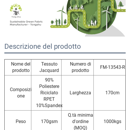
Descrizione del prodotto
Nome del
Tessuto
Numero di
FM-13543-R
prodotto
Jacquard
prodotto
90%
Poliestere
Composizi
Riciclato
Larghezza
170cm
one
RPET
10%Spandex
Q.tà minima
Peso
170gsm
d'ordine
1000kgs
(MOQ)