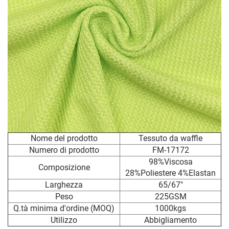
Nome del prodotto
Tessuto da waffle
Numero di prodotto
FM-17172
98%Viscosa
Composizione
28%Poliestere 4%Elastan
Larghezza
65/67"
Peso
225GSM
Q.tà minima d'ordine (MOQ)
1000kgs
Utilizzo
Abbigliamento