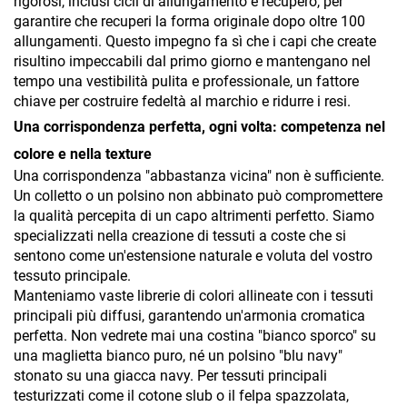
rigorosi, inclusi cicli di allungamento e recupero, per
garantire che recuperi la forma originale dopo oltre 100
allungamenti. Questo impegno fa sì che i capi che create
risultino impeccabili dal primo giorno e mantengano nel
tempo una vestibilità pulita e professionale, un fattore
chiave per costruire fedeltà al marchio e ridurre i resi.
Una corrispondenza perfetta, ogni volta: competenza nel
colore e nella texture
Una corrispondenza "abbastanza vicina" non è sufficiente.
Un colletto o un polsino non abbinato può compromettere
la qualità percepita di un capo altrimenti perfetto. Siamo
specializzati nella creazione di tessuti a coste che si
sentono come un'estensione naturale e voluta del vostro
tessuto principale.
Manteniamo vaste librerie di colori allineate con i tessuti
principali più diffusi, garantendo un'armonia cromatica
perfetta. Non vedrete mai una costina "bianco sporco" su
una maglietta bianco puro, né un polsino "blu navy"
stonato su una giacca navy. Per tessuti principali
testurizzati come il cotone slub o il felpa spazzolata,