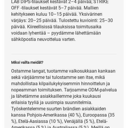
LAB DIPS-tilaukset kestävät 2–4 päivää; STRIKE
OFF -tilaukset kestävät 5–7 päivää. Mallien
kehitykseen kuluu 10–15 päivää. Yksivärinen
värjäys: 20–25 päivää. Tulostettu kuviointi: 25–30
päivää. Kiireellisissä tilauksissa toimitusaika
voidaan lyhentää – pyydämme lähettämään
sähköpostia neuvottelua varten.
Miksi valita meidät?
Ostamme langat, tuotamme valkosukkaan kankaan
sekä värjäämme tai tulostamme sen itse, mikä
mahdollistaa kilpailukykyisemmin hinnoittelun ja
nopeamman toimituksen. Tarjoamme ODM-palvelua
ja lähetämme asiakkaillemme joka kuukausi
erilaisia tyyliä ja uusimpia suunnitelmia.
Työskentelemme suurten brändien asiakkaiden
kanssa Pohjois-Amerikassa (40 %), Euroopassa (35
%), Etelä-Aasiassa (10 %), Venäjällä (5 %), Etelä-
Amerikassa (5 %) ja Australiassa (5 %). Meillä on