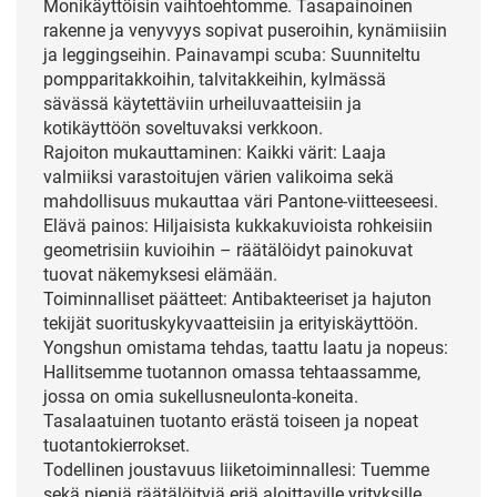
Monikäyttöisin vaihtoehtomme. Tasapainoinen
rakenne ja venyvyys sopivat puseroihin, kynämiisiin
ja leggingseihin. Painavampi scuba: Suunniteltu
pompparitakkoihin, talvitakkeihin, kylmässä
sävässä käytettäviin urheiluvaatteisiin ja
kotikäyttöön soveltuvaksi verkkoon.
Rajoiton mukauttaminen: Kaikki värit: Laaja
valmiiksi varastoitujen värien valikoima sekä
mahdollisuus mukauttaa väri Pantone-viitteeseesi.
Elävä painos: Hiljaisista kukkakuvioista rohkeisiin
geometrisiin kuvioihin – räätälöidyt painokuvat
tuovat näkemyksesi elämään.
Toiminnalliset päätteet: Antibakteeriset ja hajuton
tekijät suorituskykyvaatteisiin ja erityiskäyttöön.
Yongshun omistama tehdas, taattu laatu ja nopeus:
Hallitsemme tuotannon omassa tehtaassamme,
jossa on omia sukellusneulonta-koneita.
Tasalaatuinen tuotanto erästä toiseen ja nopeat
tuotantokierrokset.
Todellinen joustavuus liiketoiminnallesi: Tuemme
sekä pieniä räätälöityjä eriä aloittaville yrityksille