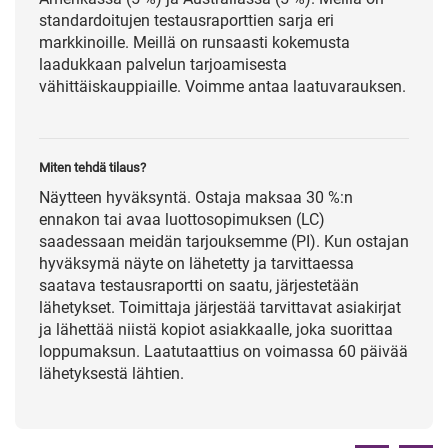
standardoitujen testausraporttien sarja eri
markkinoille. Meillä on runsaasti kokemusta
laadukkaan palvelun tarjoamisesta
vähittäiskauppiaille. Voimme antaa laatuvarauksen.
Miten tehdä tilaus?
Näytteen hyväksyntä. Ostaja maksaa 30 %:n
ennakon tai avaa luottosopimuksen (LC)
saadessaan meidän tarjouksemme (PI). Kun ostajan
hyväksymä näyte on lähetetty ja tarvittaessa
saatava testausraportti on saatu, järjestetään
lähetykset. Toimittaja järjestää tarvittavat asiakirjat
ja lähettää niistä kopiot asiakkaalle, joka suorittaa
loppumaksun. Laatutaattius on voimassa 60 päivää
lähetyksestä lähtien.