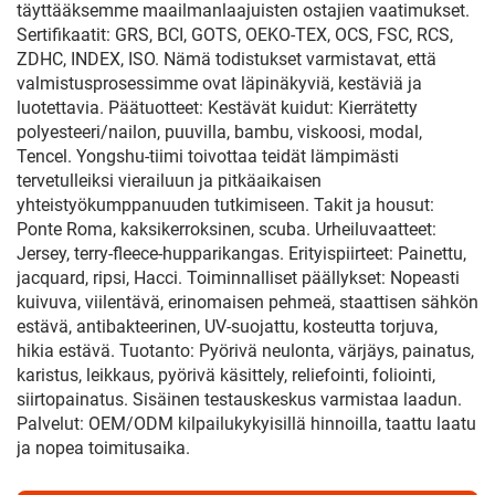
täyttääksemme maailmanlaajuisten ostajien vaatimukset.
Sertifikaatit: GRS, BCI, GOTS, OEKO-TEX, OCS, FSC, RCS,
ZDHC, INDEX, ISO. Nämä todistukset varmistavat, että
valmistusprosessimme ovat läpinäkyviä, kestäviä ja
luotettavia. Päätuotteet: Kestävät kuidut: Kierrätetty
polyesteeri/nailon, puuvilla, bambu, viskoosi, modal,
Tencel. Yongshu-tiimi toivottaa teidät lämpimästi
tervetulleiksi vierailuun ja pitkäaikaisen
yhteistyökumppanuuden tutkimiseen. Takit ja housut:
Ponte Roma, kaksikerroksinen, scuba. Urheiluvaatteet:
Jersey, terry-fleece-hupparikangas. Erityispiirteet: Painettu,
jacquard, ripsi, Hacci. Toiminnalliset päällykset: Nopeasti
kuivuva, viilentävä, erinomaisen pehmeä, staattisen sähkön
estävä, antibakteerinen, UV-suojattu, kosteutta torjuva,
hikia estävä. Tuotanto: Pyörivä neulonta, värjäys, painatus,
karistus, leikkaus, pyörivä käsittely, reliefointi, foliointi,
siirtopainatus. Sisäinen testauskeskus varmistaa laadun.
Palvelut: OEM/ODM kilpailukykyisillä hinnoilla, taattu laatu
ja nopea toimitusaika.