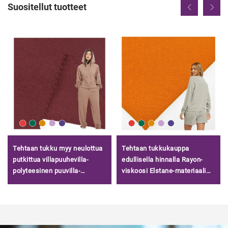
Suositellut tuotteet
Tehtaan tukku myy neulottua
Tehtaan tukkukauppa
putkittua villapuuhevilla-
edullisella hinnalla Rayon-
polyteesinen puuvilla-
viskoosi Elstane-materiaali
aineistoa terry-puuhevilla
Lyocell ranskalainen terry -
huppareihin
kangas asusteisiin