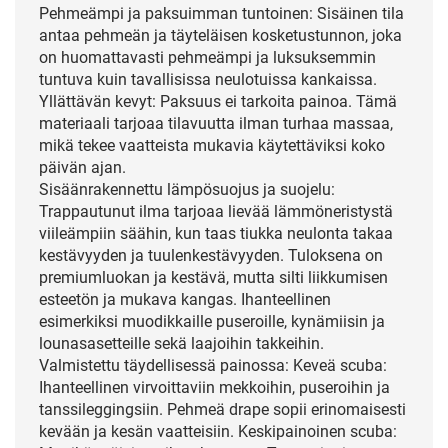
Pehmeämpi ja paksuimman tuntoinen: Sisäinen tila
antaa pehmeän ja täyteläisen kosketustunnon, joka
on huomattavasti pehmeämpi ja luksuksemmin
tuntuva kuin tavallisissa neulotuissa kankaissa.
Yllättävän kevyt: Paksuus ei tarkoita painoa. Tämä
materiaali tarjoaa tilavuutta ilman turhaa massaa,
mikä tekee vaatteista mukavia käytettäviksi koko
päivän ajan.
Sisäänrakennettu lämpösuojus ja suojelu:
Trappautunut ilma tarjoaa lievää lämmöneristystä
viileämpiin säähin, kun taas tiukka neulonta takaa
kestävyyden ja tuulenkestävyyden. Tuloksena on
premiumluokan ja kestävä, mutta silti liikkumisen
esteetön ja mukava kangas. Ihanteellinen
esimerkiksi muodikkaille puseroille, kynämiisin ja
lounasasetteille sekä laajoihin takkeihin.
Valmistettu täydellisessä painossa: Keveä scuba:
Ihanteellinen virvoittaviin mekkoihin, puseroihin ja
tanssileggingsiin. Pehmeä drape sopii erinomaisesti
kevään ja kesän vaatteisiin. Keskipainoinen scuba: