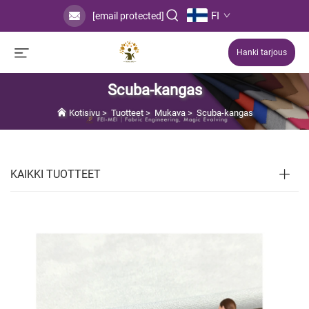
FI
[email protected]
Hanki tarjous
Scuba-kangas
Kotisivu
>
Tuotteet
>
Mukava
>
Scuba-kangas
KAIKKI TUOTTEET