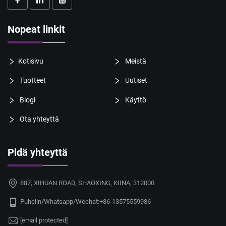
Nopeat linkit
Kotisivu
Meistä
Tuotteet
Uutiset
Blogi
Käyttö
Ota yhteyttä
Pidä yhteyttä
887, XIHUAN ROAD, SHAOXING, KIINA, 312000
Puhelin/Whatsapp/Wechat:
+86-13575559986
[email protected]