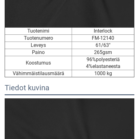
Tuotenimi
Interlock
Tuotenumero
FM-12140
Leveys
61/63"
Paino
265gsm
96%polyesteriä
Koostumus
4%elastaneesta
Vähimmäistilausmäärä
1000 kg
Tiedot kuvina