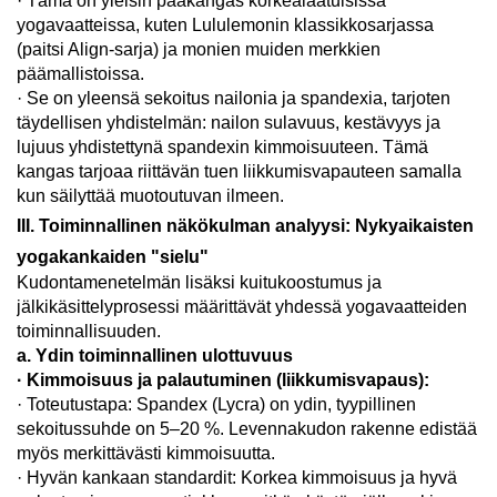
· Tämä on yleisin pääkangas korkealaatuisissa
yogavaatteissa, kuten Lululemonin klassikkosarjassa
(paitsi Align-sarja) ja monien muiden merkkien
päämallistoissa.
· Se on yleensä sekoitus nailonia ja spandexia, tarjoten
täydellisen yhdistelmän: nailon sulavuus, kestävyys ja
lujuus yhdistettynä spandexin kimmoisuuteen. Tämä
kangas tarjoaa riittävän tuen liikkumisvapauteen samalla
kun säilyttää muotoutuvan ilmeen.
III. Toiminnallinen näkökulman analyysi: Nykyaikaisten
yogakankaiden "sielu"
Kudontamenetelmän lisäksi kuitukoostumus ja
jälkikäsittelyprosessi määrittävät yhdessä yogavaatteiden
toiminnallisuuden.
a. Ydin toiminnallinen ulottuvuus
· Kimmoisuus ja palautuminen (liikkumisvapaus):
· Toteutustapa: Spandex (Lycra) on ydin, tyypillinen
sekoitussuhde on 5–20 %. Levennakudon rakenne edistää
myös merkittävästi kimmoisuutta.
· Hyvän kankaan standardit: Korkea kimmoisuus ja hyvä