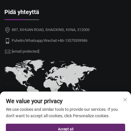
Pidä yhteyttä
887, XIHUAN ROAD, SHAOXING, KIINA, 312000
Puhelin/Whatsapp/Wechat:
+86-13575559986
[email protected]
We value your privacy
We use cookies and similar tools to provide our services. If you
don't want to accept all cookies, click Personalize cookies.
Tekijänoikeus © 2026 China Shaoxing Yongshu Trade Co., Ltd. Kaikki
oikeudet pidätetty. —
Tietosuojakäytäntö
Accept all