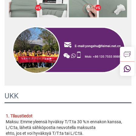
UKK
1. Tilaustiedot 
Maksu: Emme yleensä hyväksy T/T:ta 30 %:n ennakon kanssa, 
L/C:ta, lähetä sähköpostia neuvotella maksusta 
ehto, jos et voi hyväksyä T/T:ta tai L/C:tä. 