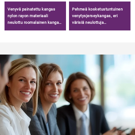
Venyvä painatettu kangas
Pehmeä kosketustuntuinen
nylon rayon materiaali
venytysjerseykangas, eri
neulottu roomalainen kangas
värisiä neulottuja
naisten vaatteisiin Kiinassa
bambujerseykankaita t-
paitoihin/