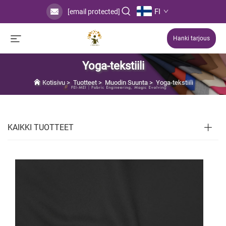
FI
[email protected]
Hanki tarjous
Yoga-tekstiili
Kotisivu
>
Tuotteet
>
Muodin Suunta
>
Yoga-tekstiili
KAIKKI TUOTTEET