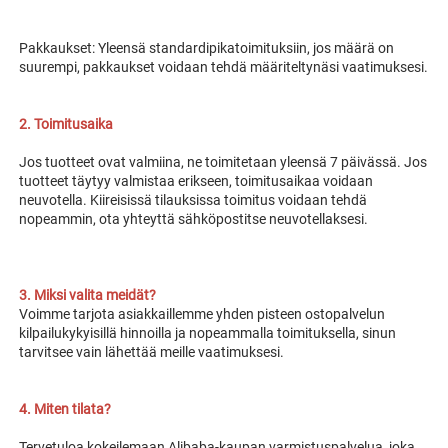
Pakkaukset: Yleensä standardipikatoimituksiin, jos määrä on 
suurempi, pakkaukset voidaan tehdä määriteltynäsi vaatimuksesi. 
2. Toimitusaika 
Jos tuotteet ovat valmiina, ne toimitetaan yleensä 7 päivässä. Jos 
tuotteet täytyy valmistaa erikseen, toimitusaikaa voidaan 
neuvotella. Kiireisissä tilauksissa toimitus voidaan tehdä 
nopeammin, ota yhteyttä sähköpostitse neuvotellaksesi. 
3. Miksi valita meidät? 
Voimme tarjota asiakkaillemme yhden pisteen ostopalvelun 
kilpailukykyisillä hinnoilla ja nopeammalla toimituksella, sinun 
tarvitsee vain lähettää meille vaatimuksesi. 
4. Miten tilata? 
Tervetuloa kokeilemaan Alibaba-kaupan varmistuspalvelua, joka 