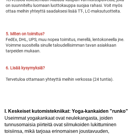
on suunniteltu luomaan 
luottokauppa suojaa rahasi. Voit myös 
ottaa meihin yhteyttä saadaksesi lisää TT-, LC-maksutuotteita. 
5. Miten on toimitus? 
FedEx, DHL, UPS, muu nopea toimitus, merellä, lentokoneella jne. 
Voimme suositella sinulle taloudellisimman tavan asiakkaan 
tarpeiden mukaan. 
6. Lisää kysymyksiä? 
Tervetuloa ottamaan yhteyttä meihin verkossa (24 tuntia). 
I. Keskeiset kutomistekniikat: Yoga-kankaiden "runko"
Useimmat yogakankaat ovat neulekangasta, joiden
tunnusomaisia piirteitä ovat silmukoiden lukittuminen
toisiinsa, mikä tarjoaa erinomaisen joustavuuden,