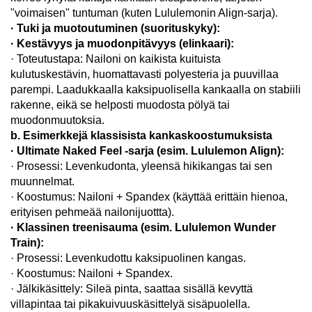
"voimaisen" tuntuman (kuten Lululemonin Align-sarja).
· Tuki ja muotoutuminen (suorituskyky):
· Kestävyys ja muodonpitävyys (elinkaari):
· Toteutustapa: Nailoni on kaikista kuituista
kulutuskestävin, huomattavasti polyesteria ja puuvillaa
parempi. Laadukkaalla kaksipuolisella kankaalla on stabiili
rakenne, eikä se helposti muodosta pölyä tai
muodonmuutoksia.
b. Esimerkkejä klassisista kankaskoostumuksista
· Ultimate Naked Feel -sarja (esim. Lululemon Align):
· Prosessi: Levenkudonta, yleensä hikikangas tai sen
muunnelmat.
· Koostumus: Nailoni + Spandex (käyttää erittäin hienoa,
erityisen pehmeää nailonijuottta).
· Klassinen treenisauma (esim. Lululemon Wunder
Train):
· Prosessi: Levenkudottu kaksipuolinen kangas.
· Koostumus: Nailoni + Spandex.
· Jälkikäsittely: Sileä pinta, saattaa sisällä kevyttä
villapintaa tai pikakuivuuskäsittelyä sisäpuolella.