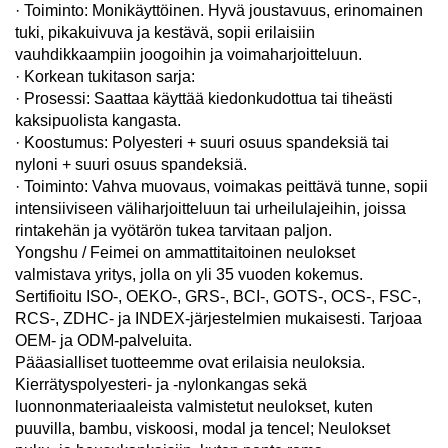
· Toiminto: Monikäyttöinen. Hyvä joustavuus, erinomainen
tuki, pikakuivuva ja kestävä, sopii erilaisiin
vauhdikkaampiin joogoihin ja voimaharjoitteluun.
· Korkean tukitason sarja:
· Prosessi: Saattaa käyttää kiedonkudottua tai tiheästi
kaksipuolista kangasta.
· Koostumus: Polyesteri + suuri osuus spandeksiä tai
nyloni + suuri osuus spandeksiä.
· Toiminto: Vahva muovaus, voimakas peittävä tunne, sopii
intensiiviseen väliharjoitteluun tai urheilulajeihin, joissa
rintakehän ja vyötärön tukea tarvitaan paljon.
Yongshu / Feimei on ammattitaitoinen neulokset
valmistava yritys, jolla on yli 35 vuoden kokemus.
Sertifioitu ISO-, OEKO-, GRS-, BCI-, GOTS-, OCS-, FSC-,
RCS-, ZDHC- ja INDEX-järjestelmien mukaisesti. Tarjoaa
OEM- ja ODM-palveluita.
Pääasialliset tuotteemme ovat erilaisia neuloksia.
Kierrätyspolyesteri- ja -nylonkangas sekä
luonnonmateriaaleista valmistetut neulokset, kuten
puuvilla, bambu, viskoosi, modal ja tencel; Neulokset