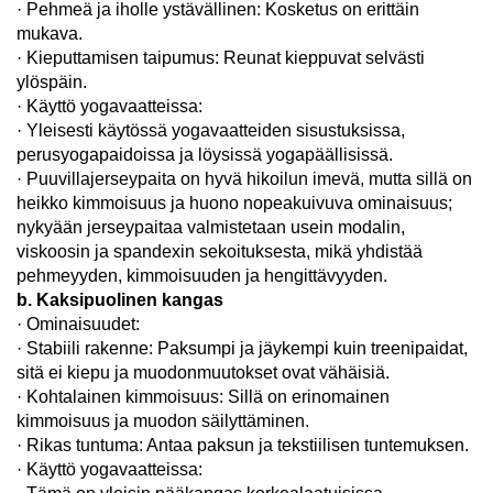
· Pehmeä ja iholle ystävällinen: Kosketus on erittäin
mukava.
· Kieputtamisen taipumus: Reunat kieppuvat selvästi
ylöspäin.
· Käyttö yogavaatteissa:
· Yleisesti käytössä yogavaatteiden sisustuksissa,
perusyogapaidoissa ja löysissä yogapäällisissä.
· Puuvillajerseypaita on hyvä hikoilun imevä, mutta sillä on
heikko kimmoisuus ja huono nopeakuivuva ominaisuus;
nykyään jerseypaitaa valmistetaan usein modalin,
viskoosin ja spandexin sekoituksesta, mikä yhdistää
pehmeyyden, kimmoisuuden ja hengittävyyden.
b. Kaksipuolinen kangas
· Ominaisuudet:
· Stabiili rakenne: Paksumpi ja jäykempi kuin treenipaidat,
sitä ei kiepu ja muodonmuutokset ovat vähäisiä.
· Kohtalainen kimmoisuus: Sillä on erinomainen
kimmoisuus ja muodon säilyttäminen.
· Rikas tuntuma: Antaa paksun ja tekstiilisen tuntemuksen.
· Käyttö yogavaatteissa: