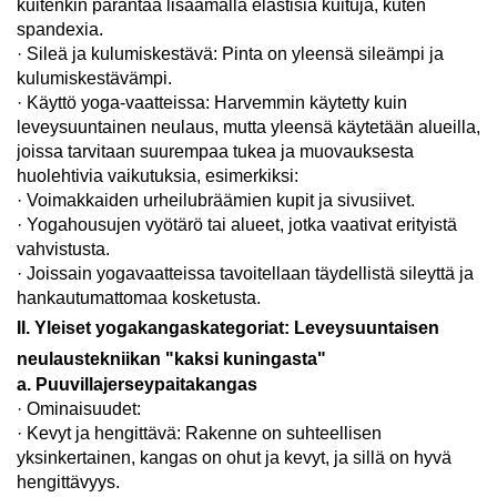
kuitenkin parantaa lisäämällä elastisia kuituja, kuten
spandexia.
· Sileä ja kulumiskestävä: Pinta on yleensä sileämpi ja
kulumiskestävämpi.
· Käyttö yoga-vaatteissa: Harvemmin käytetty kuin
leveysuuntainen neulaus, mutta yleensä käytetään alueilla,
joissa tarvitaan suurempaa tukea ja muovauksesta
huolehtivia vaikutuksia, esimerkiksi:
· Voimakkaiden urheilubräämien kupit ja sivusiivet.
· Yogahousujen vyötärö tai alueet, jotka vaativat erityistä
vahvistusta.
· Joissain yogavaatteissa tavoitellaan täydellistä sileyttä ja
hankautumattomaa kosketusta.
II. Yleiset yogakangaskategoriat: Leveysuuntaisen
neulaustekniikan "kaksi kuningasta"
a. Puuvillajerseypaitakangas
· Ominaisuudet:
· Kevyt ja hengittävä: Rakenne on suhteellisen
yksinkertainen, kangas on ohut ja kevyt, ja sillä on hyvä
hengittävyys.