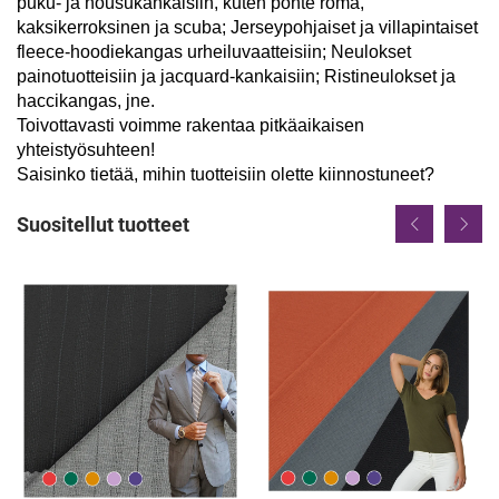
puku- ja housukankaisiin, kuten ponte roma,
kaksikerroksinen ja scuba; Jerseypohjaiset ja villapintaiset
fleece-hoodiekangas urheiluvaatteisiin; Neulokset
painotuotteisiin ja jacquard-kankaisiin; Ristineulokset ja
haccikangas, jne.
Toivottavasti voimme rakentaa pitkäaikaisen
yhteistyösuhteen!
Saisinko tietää, mihin tuotteisiin olette kiinnostuneet?
Suositellut tuotteet