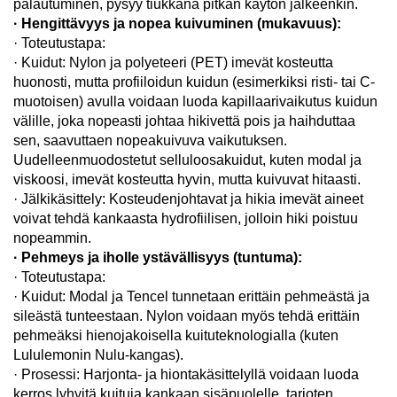
palautuminen, pysyy tiukkana pitkän käytön jälkeenkin.
· Hengittävyys ja nopea kuivuminen (mukavuus):
· Toteutustapa:
· Kuidut: Nylon ja polyeteeri (PET) imevät kosteutta
huonosti, mutta profiiloidun kuidun (esimerkiksi risti- tai C-
muotoisen) avulla voidaan luoda kapillaarivaikutus kuidun
välille, joka nopeasti johtaa hikivettä pois ja haihduttaa
sen, saavuttaen nopeakuivuva vaikutuksen.
Uudelleenmuodostetut selluloosakuidut, kuten modal ja
viskoosi, imevät kosteutta hyvin, mutta kuivuvat hitaasti.
· Jälkikäsittely: Kosteudenjohtavat ja hikia imevät aineet
voivat tehdä kankaasta hydrofiilisen, jolloin hiki poistuu
nopeammin.
· Pehmeys ja iholle ystävällisyys (tuntuma):
· Toteutustapa:
· Kuidut: Modal ja Tencel tunnetaan erittäin pehmeästä ja
sileästä tunteestaan. Nylon voidaan myös tehdä erittäin
pehmeäksi hienojakoisella kuituteknologialla (kuten
Lululemonin Nulu-kangas).
· Prosessi: Harjonta- ja hiontakäsittelyllä voidaan luoda
kerros lyhyitä kuituja kankaan sisäpuolelle, tarjoten