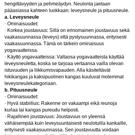
hengittävyyden ja pehmeäydyn. Neulonta jaetaan
pääasiassa kahteen luokkaan: leveysneule ja pituusneule.
a. Leveysneule
· Ominaisuudet:
· Korkea joustavuus: Sillä on erinomainen joustavuus sekä
vaakasuunnassa (leveys) että pystysuunnassa, erityisesti
vaakasuunnassa. Tämä on tärkein ominaisuus
yogavaatteissa.
· Käyttö yogavaatteissa: Valtaosa yogavaatteista käyttää
leveysneuletta, koska se tarjoaa vertaansa vailla olevan
istuvuuden ja liikkumisvapauden. Alla käsiteltävät
hikikangas ja kaksipuolinen kangas kuuluvat molemmat
leveysneulekategoriaan.
b. Pituusneule
· Ominaisuudet:
· Hyvä stabiilius: Rakenne on vakaampi eikä reunoja
kurlaa tai kangas pureudu helposti.
· Rajallinen joustavuus: Joustavuus on yleensä
vähäisempää kuin leveysuuntaisesti neulotuilla kankaille,
erityisesti vaakasuunnassa. Sen joustavuutta voidaan