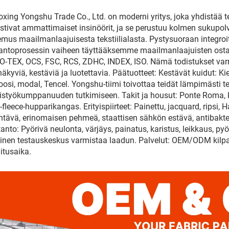
xing Yongshu Trade Co., Ltd. on moderni yritys, joka yhdistää 
stivat ammattimaiset insinöörit, ja se perustuu kolmen sukupol
mus maailmanlaajuisesta tekstiilialasta. Pystysuoraan integro
antoprosessin vaiheen täyttääksemme maailmanlaajuisten ostaji
-TEX, OCS, FSC, RCS, ZDHC, INDEX, ISO. Nämä todistukset var
näkyviä, kestäviä ja luotettavia. Päätuotteet: Kestävät kuidut: Ki
oosi, modal, Tencel. Yongshu-tiimi toivottaa teidät lämpimästi ter
istyökumppanuuden tutkimiseen. Takit ja housut: Ponte Roma, ka
y-fleece-hupparikangas. Erityispiirteet: Painettu, jacquard, ripsi,
entävä, erinomaisen pehmeä, staattisen sähkön estävä, antibaktee
anto: Pyörivä neulonta, värjäys, painatus, karistus, leikkaus, pyörivä
inen testauskeskus varmistaa laadun. Palvelut: OEM/ODM kilpailu
itusaika.