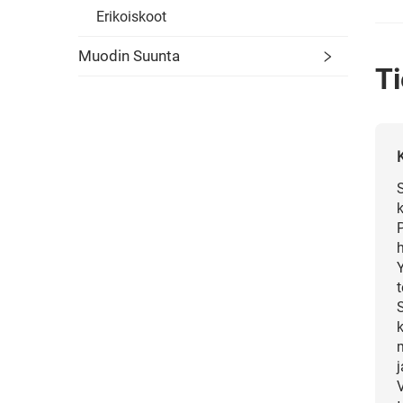
Erikoiskoot
Muodin Suunta
Ti
m
j
V