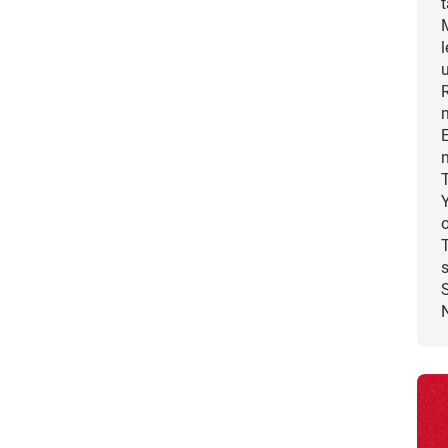
u
E
T
T
s
N