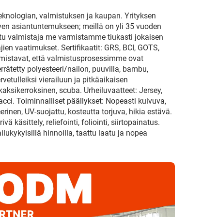
teknologian, valmistuksen ja kaupan. Yrityksen
ven asiantuntemukseen; meillä on yli 35 vuoden
itu valmistaja me varmistamme tiukasti jokaisen
en vaatimukset. Sertifikaatit: GRS, BCI, GOTS,
mistavat, että valmistusprosessimme ovat
errätetty polyesteeri/nailon, puuvilla, bambu,
vetulleiksi vierailuun ja pitkäaikaisen
ksikerroksinen, scuba. Urheiluvaatteet: Jersey,
 Hacci. Toiminnalliset päällykset: Nopeasti kuivuva,
rinen, UV-suojattu, kosteutta torjuva, hikia estävä.
 käsittely, reliefointi, foliointi, siirtopainatus.
kykyisillä hinnoilla, taattu laatu ja nopea