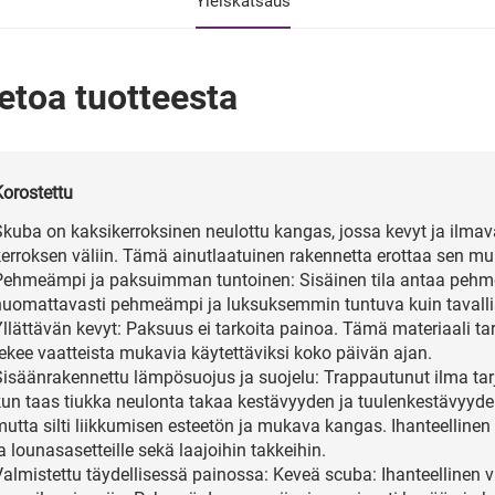
Yleiskatsaus
etoa tuotteesta
Korostettu
Skuba on kaksikerroksinen neulottu kangas, jossa kevyt ja ilma
kerroksen väliin. Tämä ainutlaatuinen rakennetta erottaa sen mu
Pehmeämpi ja paksuimman tuntoinen: Sisäinen tila antaa pehme
huomattavasti pehmeämpi ja luksuksemmin tuntuva kuin tavalli
Yllättävän kevyt: Paksuus ei tarkoita painoa. Tämä materiaali t
tekee vaatteista mukavia käytettäviksi koko päivän ajan.
Sisäänrakennettu lämpösuojus ja suojelu: Trappautunut ilma tar
kun taas tiukka neulonta takaa kestävyyden ja tuulenkestävyyd
utta silti liikkumisen esteetön ja mukava kangas. Ihanteellinen 
a lounasasetteille sekä laajoihin takkeihin.
almistettu täydellisessä painossa: Keveä scuba: Ihanteellinen vi