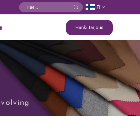
FI
Hanki tarjous
tä