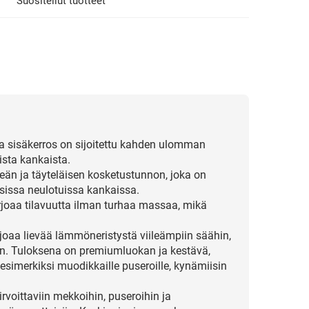
Suositellut tuotteet
va sisäkerros on sijoitettu kahden ulomman
ista kankaista.
än ja täyteläisen kosketustunnon, joka on
sissa neulotuissa kankaissa.
arjoaa tilavuutta ilman turhaa massaa, mikä
joaa lievää lämmöneristystä viileämpiin säähin,
en. Tuloksena on premiumluokan ja kestävä,
esimerkiksi muodikkaille puseroille, kynämiisin
rvoittaviin mekkoihin, puseroihin ja