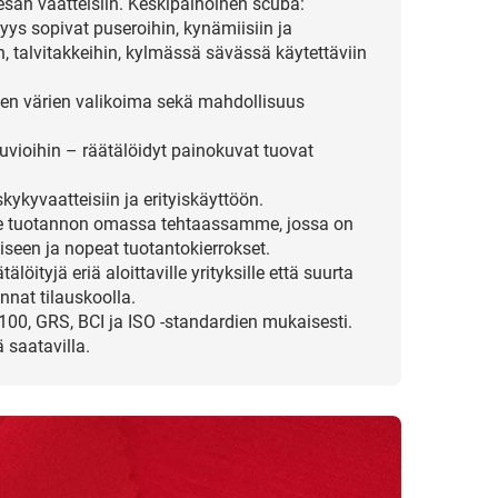
esän vaatteisiin. Keskipainoinen scuba:
s sopivat puseroihin, kynämiisiin ja
 talvitakkeihin, kylmässä sävässä käytettäviin
ujen värien valikoima sekä mahdollisuus
kuvioihin – räätälöidyt painokuvat tuovat
skykyvaatteisiin ja erityiskäyttöön.
me tuotannon omassa tehtaassamme, jossa on
iseen ja nopeat tuotantokierrokset.
öityjä eriä aloittaville yrityksille että suurta
nnat tilauskoolla.
100, GRS, BCI ja ISO -standardien mukaisesti.
 saatavilla.