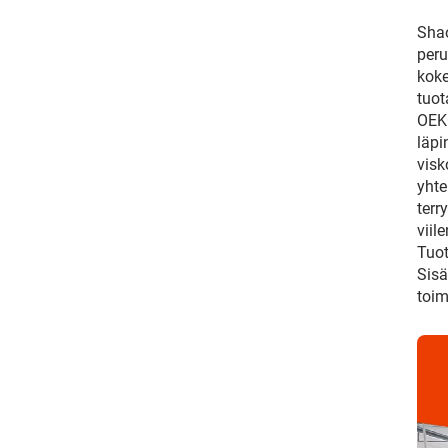
Shao
peru
koke
tuot
OEKO
läpi
visk
yhte
terr
viil
Tuot
Sisä
toim