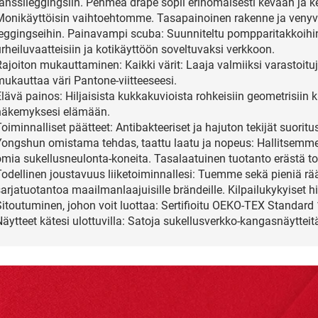
tanssileggingsiin. Pehmeä drape sopii erinomaisesti kevään ja k
Monikäyttöisin vaihtoehtomme. Tasapainoinen rakenne ja venyvyy
leggingseihin. Painavampi scuba: Suunniteltu pompparitakkoihin,
rheiluvaatteisiin ja kotikäyttöön soveltuvaksi verkkoon.
Rajoiton mukauttaminen: Kaikki värit: Laaja valmiiksi varastoit
mukauttaa väri Pantone-viitteeseesi.
lävä painos: Hiljaisista kukkakuvioista rohkeisiin geometrisiin 
näkemyksesi elämään.
oiminnalliset päätteet: Antibakteeriset ja hajuton tekijät suoritu
Yongshun omistama tehdas, taattu laatu ja nopeus: Hallitsem
omia sukellusneulonta-koneita. Tasalaatuinen tuotanto erästä to
odellinen joustavuus liiketoiminnallesi: Tuemme sekä pieniä räätäl
arjatuotantoa maailmanlaajuisille brändeille. Kilpailukykyiset hi
Sitoutuminen, johon voit luottaa: Sertifioitu OEKO-TEX Standard 
äytteet kätesi ulottuvilla: Satoja sukellusverkko-kangasnäytteitä