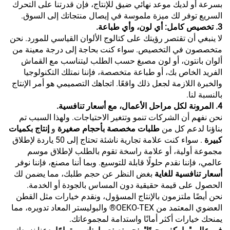
بسرعة أو لديك موعد نهائي ضيق للإنتاج، فإن قدرتنا على التحرك
السريع توفر لك ميزة ملموسة في إيصال منتجاتك إلى السوق.
3. تخصيص كامل: أي لون، وأي طباعة.
لا ينبغي أن تقتصر رؤيتك على كتالوج الألوان القياسي للمورد. نحن
متخصصون في التخصيص. سواء كنت بحاجة إلى درجة معينة من
ألوان بانتون، أو لون مصبغ حسب الطلب ليتناسب مع القماش
الفريد الخاص بك، أو طباعة متخصصة، فإننا نمتلك التكنولوجيا
والخبرة اللازمة لجعل ذلك واقعًا. اتجاهك التصميمي هو أمر الإنتاج
بالنسبة لنا.
4. المرونة لكل مراحل الأعمال، مع أسعار تنافسية.
نحن نفهم أن الشركات تنمو وتتغير الاحتياجات. ولهذا السبب تم
بناؤنا لدعم كل من
طلبات مخصصة بأحجام صغيرة
و
إنتاج بكميات
كبيرة
. سواء كنت علامة تجارية ناشئة تحتاج إلى 50 ياردة لإطلاق
مجموعة أولية، أو علامة راسخة تقوم بالطلب لإطلاق موسم
عالمي، فإننا نقدم حلولًا قابلة للتوسيع. وبما أننا مصنع، فإننا نوفر
أسعار تنافسية للغاية
بغض النظر عن حجم طلبك، مما يضمن لك
الحصول على قيمة حقيقية دون المساس بالجودة أو الخدمة.
نحن أيضًا ملتزمون بالإنتاج المسؤول، ونقدم خيارات مثل القطن
العضوي المعتمد من OEKO-TEX® والبوليستر المعاد تدويره، مما
يمنحك خيارات أكثر أمانًا واستدامة لمجموعاتك.