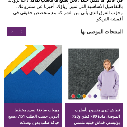
في عالم "ما يكفي جيدًا"، نحن نصنع ما يناسب تمامًا.
دعنا نزودك
بالتفاصيل الأساسية التي تميز أزياؤك. أخبرنا عن مشروعك،
وجرّب الفرق الذي يأتي من الشراكة مع متخصص حقيقي في
أقمشة التريكو.
المنتجات الموصى بها
قماش تيري منسوج بأسلوب
مبيعات ساخنة نسيج مخطط
الموضة، مادة 80٪ قطن و20٪
أنبوبي حسب الطلب 1x1، نسيج
بوليستر، قماش فيليه ملمس
حياكة صلب بدون وصلات