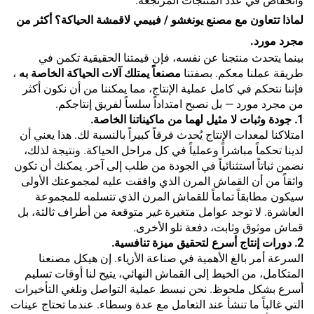
وانخفاض في عدد المنتجات المرتجعة.
لماذا تتعاون مع مصنع يونغشو / فييمي لاقمشة الحياكة؟ أكثر من
مجرد مورد.
بينما يتحدث منتجنا عن نفسه، فإن قيمتنا الحقيقية تكمن في
طريقة عملنا معكم. بصفتنا
مصنعاً يمتلك آلات الحياكة الخاصة به
،
فإننا نتحكم في كامل عملية الإنتاج، مما يمكننا من أن نكون أكثر
من مجرد مورد — بل نصبح امتداداً سلساً لفريق إنتاجكم.
1. جودة وثبات لا مثيل لهما من ماكيناتنا الخاصة.
امتلاكنا لمعدات الإنتاج يُحدث فرقاً كبيراً بالنسبة لك. هذا يعني أن
لدينا تحكماً مباشراً وعملياً في كل مراحل الحياكة. ونتيجة لذلك،
نضمن ثباتاً استثنائياً في الجودة من طلب إلى آخر. يمكنك أن تكون
واثقاً من أن القماش المرن الذي وافقت عليه لمجموعتك الأولى
سيكون مطابقاً تماماً للقماش المرن الذي تتسلمه للمجموعة
العاشرة. لا توجد عوامل متغيرة غير متوقعة من أطراف ثالثة، بل
قماش موثوق وثابت، دفعة تلو الأخرى.
2. دورات إنتاج أسرع لتحقيق ميزة تنافسية.
السرعة أمر بالغ الأهمية في صناعة الأزياء. إن هيكل مصنعنا
المتكامل، من الخيط إلى القماش النهائي، يتيح لنا أوقات تسليم
أسرع بشكل ملحوظ. نحن نبسط عملية التواصل ونلغي التأخيرات
التي غالباً ما تنشأ عند التعامل مع عدة وسطاء. عندما تحتاج عينات