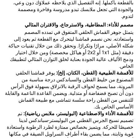
بالقطعة بأكملها. إنه التفصيل الذي يلاحظه عملاؤك دون وعي،
والجودة التي تجعل ملابسك تبدو مدروسة وفاخرة ومصممة
لتدوم.
مصمم للأداء: المطاطية، والاسترجاع، والاقتران المثالي
يتمثل جوهر القماش الحلقي المتفوق في تمدده المصمم
واستعادته. نحن نصمم قماشنا ليتحرك مع القطعة ثم يعود إلى
شكله الأصلي، مرارًا وتكرارًا. ونحقق ذلك من خلال تقنيات حياكة
دقيقة (مثل 1x1 أو 2x2 أو هياكل مخصصة) ومن خلال اختيار
ودمج الألياف عالية الجودة بعناية لخلق التوازن المثالي لتطبيقك
الخاص.
للأقمشة الطبيعية (القطن، الكتان، إلخ):
يوفر قماشنا الحلقي
المصنوع من خليط القطن والسباندكس درجة مناسبة من
المرونة، مما يسمح لحواف الرقبة بالانزلاق بسهولة فوق الرأس
دون أن تصبح فضفاضة أو متدلية. ويضمن القاعدة الناعمة والقابلة
للتنفس من القطن راحة سلسة تتماشى مع طبيعة القماش
الأساسي الخاص بك.
للأقمشة الأداء والاصطناعية (البوليستر، ملابس رياضية):
تم
تصميم نسيج الجرس القطني من البوليستر-سباندكس لدينا
خصيصًا للحركة. ويتميز بخصائص ممتازة لطرد الرطوبة واستعادة
قوية وثابتة، مما يضمن بقاء أطراف السراويل الضيقة في مكانها