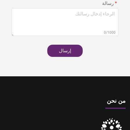
رسالة
0/1000
إرسال
من نحن