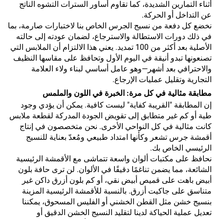
أثناء التمارين الشديدة، كما تقاوم أساور السترات التشوه الناتج
عن التداخل أو الحركة.
نخضع كل دفعة من نسيج الجرس الخاص بنا لاختبارات صارمة، بما
في ذلك دورات الاستطالة والاسترجاع، لضمان عودته إلى حالته
الأصلية بعد أكثر من 100 تمديد. يعني هذا الالتزام أن الملابس التي
تصنعونها تبدو أنيقة في اليوم الأول وتحافظ على مقاسها النظيف
والاحترافي بعد أشهر—وهو عامل أساسي لبناء ولاء العلامة
التجارية وتقليل عمليات الإرجاع.
مطابقة مثالية في كل مرة: الخبرة في اللون والملمس
إن المطابقة "القريبة كفاية" ليست كافية. يمكن أن يؤدي وجود
طية أو كم غير متطابق إلى تقويض الجودة المدركة لقطعة ملابس
كانت مثالية في كل النواحي الأخرى. نحن متخصصون في إنتاج
أقمشة جرس تشعر وكأنها امتداد طبيعي ومُعدّ بعناية للنسيج
الرئيسي الخاص بك.
نحافظ على مكتبات ألوان واسعة تتماشى مع الأقمشة الرئيسية
الشائعة، مما يضمن تناغمًا دقيقًا في الألوان. لن ترى حافة بلون
أبيض باهت على قميص أبيض نقي، أو كم بلون أزرق داكن غير
متناسق على جاكيت أزرق. بالنسبة للأقمشة الرئيسية المزينة
بنسيج خشن مثل القطن الخشني أو الفليس المسحوق، يمكننا
تعديل عملية الحياكة لدينا لتقليد النسيج الخشن الدقيق أو