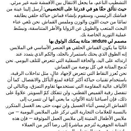
التشطيب الناعم، ما يجعل الانتقال بين الأقمشة شبه غير مرئي.
حيث نتألق حقًا هو في قدرتنا على التخصيص:
أرسل إلينا عينة من
قماشك الرئيسي، وسنقوم بإنشاء قماش حياكة حلقي يطابقه
تمامًا من حيث اللون والوزن وملمس القماش. نحن نلغي عناء
البحث المتعب والطويل عن الزوايا والأطر المتناسقة، ونبسّط
عملية التوريد الخاصة بك.
مصمم لي endure: متانة يمكنك الوثوق بها
غالبًا ما يكون القماش الحلقي هو العنصر الأساسي في الملابس.
إنه الطوق الذي يحتك باستمرار بالجلد، والكم الذي يتمدد عند
ارتدائه على اليد، والحافة السفلية التي تتعرض للتلف اليومي. نحن
نُدمج المتانة في كل بوصة من القماش.
نحن نُعزز النقاط التي تتعرض لإجهاد عالٍ، مثل تداخلات الرقبة،
باستخدام تقنيات حياكة أكثر كثافة لمنع التآكل والانفصال. كما أن
الألياف عالية المقاومة التي نستخدمها تقاوم التمزق، وبالتالي لن
تنفصل رقبة القميص القطني، ولن تتفكك كمّ السويتر. علاوةً على
ذلك، فإن أصباغنا ثابتة الألوان، ما يعني أنها لن تتسرب إلى
القماش الرئيسي أثناء الغسيل ولن تبهت حتى بعد الغسل المتكرر.
بالنسبة للعلامات التجارية التي تركز على الملابس اليومية — من
ملابس الأطفال المتينة إلى ملابس العمل الموثوقة — فإن هذه
المتانة الجوهرية تُترجم مباشرةً إلى رضا أكبر من العملاء