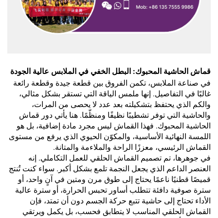
قماش الحاشية المحبوك: البطل الخفي في الملابس عالية الجودة
في صناعة الملابس، تكمن الفروق بين قطعة جيدة وقطعة رائعة
غالبًا في التفاصيل. إنها ملمس الياقة التي تستقر بشكل مثالي،
والكم الذي يحتفظ بتشكيلته بعد عدد لا يحصى من المرات،
والحاشية التي توفر تشطيبًا نظيفًا ومنظّمًا. هنا يأتي دور قماش
الحاشية المحبوك. فهذا القماش ليس مجرد مادة إضافية، بل هو
اللمسة النهائية الأساسية، والمكوّن الحيوي الذي يرفع من مستوى
القماش الرئيسي، معززًا الراحة والملاءمة والمتانة.
في جوهرها، تم تصميم القماش الحلقي للعمل التكاملي. إنه
العنصر الداعم الذي يجعل النجمة تلمع بشكل أكبر. سواء كنت تُنتج
قميصًا قطنيًا ناعمًا يحتاج إلى طوق مرن ومتين في آنٍ واحد، أو
سترة صوفية دافئة تتطلب أساور تحبس الحرارة، أو سترة عالية
الأداء تحتاج إلى حاشية تتبع حركة الجسم دون أن تمتد، فإن
القماش الحلقي المناسب لا يتطابق فحسب، بل يكمل ويرتقي