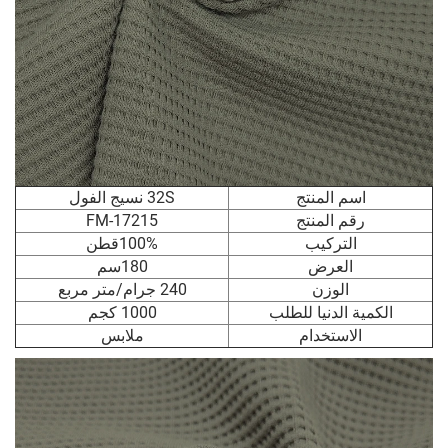
اسم المنتج
32S نسيج الفول
رقم المنتج
FM-17215
التركيب
100%قطن
العرض
180سم
الوزن
240 جرام/متر مربع
الكمية الدنيا للطلب
1000 كجم
الاستخدام
ملابس