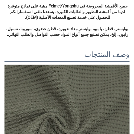
جميع الأقمشة المعروضة في Feimei/Yongshu مبنية على نماذج متوفرة 
لدينا من أقمشة التطوير والطلبات الكبيرة، يسعدنا تلقي استفساراتكم 
للحصول على خدمة تصنيع المعدات الأصلية (OEM). 
بوليستر، قطن، بامبو، بوليستر معاد تدويره، قطن عضوي، سورونا، تنسيل، 
رايون، إلخ. يمكن تصنيع جميع أنواع المواد حسب التواصل والطلب النهائي. 
وصف المنتجات