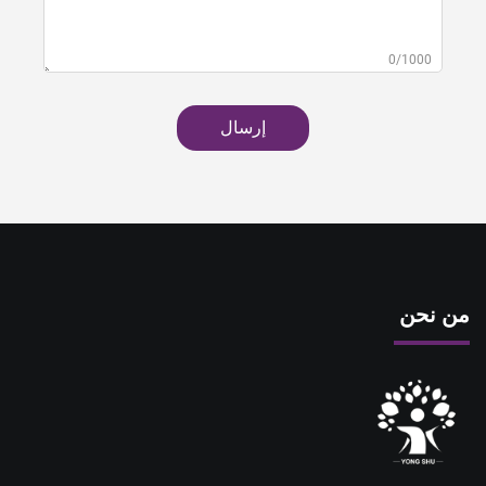
0/1000
إرسال
من نحن