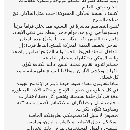
وبنينا سمعةً كشركة مصنعةٍ موثوقة ومبتكرة للعلامات
التجارية حول العالم.
اكتشف أنسجة الجاكارد المحبوكة؛ حيث يمثل الجاكارد فنّ
صناعة النسيج.
تُنسج التصاميم مباشرةً في النسيج، مما يخلق قواماً مرئياً
وملموساً في آنٍ واحد. قوام فاخر: سطح غني ثلاثي الأبعاد،
دقيق عند اللمس لكنه جذّاب بصرياً. وتُعزِّز هذه المظهر
الفاخر الخفيف القيمة المدرَكة للمنتج. أنماط فريدة: إن
التداخل المعقد لخيوط اللحمة والسلك يُنتج تصاميم واضحة
وثابتة لا يمكن محاكاتها باستخدام الطباعة.
مصمَّم ليَدوم: تقاوم عملية النسج عالية الكثافة تكوُّن
الكرات وتلاشي الألوان. ويحافظ النسيج على سلامته مع
كل غسلة.
لماذا تتعاونون معنا؟ ضبط جودة لا يتزعزع: ندمج الجودة
في كل خطوة من خطوات الإنتاج. وتتحكم الآلات المتطورة
بدقة في كل حلقة نسيجية. وتخضع كل دفعة لاختبارات
داخلية تشمل ثبات الألوان، والانكماش (ضمن نسبة ٣٪)،
ومقاومة تكوُّن الكرات.
تخصيصٌ لا مثيل له: تصميمكم، بطريقتكم الخاصة.
ويمكنكم تعديل الأنماط، والألوان، والوزن، وملمس
السطح، والمواد المستخدمة، بما في ذلك الخيارات