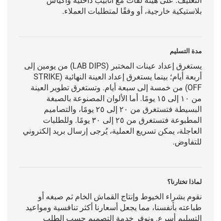
التغليف: على هيئة لفات مع أنابيب داخلية وأكياس
بلاستيكية خارجية، أو وفقًا لمتطلبات العملاء.
مدة التسليم
يستغرق إعداد عينات المختبر (LAB DIPS) من يومين إلى
أربعة أيام؛ بينما يستغرق إعداد العينة النهائية (STRIKE
OFF) من خمسة إلى سبعة أيام. وتستغرق تطوير العينة
من ١٠ إلى ١٥ يومًا. أما الألوان المصنوعة بالصبغة
البسيطة فتستغرق من ٢٠ إلى ٢٥ يومًا، والتصاميم
المطبوعة فتستغرق من ٢٥ إلى ٣٠ يومًا. وللطلبات
العاجلة، يمكن تسريع العملية، يُرجى إرسال بريد إلكتروني
للتفاوض.
لماذا تختارنا؟
نقوم بشراء الخيوط وإنتاج القماش الخام ثم صبغه أو
طباعته بأنفسنا، مما يجعل أسعارنا أكثر تنافسية ومواعيد
التسليم أسرع. ونوفر خدمة التصميم حسب الطلب