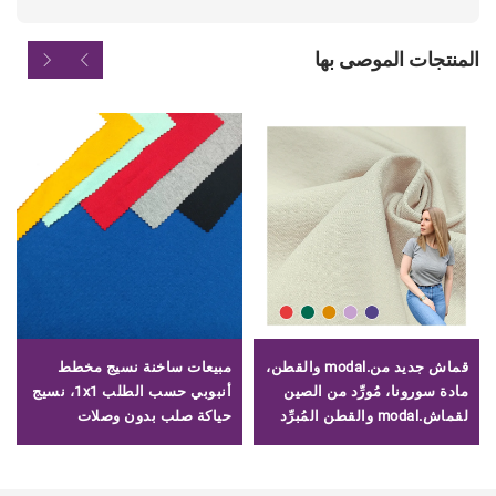
المنتجات الموصى بها
قماش جديد من.modal والقطن،
مبيعات ساخنة نسيج مخطط
مادة سورونا، مُورِّد من الصين
أنبوبي حسب الطلب 1x1، نسيج
لقماش.modal والقطن المُبرِّد
حياكة صلب بدون وصلات
لتصنيع قمصان تي شيرت
للمقاسات