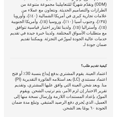
(ODM) ونقدّم شهريًّا لمُتعامِلينا مجموعة متنوعة من
الطرازات والتصاميم الحديثة. ونتعاون مع عملاء من
علامات تجارية كبرى في أمريكا الشمالية (٤٠٪)، وأوروبا
(٣٥٪)، وجنوب آسيا (١٠٪)، وروسيا (٥٪)، وأمريكا الجنوبية
(٥٪)، وأستراليا (٥٪). ولدينا تقارير اختبار قياسية تتوافق
مع متطلبات الأسواق المختلفة. ولدينا خبرة جيدة في تقديم
خدمات عالية الجودة لموزّعي التجزئة. ويمكننا تقديم
ضمان جودة لـ
كيفية تقديم طلب؟
اعتماد العينة. يقوم المشتري بدفع إيداع بنسبة 30٪ أو فتح
اعتماد مستندي (LC) بعد استلامه الفاتورة التقديرية (PI)
منا. وبعد شحن العينة التي وافق عليها المشتري، وتقديم
تقرير الاختبار إن لزم الأمر، يتم ترتيب الشحن. ويقوم
المورِّد بإعداد المستندات اللازمة وإرسال نسخة منها إلى
العميل، الذي يُجري دفع الرصيد المتبقي. وتبلغ مدة ضمان
الجودة ٦٠ يومًا بعد الشحن.