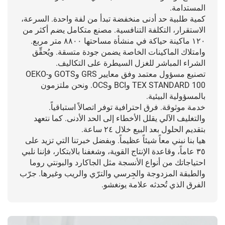
المستدامة.
كمية طلبية حد أدنى منخفضة تبدأ من لفة واحدة. السرعة،
الاستقرار، التكلفة التنافسية. مصنع متكامل يضم أكثر من
١٢٠ ماكينة حياكة في منشأة مساحتها ٨٨٠٠ متر مربع.
وامتلاك الماكينات الخاصة يضمن جودة متسقة. ويُحقِّق
الشراء المباشر للغزل السيطرة على التكاليف.
تصنيع مسؤول معتمد وفق معايير GRS وGOTS وOEKO-
TEX STANDARD 100 وBCI وOCS. ونحن ملتزمون
بالمسؤولية البيئية.
خدمة موثوقة. فرق احترافية توفر اتصالاً استباقياً.
والتغليف الآلي يقلل الأخطاء إلى الحد الأدنى. كما نتعهد
بتقديم الحلول بعد البيع خلال ٢٤ ساعة.
هيا بنا نبني معاً شيئاً عظيماً. وبفضل خبرتنا التي تزيد على
٣٥ عاماً، وقاعدة الإنتاج القوية، وشغفنا بالابتكار، فإننا نلبي
احتياجاتك من أنواع الأنسجة مثل الجاكارد والبونتي روما
والطبقة المزدوجة والجِرسي والترّي والريب وغيرها. جرّب
الفرق الذي تُحدثه علامة يونغشو.