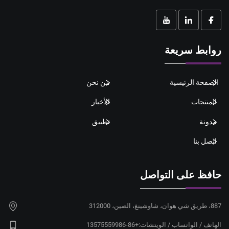
روابط سريعة
الصفحة الرئيسية
من نحن
المنتجات
الأخبار
مدونة
تطبيق
اتصل بنا
حافظ على التواصل
887، طريق شي هوان، شاوشينغ، الصين، 312000
الهاتف / الواتساب / الويتشات:
+86-13575559986