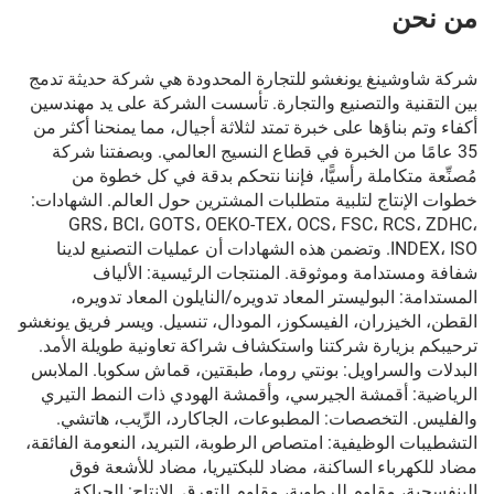
من نحن
شركة شاوشينغ يونغشو للتجارة المحدودة هي شركة حديثة تدمج
بين التقنية والتصنيع والتجارة. تأسست الشركة على يد مهندسين
أكفاء وتم بناؤها على خبرة تمتد لثلاثة أجيال، مما يمنحنا أكثر من
35 عامًا من الخبرة في قطاع النسيج العالمي. وبصفتنا شركة
مُصنِّعة متكاملة رأسيًّا، فإننا نتحكم بدقة في كل خطوة من
خطوات الإنتاج لتلبية متطلبات المشترين حول العالم. الشهادات:
GRS، BCI، GOTS، OEKO-TEX، OCS، FSC، RCS، ZDHC،
INDEX، ISO. وتضمن هذه الشهادات أن عمليات التصنيع لدينا
شفافة ومستدامة وموثوقة. المنتجات الرئيسية: الألياف
المستدامة: البوليستر المعاد تدويره/النايلون المعاد تدويره،
القطن، الخيزران، الفيسكوز، المودال، تنسيل. ويسر فريق يونغشو
ترحيبكم بزيارة شركتنا واستكشاف شراكة تعاونية طويلة الأمد.
البدلات والسراويل: بونتي روما، طبقتين، قماش سكوبا. الملابس
الرياضية: أقمشة الجيرسي، وأقمشة الهودي ذات النمط التيري
والفليس. التخصصات: المطبوعات، الجاكارد، الرِّيب، هاتشي.
التشطيبات الوظيفية: امتصاص الرطوبة، التبريد، النعومة الفائقة،
مضاد للكهرباء الساكنة، مضاد للبكتيريا، مضاد للأشعة فوق
البنفسجية، مقاوم للرطوبة، مقاوم للتعرق. الإنتاج: الحياكة