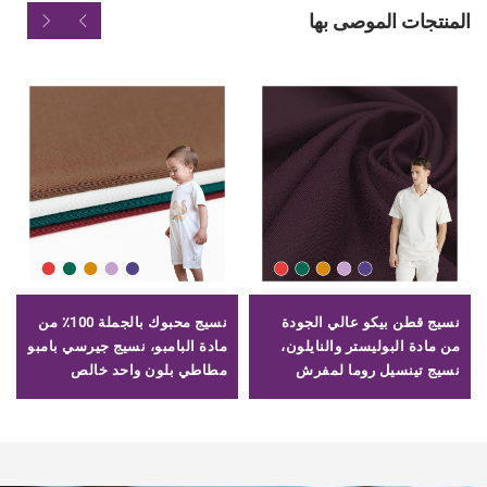
المنتجات الموصى بها
نسيج قطن بيكو عالي الجودة
نسيج محبوك بالجملة 100٪ من
من مادة البوليستر والنايلون،
مادة البامبو، نسيج جيرسي بامبو
نسيج تينسيل روما لمفرش
مطاطي بلون واحد خالص
السراويل القصيرة 220 GSM
للأقمطة / تيشيرتات