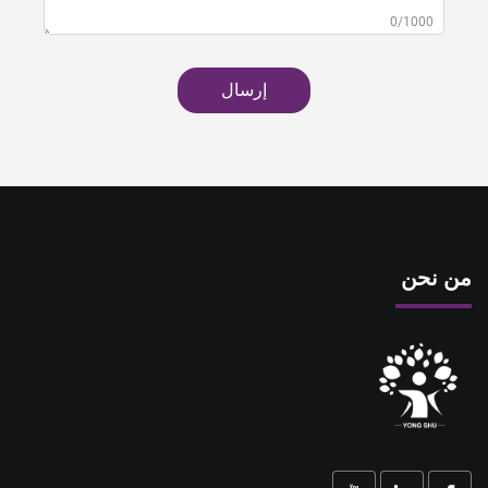
0/1000
إرسال
من نحن