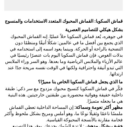
قماش السكوبا: القماش المحبوك المتعدد الاستخدامات والمنسوج
بشكل هيكلي للتصاميم العصرية
في جوهره، يُعد قماش السكوبا حلاً عمليًا. إنه القماش المحبوك
الذي يجمع بين أفضل ما في عالمين: شكلًا أنيقًا ومنظمًا دون
التضحية بالراحة أو الحركة. وبينما يعود اسمه إلى استخدامه في
بدلات الغوص، فإن قماش السكوبا اليوم بات عنصرًا رئيسيًا في
عالم الأزياء والملابس الرياضية وما بعدها. وهو السر وراء الملابس
التي تبدو أنيقة واحترافية ولكنها في الوقت نفسه مريحة جدًا عند
ارتدائها.
ما الذي يجعل قماش السكوبا الخاص بنا مميزًا؟
فكّر في قماش السكوبا كنسيج محبوك مزدوج مع سر ذكي: طبقة
داخلية خفيفة وهوائية محصورة بين طبقتين خارجيتين. هذه البنية
هي ما يجعله متميزًا.
مظهر أكثر نعومة وسماكة:
إن المساحة الداخلية تعطي القماش
ملمسًا ناعمًا وثقيلًا نوعًا ما، وهو أملس ومريح بشكل ملحوظ وأكثر
فخامة مقارنة بالأنسجة المحبوكة القياسية.
خفيف بشكل مدهش
: لا تدع السُمك يخدعك. يوفر هذا التصنيع