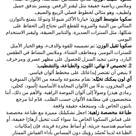
وملابس رياضية خفيفة مثل ليقنز الرقص. ويتميز بتدفق جميل
ولطيف، وهو مثالي لخطوط فصلي الربيع والصيف.
سكوبا متوسط الوزن:
خيارنا الأكثر شيوعًا وتنوعًا. يتمتع بالتوازن
المثالي بين البنية والمرونة للقطع التي تحتاج إلى الحفاظ على
شكلها، مثل السترات الصديرة، والتنانير الضيقة، وليقنز الاستخدام
اليومي.
سكوبا ثقيل الوزن:
تم تصميمه للقوة والدفء، وهو الخيار الأمثل
للسترات البومبر، ومعاطف الشتاء، وملابس النشاط في الطقس
البارد، وحتى تنجيد المنزل للحصول على مظهر عصري ومزخرف.
2. تخصيص لا نهائي: اللون، والطباعة، والتشطيب:
لا ينبغي أن تقتصر إبداعاتك على مخطط ألوان قياسي.
أي لون يمكنك تخيّله:
نقدّم مجموعة واسعة من الألوان المتوفرة
في المخزون، بدءًا من الألوان المحايدة الأساسية (أسود، كحلي،
رمادي هيذر) وصولاً إلى ألوان الموضة الزاهية. والأهم من ذلك، أننا
متخصصون في مطابقة الألوان حسب الطلب. قدّم لنا مرجع
بانتون الخاص بك، وسنجعله حقيقة واقعة.
طباعة مخصصة زاهية:
اجعل تشكيلتك مميزة مع طباعة مخصصة
على قماش السكوبا الخاص بنا. سواء كنت تتخيل أزهارًا خفيفة، أو
تصاميم هندسية جريئة، أو أنماط مجردة فريدة، فإن إمكانيات
الطباعة لدينا تُجسّد رؤيتك دون المساس بأداء القماش الممتاز.