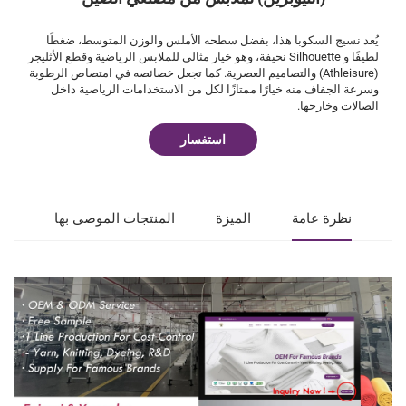
يُعد نسيج السكوبا هذا، بفضل سطحه الأملس والوزن المتوسط، ضغطًا
لطيفًا و Silhouette نحيفة، وهو خيار مثالي للملابس الرياضية وقطع الأثليجر
(Athleisure) والتصاميم العصرية. كما تجعل خصائصه في امتصاص الرطوبة
وسرعة الجفاف منه خيارًا ممتازًا لكل من الاستخدامات الرياضية داخل
الصالات وخارجها.
استفسار
نظرة عامة
الميزة
المنتجات الموصى بها