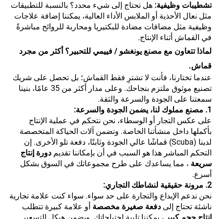
تشطيبات وظيفية:
هل تحتاج إلى شيء محدد؟ بالنسبة للتطبيقات
مثل نعال الأحذية أو الملابس الأداء العالية، يمكننا إضافة علاجات
وظيفية مثل مضافات مضادة للبكتيريا ومحاربة للروائح مباشرةً
في القماش أثناء الإنتاج.
لماذا تتعاون مع مصنع يونغشو / فييمي للتحبير؟ أكثر من مجرد
قماش.
عندما تختارنا، فأنت لا تشترِ فقط القماش؛ بل تحصل على شريك
تصنيع موثوق ملتزم بنجاحك. وعلى مدار أكثر من 35 عامًا، بنينا
سمعتنا على الجودة والسرعة والثقة.
1. مصنع مملوك لنا، يضمن الجودة والسرعة:
على عكس التجار أو الوسطاء، نحن نتحكم في عملية الإنتاج
بأكملها داخل منشأتنا الخاصة. وتضمن آلات الحياكة المتخصصة
لدينا (Scuba) قماشًا عالي الجودة وثابتًا، دفعة تلو الأخرى. إن
التحكم المباشر هذا هو السبب في أن بإمكاننا تقديم
دورة إنتاج
سريعة
، مما يساعدك على طرح مجموعاتك في السوق بشكل
أسرع.
2. مرونة حقيقية لنشاطك التجاري:
نحن ندعم الإبداع والتجارة على حد سواء. سواء كنت علامة تجارية
ناشئة تحتاج إلى
دفعة صغيرة مخصصة
أو علامة كبيرة تتطلب
إنتاج حجم كبير
، يمكننا تلبية احتياجاتك. ويضمن هيكل التسعير