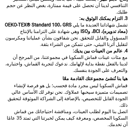
التنافسي لدينا أن تحصل على قيمة ممتازة، بغض النظر عن حجم
طلبك.
3. التزام يمكنك الوثوق به:
تشمل شهاداتنا العديدة ما يلي
OEKO-TEX® Standard 100، GRS
(معاد تدويره)، BCI، وISO
وهي شهادة على التزامنا بالإنتاج
المسؤول والقابل للتحقق. نحن شفافون بشأن عملياتنا ومكرسون
لتقليل أثرنا البيئي، حتى تتمكن من الشراء بثقة.
4. عالم من العينات بين يديك:
مع مئات عينات قماش السكوبا في مجموعتنا، من المرجح أن
لدينا بالفعل نقطة بداية لإلهامك. ندعوك لتجربة القماش، واختباره،
والتعرف على الجودة بنفسك.
هيا بنا نُنشئ مجموعتك القادمة معًا
قماش السكوبا ليس مجرد مادة فحسب؛ بل هو فرصة لإنشاء
تصميمات متميزة سيحبها عملاؤك. نحن نوفر لك الأساس عالي
الجودة القابل للتخصيص، بالإضافة إلى الشراكة الموثوقة لتحقيق
ذلك.
اتصل بنا اليوم لطلب العينات، ومناقشة احتياجاتك من قماش
السكوبا المخصص، ومعرفة كيف يمكن لخبرتنا التي تمتد 35 عامًا
أن تخدمك.