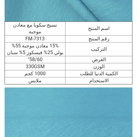
نسيج سكوبا مع معادن
اسم المنتج
موجبة
رقم المنتج
FM-7313
15% معادن موجبة 55%
التركيب
بولي 25% فيسكوز 5% سبان
العرض
58/60"
الوزن
330GSM
الكمية الدنيا للطلب
1000 كجم
الاستخدام
ملابس