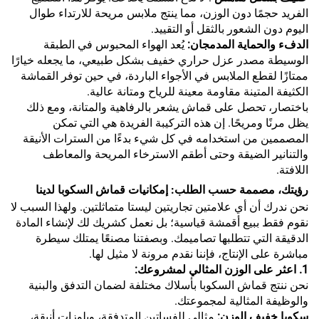
الفريد حجمًا دون الوزن، مما ينتج ملابس مريحة للارتداء طوال
اليوم دون الشعور بالثقل أو التقييد.
الدفء والحماية المدمجان:
يُعد الهواء المحبوس في الطبقة
الوسيطة مصدر عزل حراري خفيف بشكل طبيعي، ما يجعله خيارًا
ممتازًا لقطع الملابس في الأجواء الباردة، في حين توفر القماشة
الكثيفة المتينة مقاومة معينة للرياح ومتانة عالية.
باختصار، تحصل على قماش يشعر بالرفاهية والمتانة، ومع ذلك
يظل مرنًا ومريحًا. إن هذه التركيبة الفريدة هي التي تمكن
المصممين من استخدامه في كل شيء بدءًا من السترات الأنيقة
والتنانير الضيقة وحتى أطقم الاسترخاء المريحة والمعاطف
اللافتة.
رؤيتك، مصممة حسب الطلب: إمكانيات قماش السكوبا لدينا
نحن ندرك أن أي علامتين تجاريتين ليستا متماثلتين. ولهذا السبب لا
نقوم فقط ببيع أقمشة قياسية؛ بل نعمل كشريك لك لإنشاء المادة
الدقيقة التي تتطلبها تصاميمك. وبصفتنا مصنعًا يمتلك سيطرة
مباشرة على الإنتاج، فإننا نقدم مرونة لا مثيل لها.
1. اعثر على الوزن المثالي لمشروعك:
نحن ننتج قماش السكوبا بأسلاك مختلفة لضمان التدفق والبنية
والوظيفة المثالية لمجموعتك.
سكوبا خفيف الوزن:
مثالي للفساتين المتدفقة، وبلوزات أنيقة،