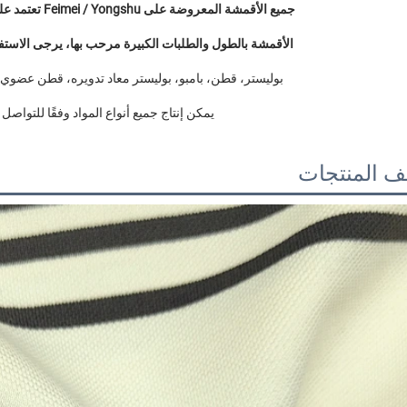
جميع الأقمشة المعروضة على Feimei / Yongshu تعتمد على العينات الموجودة لدينا من التطوير 
الأقمشة بالطول والطلبات الكبيرة مرحب بها، يرجى الاستفسا
بوليستر، قطن، بامبو، بوليستر معاد تدويره، قطن عضوي، سورونا، تENCEL™
يمكن إنتاج جميع أنواع المواد وفقًا للتواصل ب
 المنتجات