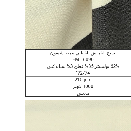
نسيج القماش القطني بنمط شيفون
FM-16090
62% بوليستر 35% قطن 3% سباندكس
72/74"
210gsm
1000 كجم
ملابس