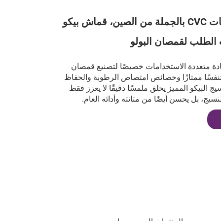
قماش مخططات CVC بالجملة من الصين، قماش بيكو
الطلب لقمصان البولو
ادة متعددة الاستخدامات خصيصًا لتصنيع قمصان
تنفسًا ممتازًا وخصائص امتصاص الرطوبة والحفاظ
 البيكو المميز يخلق ملمسًا دقيقًا لا يعزز فقط
سيج، بل يحسن أيضًا من متانته وأدائه العام.