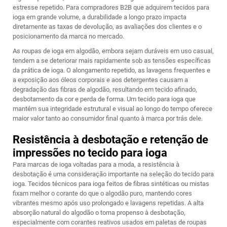
estresse repetido. Para compradores B2B que adquirem tecidos para
ioga em grande volume, a durabilidade a longo prazo impacta
diretamente as taxas de devolução, as avaliações dos clientes e o
posicionamento da marca no mercado.
As roupas de ioga em algodão, embora sejam duráveis em uso casual,
tendem a se deteriorar mais rapidamente sob as tensões específicas
da prática de ioga. O alongamento repetido, as lavagens frequentes e
a exposição aos óleos corporais e aos detergentes causam a
degradação das fibras de algodão, resultando em tecido afinado,
desbotamento da cor e perda de forma. Um tecido para ioga que
mantém sua integridade estrutural e visual ao longo do tempo oferece
maior valor tanto ao consumidor final quanto à marca por trás dele.
Resistência à desbotação e retenção de
impressões no tecido para ioga
Para marcas de ioga voltadas para a moda, a resistência à
desbotação é uma consideração importante na seleção do tecido para
ioga. Tecidos técnicos para ioga feitos de fibras sintéticas ou mistas
fixam melhor o corante do que o algodão puro, mantendo cores
vibrantes mesmo após uso prolongado e lavagens repetidas. A alta
absorção natural do algodão o torna propenso à desbotação,
especialmente com corantes reativos usados em paletas de roupas